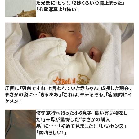
た光景に「ヒッ！」「2秒くらい心臓止まった」
「心霊写真より怖い」
周囲に「男前ですね」と言われていた赤ちゃん。成長した現在、
まさかの姿に…「きゃああ」「これは、モテるぞぉ」「客観的にイ
ケメン」
修学旅行へ行った小6息子「良い買い物をし
た！」→母が驚愕した“まさかの購入
品”に……「初めて見ました！」「いいセンス」
「素晴らしい！」