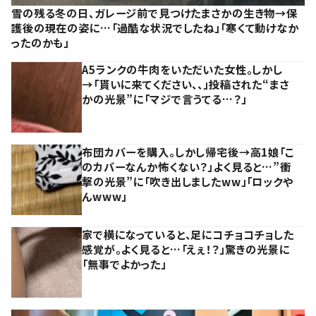
雪の残る冬の日、ガレージ前で見つけたまさかの生き物→保
護後の現在の姿に…「過酷な状況でしたね」「寒くて動けなか
ったのかも」
A5ランクの牛肉をいただいた女性。しかし
→「貰いに来てください、、」投稿された“まさ
かの光景”に「マジで言うてる…？」
布団カバーを購入。しかし帰宅後→高1娘「こ
のカバーなんか怖くない？」よく見ると…”衝
撃の光景”に「吹き出しましたww」「ロックや
んwww」
家で横になっていると、足にコチョコチョした
感覚が。よく見ると…「えぇ！？」驚きの光景に
「無事でよかった」