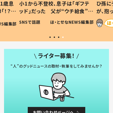
1歳息
小1から不登校、息子は「ギフテ
ひ孫に
「！？」
ッド」だった 父が“ウチ給食”を
が、抱
に「可愛
作り続ける理由とは #令和の親
「涙が
SNSで話題
ほ・とせなNEWS編集部
WS編集部
#令和の子
い」
ライター募集！
“人”のグッドニュースの取材・執筆をしてみませんか？
お問い合わせページへ