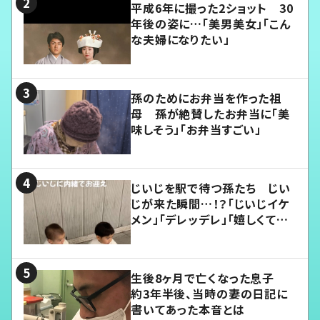
平成6年に撮った2ショット 30
年後の姿に…「美男美女」「こん
な夫婦になりたい」
孫のためにお弁当を作った祖
母 孫が絶賛したお弁当に「美
味しそう」「お弁当すごい」
じいじを駅で待つ孫たち じい
じが来た瞬間…！？「じいじイケ
メン」「デレッデレ」「嬉しくて可
愛くてたまらない」「幸せになれ
る」
生後8ヶ月で亡くなった息子
約3年半後、当時の妻の日記に
書いてあった本音とは