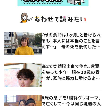
『母の余命は1ヶ月』と告げられ
るも「本人には本当のことを言
えず…」 母の死を後悔した女
性が“今をより良く生きる”術を
発信
高2で突然脳出血で倒れ、言葉
を失った少年 現在20歳の青
年が、家族と協力し歩けるよう
になるまで
8歳の息子を「脳幹グリオーマ」
で亡くして…今は同じ境遇の人