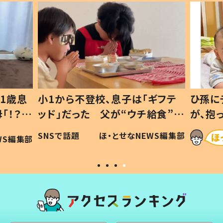
1歳息
小1から不登校、息子は「ギフテ
ひ孫に
「！？」
ッド」だった 父が“ウチ給食”を
が、抱
に「可愛
作り続ける理由とは #令和の親
「涙が
SNSで話題
ほ・とせなNEWS編集部
WS編集部
#令和の子
い」