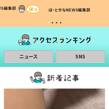
和の親
「涙が出ました」「可愛くて仕方な
WS編集部
ほ・とせなNEWS編集部
い」
ニュース
SNS