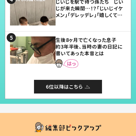
じいじを駅で待つ孫たち じい
じが来た瞬間…！？「じいじイケ
メン」「デレッデレ」「嬉しくて可
愛くてたまらない」「幸せになれ
る」
生後8ヶ月で亡くなった息子
約3年半後、当時の妻の日記に
書いてあった本音とは
6位以降はこちら