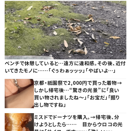
ベンチで休憩していると…遠方に違和感。その後、近付
いてきたモノに……「ぐぅわぁッッッ」「やばいよ…」
京都・祇園祭で2,000円で買った着物→
しかし帰宅後…“驚きの光景”に「良い
買い物されましたね～」「お宝だ」「掘り
出し物ですね」
ミスドでドーナツを購入。→帰宅後、分
けようとしたら…… 目からウロコの光