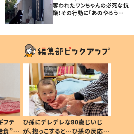
奪われたワンちゃんの必死な抗
議！その行動に「あのやろう～」
「くやしそう…」の声
ギフテ
ひ孫にデレデレな80歳じいじ
給食”を
が、抱っこすると…ひ孫の反応に