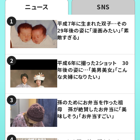
ニュース
SNS
平成7年に生まれた双子…その
29年後の姿に「漫画みたい」「素
敵すぎる」
平成6年に撮った2ショット 30
年後の姿に…「美男美女」「こん
な夫婦になりたい」
孫のためにお弁当を作った祖
母 孫が絶賛したお弁当に「美
味しそう」「お弁当すごい」