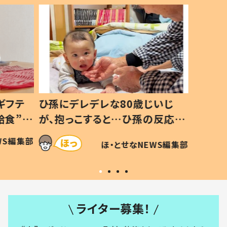
ギフテ
ひ孫にデレデレな80歳じいじ
給食”を
が、抱っこすると…ひ孫の反応に
和の親
「涙が出ました」「可愛くて仕方な
WS編集部
ほ・とせなNEWS編集部
い」
ライター募集！