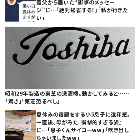
義父から届いた“衝撃のメッセー
ジ”に…「絶対帰省する！」「私が行きた
い」
昭和29年製造の東芝の洗濯機。動かしてみると……
「驚き」「東芝恐るべし」
夏休みの宿題をする小5息子に違和感。
→直後、母がみた『衝撃的すぎる姿』
に…「息子くんサイコーww」「吹き出し
ちゃいましたww」