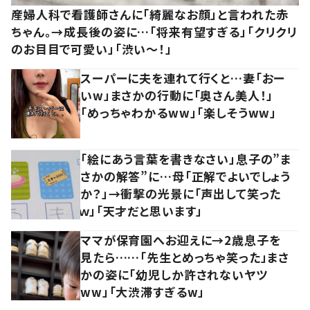
産婦人科で看護師さんに「綺麗なお顔」と言われた赤
ちゃん。→成長後の姿に…「将来有望すぎる」「クリクリ
のお目目で可愛い」「渋い～！」
スーパーに夫を連れて行くと…妻「おー
いw」まさかの行動に「奥さん美人！」
「めっちゃわかるww」「楽しそうww」
「絵にあう言葉を書きなさい」息子の”ま
さかの解答”に…母「正解でよいでしょう
か？」→衝撃の光景に「声出して笑った
ｗ」「天才だと思います」
ママが保育園へお迎えに→2歳息子を
見たら……「先生とめっちゃ笑った」まさ
かの姿に「幼児しか許されないヤツ
ww」「大渋滞すぎるw」