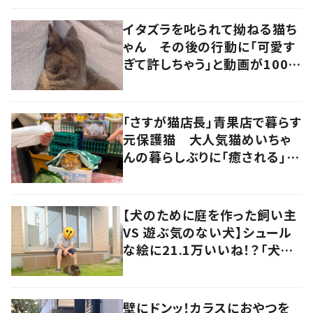
イタズラを叱られて拗ねる猫ち
ゃん その後の行動に「可愛す
ぎて許しちゃう」と動画が100万
回再生に！
「さすが猫店長」青果店で暮らす
元保護猫 大人気猫めいちゃ
んの暮らしぶりに「癒される」の
声
【犬のために庭を作った飼い主
VS 遊ぶ気のない犬】シュール
な絵に21.1万いいね！？「犬の
強い意志を感じる」
壁にドンッ！カラスにおやつを