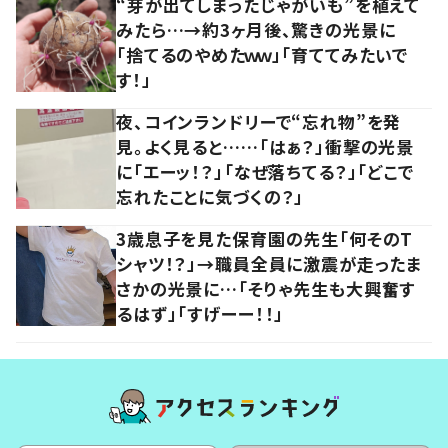
“芽が出てしまったじゃがいも”を植えて
みたら…→約3ヶ月後、驚きの光景に
「捨てるのやめたｗｗ」「育ててみたいで
す！」
夜、コインランドリーで“忘れ物”を発
見。よく見ると……「はぁ？」衝撃の光景
に「エーッ！？」「なぜ落ちてる？」「どこで
忘れたことに気づくの？」
3歳息子を見た保育園の先生「何そのT
シャツ！？」→職員全員に激震が走ったま
さかの光景に…「そりゃ先生も大興奮す
るはず」「すげーー！！」