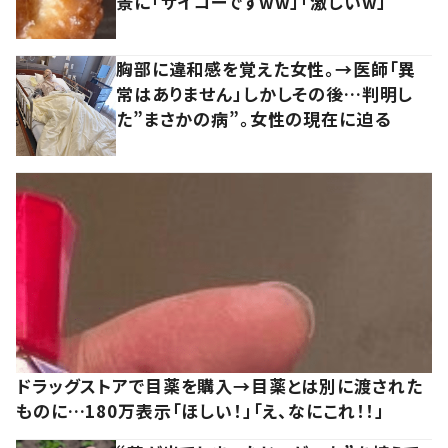
景に「サイコーですww」「激しいw」
胸部に違和感を覚えた女性。→医師「異
常はありません」しかしその後…判明し
た”まさかの病”。女性の現在に迫る
ドラッグストアで目薬を購入→目薬とは別に渡された
ものに…180万表示「ほしい！」「え、なにこれ！！」