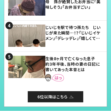
母 孫が絶賛したお弁当に「美
味しそう」「お弁当すごい」
じいじを駅で待つ孫たち じい
じが来た瞬間…！？「じいじイケ
メン」「デレッデレ」「嬉しくて可
愛くてたまらない」「幸せになれ
る」
生後8ヶ月で亡くなった息子
約3年半後、当時の妻の日記に
書いてあった本音とは
6位以降はこちら