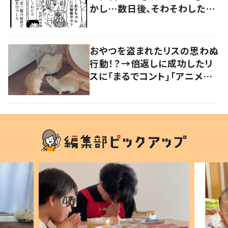
かし…数日後、そわそわした娘
の行動に母仰天！？
おやつを盗まれたリスの思わぬ
行動！？→倍返しに成功したリ
スに「まるでコント」「アニメの
シーンのよう」の声