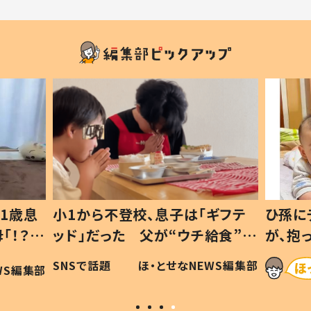
1歳息
小1から不登校、息子は「ギフテ
ひ孫に
「！？」
ッド」だった 父が“ウチ給食”を
が、抱
に「可愛
作り続ける理由とは #令和の親
「涙が
SNSで話題
ほ・とせなNEWS編集部
WS編集部
#令和の子
い」