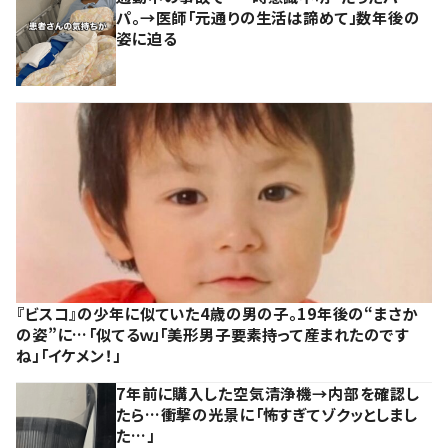
パ。→医師「元通りの生活は諦めて」数年後の
姿に迫る
『ビスコ』の少年に似ていた4歳の男の子。19年後の“まさか
の姿”に…「似てるｗ」「美形男子要素持って産まれたのです
ね」「イケメン！」
7年前に購入した空気清浄機→内部を確認し
たら…衝撃の光景に「怖すぎてゾクッとしまし
た…」