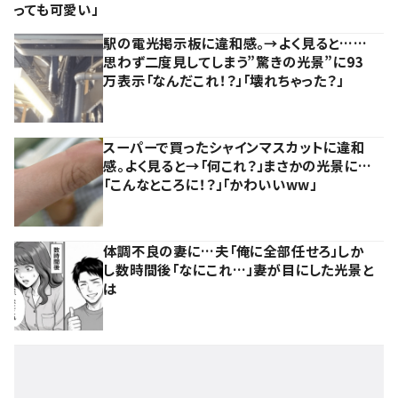
っても可愛い」
駅の電光掲示板に違和感。→よく見ると……
思わず二度見してしまう”驚きの光景”に93
万表示「なんだこれ！？」「壊れちゃった？」
スーパーで買ったシャインマスカットに違和
感。よく見ると→「何これ？」まさかの光景に…
「こんなところに！？」「かわいいww」
体調不良の妻に…夫「俺に全部任せろ」しか
し数時間後「なにこれ…」妻が目にした光景と
は