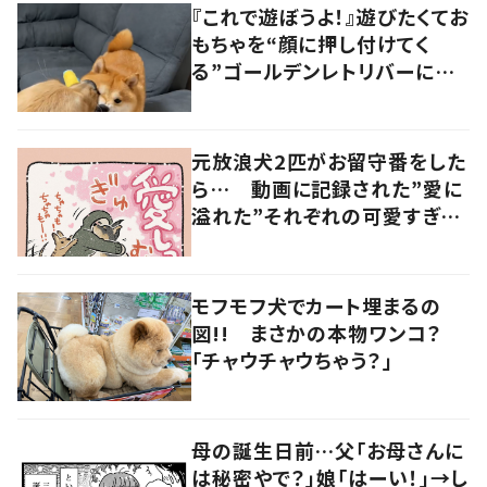
『これで遊ぼうよ！』遊びたくてお
もちゃを“顔に押し付けてく
る”ゴールデンレトリバーにほ
っこり
元放浪犬2匹がお留守番をした
ら… 動画に記録された”愛に
溢れた”それぞれの可愛すぎる
姿に「愛しっ…！」
モフモフ犬でカート埋まるの
図!! まさかの本物ワンコ？
「チャウチャウちゃう？」
母の誕生日前…父「お母さんに
は秘密やで？」娘「はーい！」→し