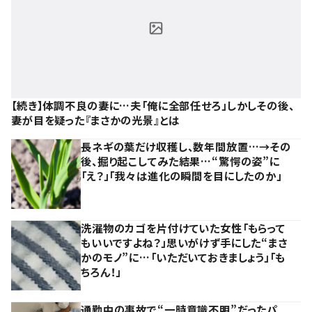
【続き】体調不良の妻に…夫「俺に全部任せろ」しかしその後、
妻が目を疑った『まさかの光景』とは
長ネギの葉だけ収穫し、数年間放置…→その
後、掘り起こしてみた結果…“驚愕の姿”に
「え？」「我々は進化の瞬間を目にしたのか」
洗濯物のカゴを片付けていた女性「もらって
もいいですよね？」思いがけず手にした“まさ
かのモノ”に…「いただいておきましょう」「も
ちろん！」
通勤中の事故で“一時意識不明”だったパ