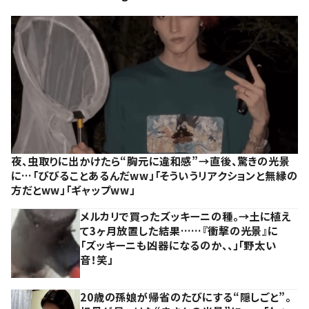
夜、虫取りに出かけたら“胸元に違和感”→直後、驚きの光景
に…「びびることあるんだww」「そういうリアクションと無縁の
方だとww」「ギャップww」
メルカリで買ったズッキーニの種。→土に植え
て3ヶ月放置した結果……『衝撃の光景』に
「ズッキーニも凶器になるのか、、」「野太い
音！笑」
20歳の孫娘が帰省のたびにする“隠しごと”。