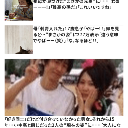
祖母が見つけた“まさかの光景”に……「わぁ
ーーー！」「最高の孫だ」「これいいですね」
母「刺青入れた」17歳息子「やばー！！」脚を見
ると…“まさかの姿”に277万表示「違う意味
でやばーー（笑）」「な、なるほど！！」
「好き同士」だけど付き合っていなかった男女。それから15
年…小中高と同じだった2人の“現在の姿”に……「大人にな