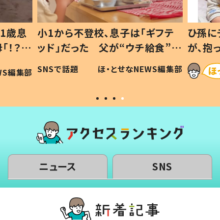
1歳息
小1から不登校、息子は「ギフテ
ひ孫に
「！？」
ッド」だった 父が“ウチ給食”を
が、抱
に「可愛
作り続ける理由とは #令和の親
「涙が
SNSで話題
ほ・とせなNEWS編集部
WS編集部
#令和の子
い」
ニュース
SNS