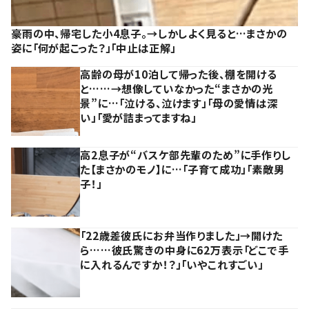
豪雨の中、帰宅した小4息子。→しかしよく見ると…まさかの
姿に「何が起こった？」「中止は正解」
高齢の母が10泊して帰った後、棚を開ける
と……→想像していなかった“まさかの光
景”に…「泣ける、泣けます」「母の愛情は深
い」「愛が詰まってますね」
高2息子が“バスケ部先輩のため”に手作りし
た【まさかのモノ】に…「子育て成功」「素敵男
子！」
「22歳差彼氏にお弁当作りました」→開けた
ら……彼氏驚きの中身に62万表示「どこで手
に入れるんですか！？」「いやこれすごい」