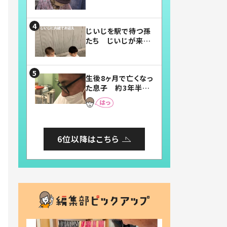
賛したお弁当に「美
味しそう」「お弁当す
ごい」
じいじを駅で待つ孫
たち じいじが来た
瞬間…！？「じいじイ
ケメン」「デレッデレ」
「嬉しくて可愛くてた
生後8ヶ月で亡くなっ
まらない」「幸せにな
た息子 約3年半
れる」
後、当時の妻の日記
に書いてあった本音
とは
6位以降はこちら