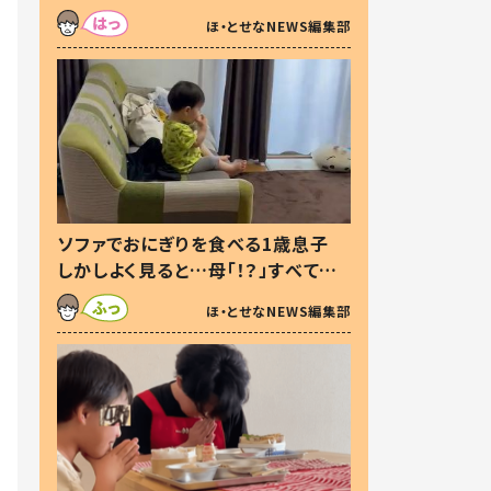
た本音とは
ほ・とせなNEWS編集部
ソファでおにぎりを食べる1歳息子
しかしよく見ると…母「！？」すべてを
察した母の投稿に「可愛いから許
ほ・とせなNEWS編集部
す！」「現行犯〜」