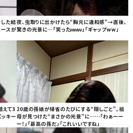
をした結
夜、虫取りに出かけたら“胸元に違和感”→直後、
ベースが
驚きの光景に…「笑ったｗｗｗ」「ギャップww」
植えて3
20歳の孫娘が帰省のたびにする“隠しごと”。祖
ズッキー
母が見つけた“まさかの光景”に……「わぁーー
ー！」「最高の孫だ」「これいいですね」