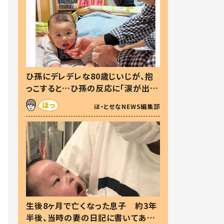
ひ孫にデレデレな80歳じいじが、抱
っこすると…ひ孫の反応に「涙が出ま
した」「可愛くて仕方ない」
ほ・とせなNEWS編集部
生後8ヶ月で亡くなった息子 約3年
半後、当時の妻の日記に書いてあっ