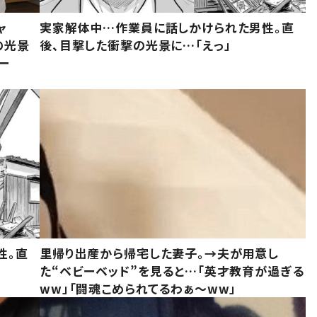
ャ
実家解体中…作業員に話しかけられた男性。直
の光景
後、目撃した衝撃の光景に…「えっ」
ー
性。直
里帰り出産から帰宅した妻子。→夫が用意し
た“ベビーベッド”を見ると…「英才教育が過ぎる
ww」「闘魂こめられてるわぁ～ww」