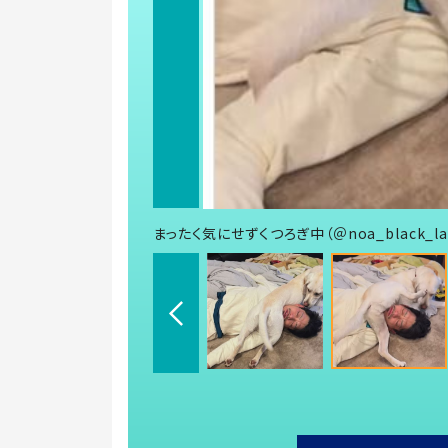
まったく気にせずくつろぎ中（＠noa_black_l