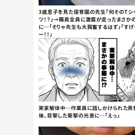
3歳息子を見た保育園の先生「何そのTシ
ツ！？」→職員全員に激震が走ったまさか
に…「そりゃ先生も大興奮するはず」「すげ
ー！！」
実家解体中…作業員に話しかけられた男
後、目撃した衝撃の光景に…「えっ」