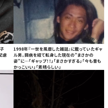
息子
1998年『一世を風靡した雑誌』に載っていたギャ
配慮
ル男。闘病を経て転身した現在の”まさかの
姿”に…「ギャップ！！」「まさかすぎる」「今も昔も
かっこいい」「素晴らしい」