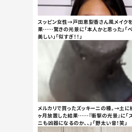
スッピン女性→戸田恵梨香さん風メイク
果……驚きの光景に「本人かと思った」「
美しい」「似すぎ！！」
メルカリで買ったズッキーニの種。→土に
ヶ月放置した結果……『衝撃の光景』に「
ニも凶器になるのか、、」「野太い音！笑」