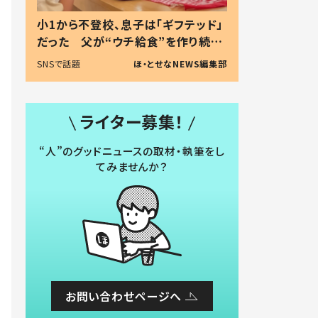
小1から不登校、息子は「ギフテッド」
だった 父が“ウチ給食”を作り続け
る理由とは #令和の親 #令和の子
SNSで話題
ほ・とせなNEWS編集部
ライター募集！
“人”のグッドニュースの取材・執筆をし
てみませんか？
お問い合わせページへ