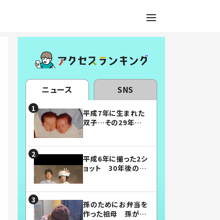
ニュース
SNS
平成7年に生まれた
双子…その29年後
の姿に「漫画みたい」
「素敵すぎる」
平成6年に撮った2シ
ョット 30年後の姿
に…「美男美女」「こ
んな夫婦になりた
い」
孫のためにお弁当を
作った祖母 孫が絶