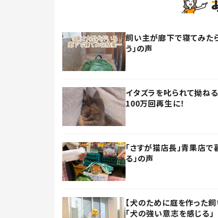
飼い主が廊下で寝てみたら
う」の声
イタズラを叱られて拗ねる
100万回再生に！
「さすが猫店長」青果店で
る」の声
【犬のために庭を作った飼い
「犬の強い意志を感じる」