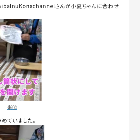
baInuKonachannelさんが小夏ちゃんに合わせ
。
米②
つめていました。