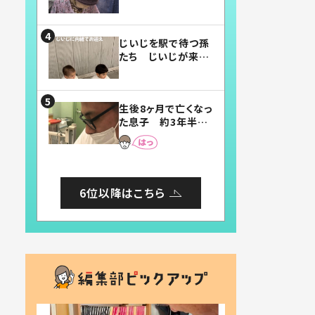
賛したお弁当に「美
味しそう」「お弁当す
ごい」
じいじを駅で待つ孫
たち じいじが来た
瞬間…！？「じいじイ
ケメン」「デレッデレ」
「嬉しくて可愛くてた
生後8ヶ月で亡くなっ
まらない」「幸せにな
た息子 約3年半
れる」
後、当時の妻の日記
に書いてあった本音
とは
6位以降はこちら