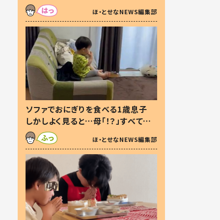
た本音とは
ほ・とせなNEWS編集部
ソファでおにぎりを食べる1歳息子
しかしよく見ると…母「！？」すべてを
察した母の投稿に「可愛いから許
ほ・とせなNEWS編集部
す！」「現行犯〜」