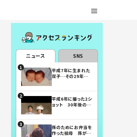
ニュース
SNS
平成7年に生まれた
双子…その29年後
の姿に「漫画みたい」
「素敵すぎる」
平成6年に撮った2シ
ョット 30年後の姿
に…「美男美女」「こ
んな夫婦になりた
い」
孫のためにお弁当を
作った祖母 孫が絶