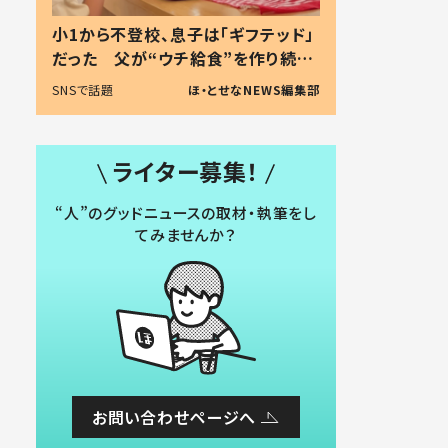
小1から不登校、息子は「ギフテッド」
だった 父が“ウチ給食”を作り続け
る理由とは #令和の親 #令和の子
SNSで話題
ほ・とせなNEWS編集部
ライター募集！
“人”のグッドニュースの取材・執筆をし
てみませんか？
お問い合わせページへ