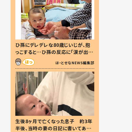
ひ孫にデレデレな80歳じいじが、抱
っこすると…ひ孫の反応に「涙が出ま
した」「可愛くて仕方ない」
ほ・とせなNEWS編集部
生後8ヶ月で亡くなった息子 約3年
半後、当時の妻の日記に書いてあっ