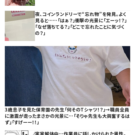
夜、コインランドリーで“忘れ物”を発見。よく
見ると……「はぁ？」衝撃の光景に「エーッ！？」
「なぜ落ちてる？」「どこで忘れたことに気づく
の？」
3歳息子を見た保育園の先生「何そのTシャツ！？」→職員全員
に激震が走ったまさかの光景に…「そりゃ先生も大興奮するは
ず」「すげーー！！」
実家解体中…作業員に話しかけられた男性。