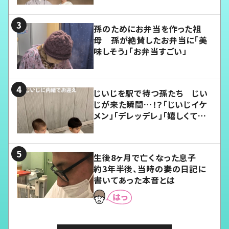
孫のためにお弁当を作った祖
母 孫が絶賛したお弁当に「美
味しそう」「お弁当すごい」
じいじを駅で待つ孫たち じい
じが来た瞬間…！？「じいじイケ
メン」「デレッデレ」「嬉しくて可
愛くてたまらない」「幸せになれ
る」
生後8ヶ月で亡くなった息子
約3年半後、当時の妻の日記に
書いてあった本音とは