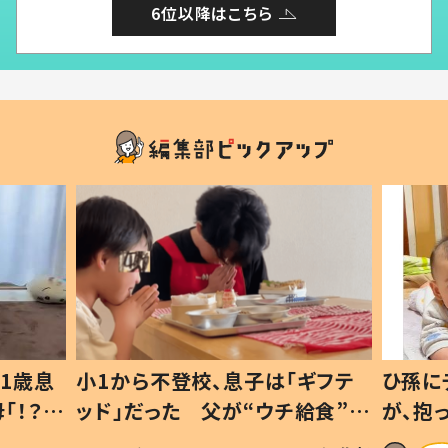
6位以降はこちら
1歳息
小1から不登校、息子は「ギフテ
ひ孫に
「！？」
ッド」だった 父が“ウチ給食”を
が、抱
に「可愛
作り続ける理由とは #令和の親
「涙が