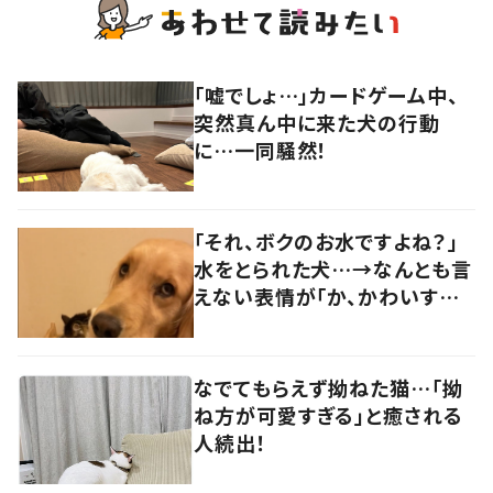
「嘘でしょ…」カードゲーム中、
突然真ん中に来た犬の行動
に…一同騒然！
「それ、ボクのお水ですよね？」
水をとられた犬…→なんとも言
えない表情が「か、かわいすぎ
る…！」
なでてもらえず拗ねた猫…「拗
ね方が可愛すぎる」と癒される
人続出！