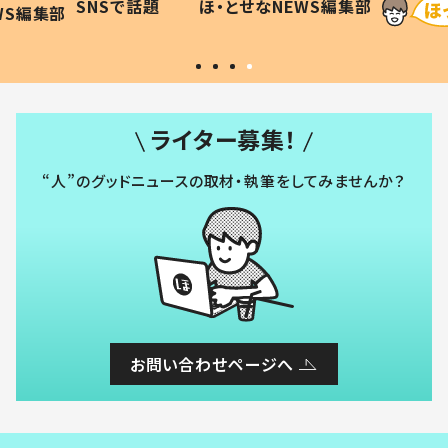
SNSで話題
ほ・とせなNEWS編集部
WS編集部
#令和の子
い」
ライター募集！
“人”のグッドニュースの取材・執筆をしてみませんか？
お問い合わせページへ