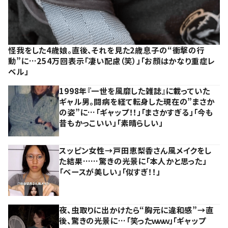
怪我をした4歳娘。直後、それを見た2歳息子の“衝撃の行
動”に…254万回表示「凄い配慮（笑）」「お顔はかなり重症レ
ベル」
1998年『一世を風靡した雑誌』に載っていた
ギャル男。闘病を経て転身した現在の”まさか
の姿”に…「ギャップ！！」「まさかすぎる」「今も
昔もかっこいい」「素晴らしい」
スッピン女性→戸田恵梨香さん風メイクをし
た結果……驚きの光景に「本人かと思った」
「ベースが美しい」「似すぎ！！」
夜、虫取りに出かけたら“胸元に違和感”→直
後、驚きの光景に…「笑ったｗｗｗ」「ギャップ