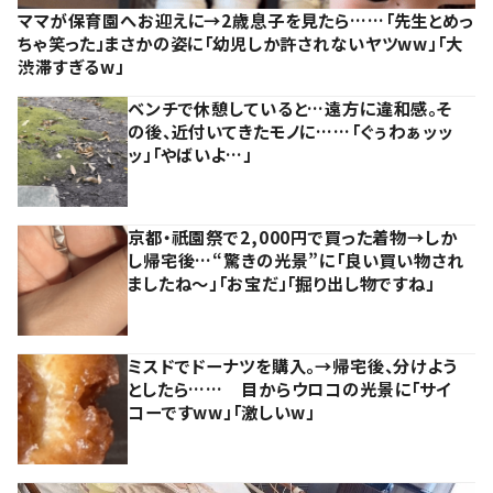
ママが保育園へお迎えに→2歳息子を見たら……「先生とめっ
ちゃ笑った」まさかの姿に「幼児しか許されないヤツww」「大
渋滞すぎるw」
ベンチで休憩していると…遠方に違和感。そ
の後、近付いてきたモノに……「ぐぅわぁッッ
ッ」「やばいよ…」
京都・祇園祭で2,000円で買った着物→しか
し帰宅後…“驚きの光景”に「良い買い物され
ましたね～」「お宝だ」「掘り出し物ですね」
ミスドでドーナツを購入。→帰宅後、分けよう
としたら…… 目からウロコの光景に「サイ
コーですww」「激しいw」