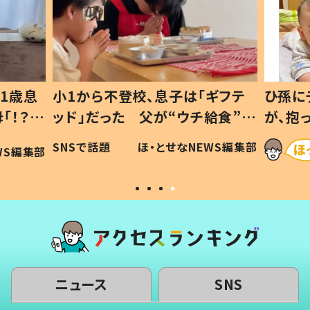
1歳息
小1から不登校、息子は「ギフテ
ひ孫に
「！？」
ッド」だった 父が“ウチ給食”を
が、抱
に「可愛
作り続ける理由とは #令和の親
「涙が
SNSで話題
ほ・とせなNEWS編集部
WS編集部
#令和の子
い」
ニュース
SNS