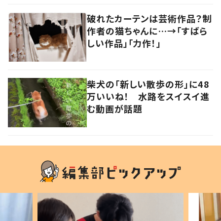
破れたカーテンは芸術作品？制
作者の猫ちゃんに…→「すばら
しい作品」「力作！」
柴犬の「新しい散歩の形」に48
万いいね！ 水路をスイスイ進
む動画が話題