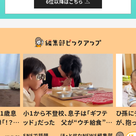
6位以降はこちら
1歳息
小1から不登校、息子は「ギフテ
ひ孫に
「！？」
ッド」だった 父が“ウチ給食”を
が、抱
に「可愛
作り続ける理由とは #令和の親
「涙が
SNSで話題
ほ・とせなNEWS編集部