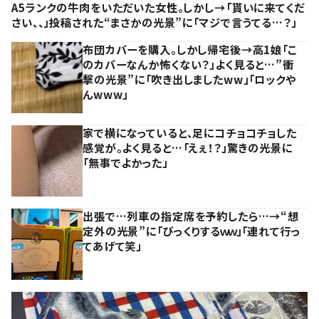
A5ランクの牛肉をいただいた女性。しかし→「貰いに来てくだ
さい、、」投稿された“まさかの光景”に「マジで言うてる…？」
布団カバーを購入。しかし帰宅後→高1娘「こ
のカバーなんか怖くない？」よく見ると…”衝
撃の光景”に「吹き出しましたww」「ロックや
んwww」
家で横になっていると、足にコチョコチョした
感覚が。よく見ると…「えぇ！？」驚きの光景に
「無事でよかった」
出張で…列車の指定席を予約したら…→“想
定外の光景”に「びっくりするｗｗ」「連れて行っ
てあげて笑」