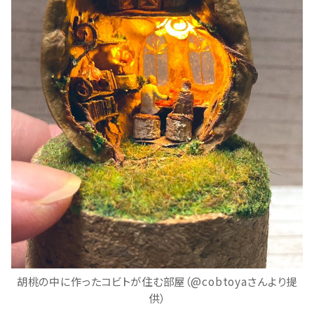
胡桃の中に作ったコビトが住む部屋（@cobtoyaさんより提
供）