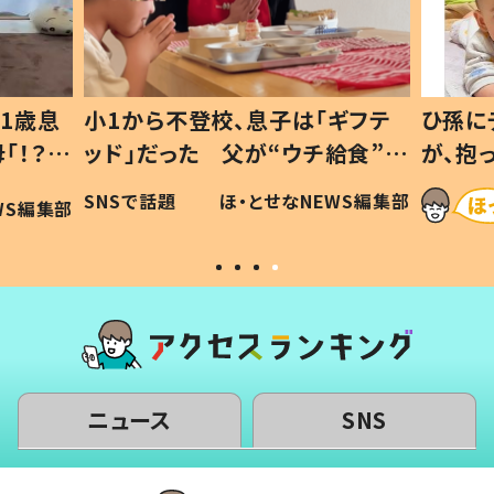
1歳息
小1から不登校、息子は「ギフテ
ひ孫に
「！？」
ッド」だった 父が“ウチ給食”を
が、抱
に「可愛
作り続ける理由とは #令和の親
「涙が
SNSで話題
ほ・とせなNEWS編集部
WS編集部
#令和の子
い」
ニュース
SNS