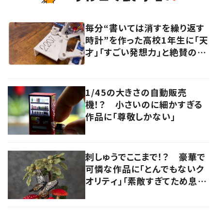
毎分“書いては消すを繰り返す
時計”を作った高校1年生に「天
才」「すごい発想力」と絶賛の
声！
1/45の大きさの自動販売
機！？ 小さいのに細かすぎる
作品に「尊敬しかない」
刺しゅうでここまで！？ 豪華で
可憐な作品に「とんでもないク
オリティ」「素敵すぎてため息出
ちゃう…」