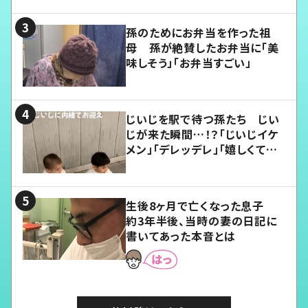
孫のためにお弁当を作った祖
母 孫が絶賛したお弁当に「美
味しそう」「お弁当すごい」
じいじを駅で待つ孫たち じい
じが来た瞬間…！？「じいじイケ
メン」「デレッデレ」「嬉しくて可
愛くてたまらない」「幸せになれ
る」
生後8ヶ月で亡くなった息子
約3年半後、当時の妻の日記に
書いてあった本音とは