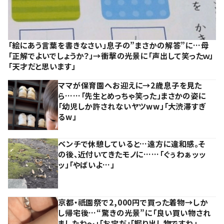
「絵にあう言葉を書きなさい」息子の”まさかの解答”に…母
「正解でよいでしょうか？」→衝撃の光景に「声出して笑ったｗ」
「天才だと思います」
ママが保育園へお迎えに→2歳息子を見た
ら……「先生とめっちゃ笑った」まさかの姿に
「幼児しか許されないヤツww」「大渋滞すぎ
るw」
ベンチで休憩していると…遠方に違和感。そ
の後、近付いてきたモノに……「ぐぅわぁッッ
ッ」「やばいよ…」
京都・祇園祭で2,000円で買った着物→しか
し帰宅後…“驚きの光景”に「良い買い物され
ましたね～」「お宝だ」「掘り出し物ですね」