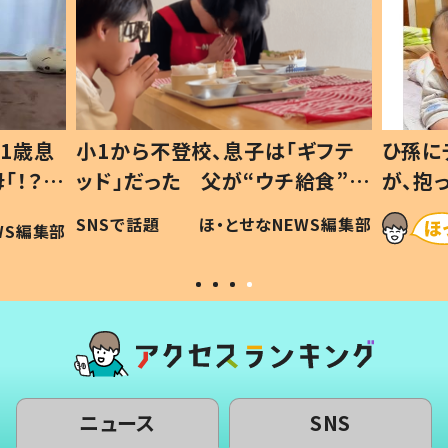
1歳息
小1から不登校、息子は「ギフテ
ひ孫に
「！？」
ッド」だった 父が“ウチ給食”を
が、抱
に「可愛
作り続ける理由とは #令和の親
「涙が
SNSで話題
ほ・とせなNEWS編集部
WS編集部
#令和の子
い」
ニュース
SNS