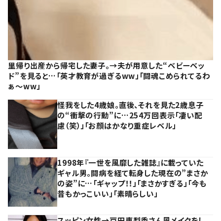
里帰り出産から帰宅した妻子。→夫が用意した“ベビーベッ
ド”を見ると…「英才教育が過ぎるww」「闘魂こめられてるわ
ぁ～ww」
怪我をした4歳娘。直後、それを見た2歳息子
の“衝撃の行動”に…254万回表示「凄い配
慮（笑）」「お顔はかなり重症レベル」
1998年『一世を風靡した雑誌』に載っていた
ギャル男。闘病を経て転身した現在の”まさか
の姿”に…「ギャップ！！」「まさかすぎる」「今も
昔もかっこいい」「素晴らしい」
スッピン女性→戸田恵梨香さん風メイクをし