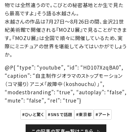
物では全然違うので。こびとの秘密基地とか生で見た
ら最高ですよ」そう語る水越さん。
水越さんの作品は7月27日～8月26日の間、金沢21世
紀美術館で開催される『MOZU展』で見ることができま
す。『MOZU展』は全国で順々に開催しているため、実
際にミニチュアの世界を堪能してみてはいかがでしょう
か。
@P{ “type”: “youtube”, “id”: “HD107XzqBA0”,
“caption”: “自主制作ジオラマのストップモーション
（コマ撮り）アニメ「故障中（koshouchu）」”,
“modestbranding”: “true”, “autoplay”: “false”,
“mute”: “false”, “rel”: “true”}
ひぃと驚く
SNSで話題
東京都
アート
この記事の写真一覧はこちら