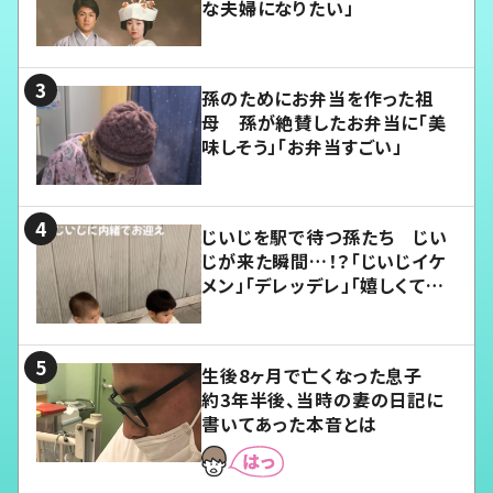
な夫婦になりたい」
孫のためにお弁当を作った祖
母 孫が絶賛したお弁当に「美
味しそう」「お弁当すごい」
じいじを駅で待つ孫たち じい
じが来た瞬間…！？「じいじイケ
メン」「デレッデレ」「嬉しくて可
愛くてたまらない」「幸せになれ
る」
生後8ヶ月で亡くなった息子
約3年半後、当時の妻の日記に
書いてあった本音とは