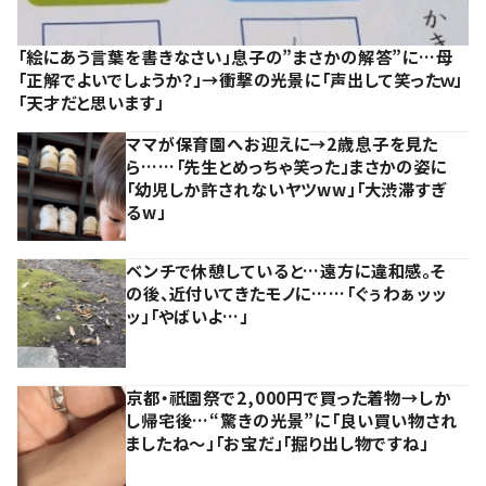
「絵にあう言葉を書きなさい」息子の”まさかの解答”に…母
「正解でよいでしょうか？」→衝撃の光景に「声出して笑ったｗ」
「天才だと思います」
ママが保育園へお迎えに→2歳息子を見た
ら……「先生とめっちゃ笑った」まさかの姿に
「幼児しか許されないヤツww」「大渋滞すぎ
るw」
ベンチで休憩していると…遠方に違和感。そ
の後、近付いてきたモノに……「ぐぅわぁッッ
ッ」「やばいよ…」
京都・祇園祭で2,000円で買った着物→しか
し帰宅後…“驚きの光景”に「良い買い物され
ましたね～」「お宝だ」「掘り出し物ですね」