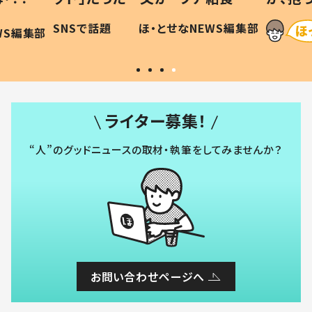
に「可愛
作り続ける理由とは #令和の親
「涙が
SNSで話題
ほ・とせなNEWS編集部
WS編集部
#令和の子
い」
ライター募集！
“人”のグッドニュースの取材・執筆をしてみませんか？
お問い合わせページへ