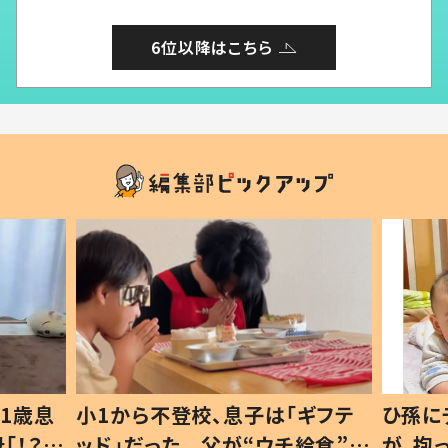
6位以降はこちら
1歳息
小1から不登校、息子は「ギフテ
ひ孫に
「！？」
ッド」だった 父が“ウチ給食”を
が、抱