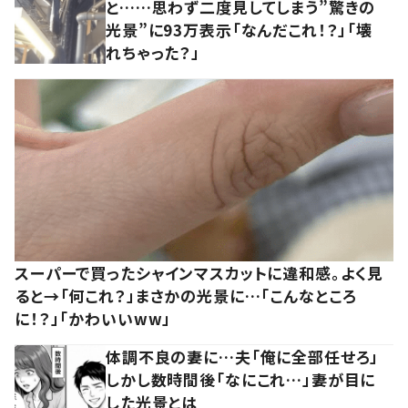
と……思わず二度見してしまう”驚きの
光景”に93万表示「なんだこれ！？」「壊
れちゃった？」
スーパーで買ったシャインマスカットに違和感。よく見
ると→「何これ？」まさかの光景に…「こんなところ
に！？」「かわいいww」
体調不良の妻に…夫「俺に全部任せろ」
しかし数時間後「なにこれ…」妻が目に
した光景とは