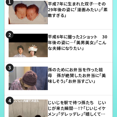
平成7年に生まれた双子…その
29年後の姿に「漫画みたい」「素
敵すぎる」
平成6年に撮った2ショット 30
年後の姿に…「美男美女」「こん
な夫婦になりたい」
孫のためにお弁当を作った祖
母 孫が絶賛したお弁当に「美
味しそう」「お弁当すごい」
じいじを駅で待つ孫たち じい
じが来た瞬間…！？「じいじイケ
メン」「デレッデレ」「嬉しくて可