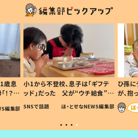
歳息
小1から不登校、息子は「ギフテ
ひ孫にデレ
？」
ッド」だった 父が“ウチ給食”を
が、抱っこ
可愛
作り続ける理由とは #令和の親
「涙が出ま
SNSで話題
ほ・とせなNEWS編集部
編集部
#令和の子
い」