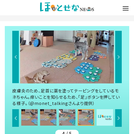
皮膚炎のため、足首に薬を塗ってテーピングをしているモ
ネちゃん。痒いことを知らせるため、「足」ボタンを押してい
る様子。（@monet_talkingさんより提供）
4 / 5