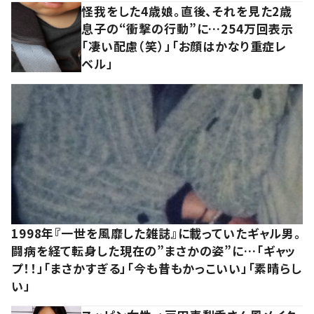
怪我をした4歳娘。直後、それを見た2歳
息子の“衝撃の行動”に…254万回表示
「凄い配慮（笑）」「お顔はかなり重症レ
ベル」
1998年『一世を風靡した雑誌』に載っていたギャル男。
闘病を経て転身した現在の”まさかの姿”に…「ギャッ
プ！！」「まさかすぎる」「今も昔もかっこいい」「素晴らし
い」