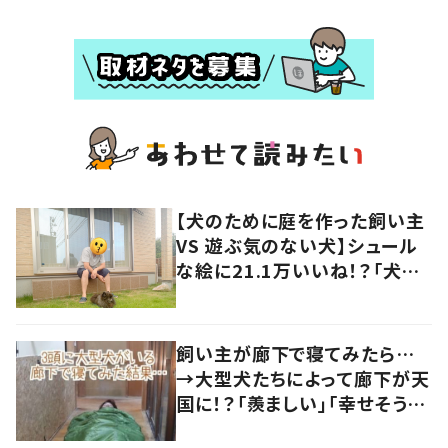
【犬のために庭を作った飼い主
VS 遊ぶ気のない犬】シュール
な絵に21.1万いいね！？「犬の
強い意志を感じる」
飼い主が廊下で寝てみたら…
→大型犬たちによって廊下が天
国に！？「羨ましい」「幸せそう」
の声