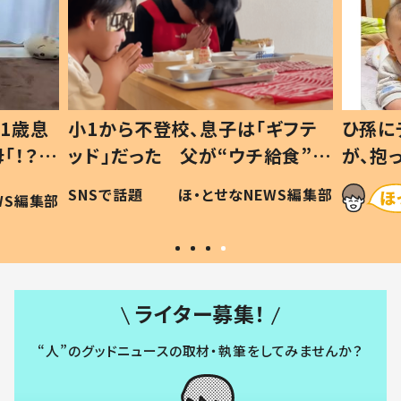
1歳息
小1から不登校、息子は「ギフテ
ひ孫に
「！？」
ッド」だった 父が“ウチ給食”を
が、抱
に「可愛
作り続ける理由とは #令和の親
「涙が
SNSで話題
ほ・とせなNEWS編集部
WS編集部
#令和の子
い」
ライター募集！
“人”のグッドニュースの取材・執筆をしてみませんか？