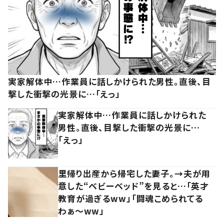
実家解体中…作業員に話しかけられた男性。直後、目
撃した衝撃の光景に…「えっ」
実家解体中…作業員に話しかけられた
男性。直後、目撃した衝撃の光景に…
「えっ」
里帰り出産から帰宅した妻子。→夫が用
意した“ベビーベッド”を見ると…「英才
教育が過ぎるww」「闘魂こめられてる
わぁ～ww」