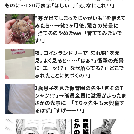
ものに…180万表示「ほしい！」「え、なにこれ！！」
“芽が出てしまったじゃがいも”を植えて
みたら…→約3ヶ月後、驚きの光景に
「捨てるのやめたｗｗ」「育ててみたいで
す！」
夜、コインランドリーで“忘れ物”を発
見。よく見ると……「はぁ？」衝撃の光景
に「エーッ！？」「なぜ落ちてる？」「どこで
忘れたことに気づくの？」
3歳息子を見た保育園の先生「何そのT
シャツ！？」→職員全員に激震が走ったま
さかの光景に…「そりゃ先生も大興奮す
るはず」「すげーー！！」