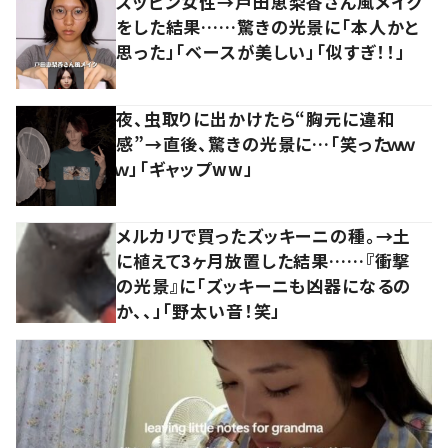
スッピン女性→戸田恵梨香さん風メイク
をした結果……驚きの光景に「本人かと
思った」「ベースが美しい」「似すぎ！！」
夜、虫取りに出かけたら“胸元に違和
感”→直後、驚きの光景に…「笑ったｗｗ
ｗ」「ギャップww」
メルカリで買ったズッキーニの種。→土
に植えて3ヶ月放置した結果……『衝撃
の光景』に「ズッキーニも凶器になるの
か、、」「野太い音！笑」