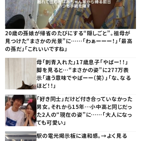
20歳の孫娘が帰省のたびにする“隠しごと”。祖母が
見つけた“まさかの光景”に……「わぁーーー！」「最高
の孫だ」「これいいですね」
母「刺青入れた」17歳息子「やばー！！」
脚を見ると…“まさかの姿”に277万表
示「違う意味でやばーー（笑）」「な、なる
ほど！！」
「好き同士」だけど付き合っていなかった
男女。それから15年…小中高と同じだっ
た2人の“現在の姿”に……「大人になっ
ても可愛い」
駅の電光掲示板に違和感。→よく見る