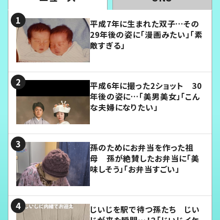
平成7年に生まれた双子…その
29年後の姿に「漫画みたい」「素
敵すぎる」
平成6年に撮った2ショット 30
年後の姿に…「美男美女」「こん
な夫婦になりたい」
孫のためにお弁当を作った祖
母 孫が絶賛したお弁当に「美
味しそう」「お弁当すごい」
じいじを駅で待つ孫たち じい
じが来た瞬間…！？「じいじイケ