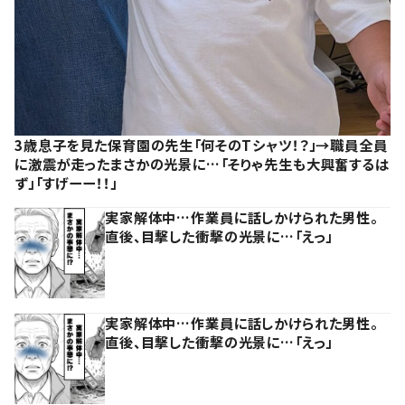
3歳息子を見た保育園の先生「何そのTシャツ！？」→職員全員
に激震が走ったまさかの光景に…「そりゃ先生も大興奮するは
ず」「すげーー！！」
実家解体中…作業員に話しかけられた男性。
直後、目撃した衝撃の光景に…「えっ」
実家解体中…作業員に話しかけられた男性。
直後、目撃した衝撃の光景に…「えっ」