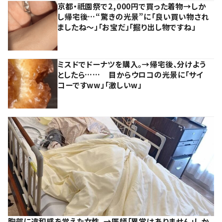
京都・祇園祭で2,000円で買った着物→しか
し帰宅後…“驚きの光景”に「良い買い物され
ましたね～」「お宝だ」「掘り出し物ですね」
ミスドでドーナツを購入。→帰宅後、分けよう
としたら…… 目からウロコの光景に「サイ
コーですww」「激しいw」
胸部に違和感を覚えた女性。→医師「異常はありません」しか