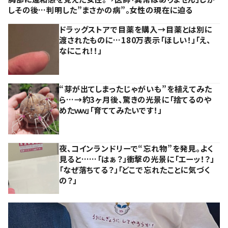
しその後…判明した”まさかの病”。女性の現在に迫る
ドラッグストアで目薬を購入→目薬とは別に
渡されたものに…180万表示「ほしい！」「え、
なにこれ！！」
“芽が出てしまったじゃがいも”を植えてみた
ら…→約3ヶ月後、驚きの光景に「捨てるのや
めたｗｗ」「育ててみたいです！」
夜、コインランドリーで“忘れ物”を発見。よく
見ると……「はぁ？」衝撃の光景に「エーッ！？」
「なぜ落ちてる？」「どこで忘れたことに気づく
の？」