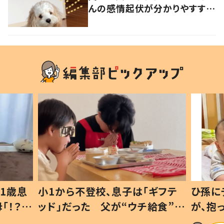
んの感情起伏が分かりやすすぎ
る
1歳息
小1から不登校、息子は「ギフテ
ひ孫に
「！？」
ッド」だった 父が“ウチ給食”を
が、抱
に「可愛
作り続ける理由とは #令和の親
「涙が