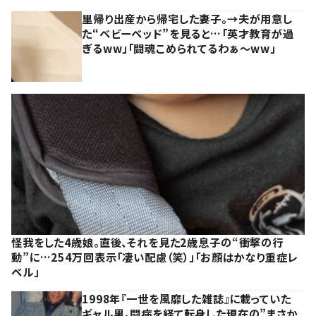
里帰り出産から帰宅した妻子。→夫が用意し
た“ベビーベッド”を見ると…「英才教育が過
ぎるww」「闘魂こめられてるわぁ～ww」
怪我をした4歳娘。直後、それを見た2歳息子の“衝撃の行
動”に…254万回表示「凄い配慮（笑）」「お顔はかなり重症レ
ベル」
1998年『一世を風靡した雑誌』に載っていた
ギャル男。闘病を経て転身した現在の”まさか