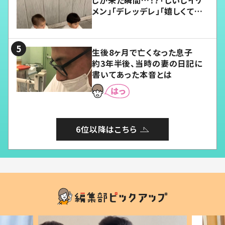
メン」「デレッデレ」「嬉しくて可
愛くてたまらない」「幸せになれ
る」
生後8ヶ月で亡くなった息子
約3年半後、当時の妻の日記に
書いてあった本音とは
6位以降はこちら