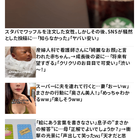
スタバでワッフルを注文した女性。しかしその後、SNSが騒然
とした投稿に…「知らなかった」「ヤバい安い」
産婦人科で看護師さんに「綺麗なお顔」と言
われた赤ちゃん。→成長後の姿に…「将来有
望すぎる」「クリクリのお目目で可愛い」「渋い
～！」
スーパーに夫を連れて行くと…妻「おーいw」
まさかの行動に「奥さん美人！」「めっちゃわか
るww」「楽しそうww」
「絵にあう言葉を書きなさい」息子の”まさか
の解答”に…母「正解でよいでしょうか？」→衝
撃の光景に「声出して笑ったｗ」「天才だと思