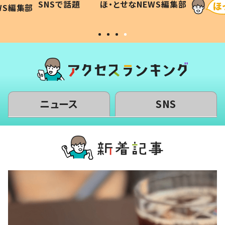
SNSで話題
ほ・とせなNEWS編集部
WS編集部
#令和の子
い」
ニュース
SNS