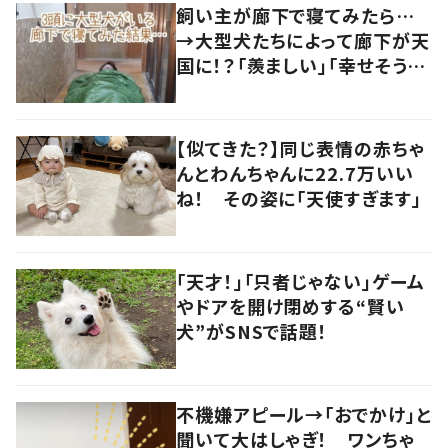
飼い主が廊下で寝てみたら…
→大型犬たちによって廊下が天
国に！？「羨ましい」「幸せそう」
の声
【似てきた？】同じ表情の赤ちゃ
んとわんちゃんに22.7万いい
ね！ その姿に「天使すぎます」
「天才！」「只者じゃない」ゲーム
やドアを開け閉めする“賢い
犬”がSNSで話題！
不機嫌アピール→「おでかけ」と
聞いて大はしゃぎ！ ワンちゃ