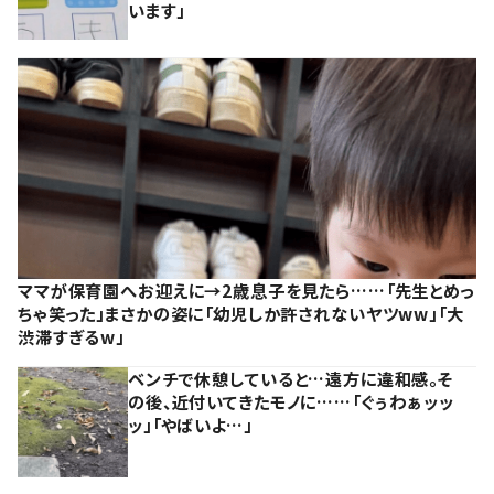
います」
ママが保育園へお迎えに→2歳息子を見たら……「先生とめっ
ちゃ笑った」まさかの姿に「幼児しか許されないヤツww」「大
渋滞すぎるw」
ベンチで休憩していると…遠方に違和感。そ
の後、近付いてきたモノに……「ぐぅわぁッッ
ッ」「やばいよ…」