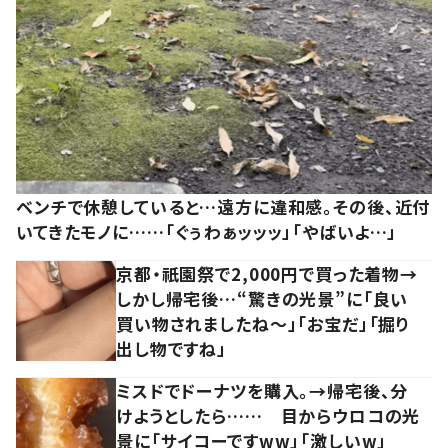
ベンチで休憩していると…遠方に違和感。その後、近付
いてきたモノに……「ぐぅわぁッッッ」「やばいよ…」
京都・祇園祭で2,000円で買った着物→
しかし帰宅後…“驚きの光景”に「良い
買い物されましたね～」「お宝だ」「掘り
出し物ですね」
ミスドでドーナツを購入。→帰宅後、分
けようとしたら…… 目からウロコの光
景に「サイコーですww」「激しいw」