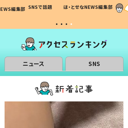
に「可愛
作り続ける理由とは #令和の親
「涙が
SNSで話題
ほ・とせなNEWS編集部
WS編集部
#令和の子
い」
ニュース
SNS