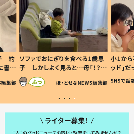
1歳息
小1から不登校、息子は「ギフテ
ひ孫に
「！？」
ッド」だった 父が“ウチ給食”を
が、抱
に「可愛
作り続ける理由とは #令和の親
「涙が
SNSで話題
ほ・とせなNEWS編集部
WS編集部
#令和の子
い」
ライター募集！
“人”のグッドニュースの取材・執筆をしてみませんか？