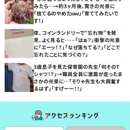
みたら…→約3ヶ月後、驚きの光景に
「捨てるのやめたｗｗ」「育ててみたいで
す！」
夜、コインランドリーで“忘れ物”を発
見。よく見ると……「はぁ？」衝撃の光景
に「エーッ！？」「なぜ落ちてる？」「どこで
忘れたことに気づくの？」
3歳息子を見た保育園の先生「何そのT
シャツ！？」→職員全員に激震が走ったま
さかの光景に…「そりゃ先生も大興奮す
るはず」「すげーー！！」