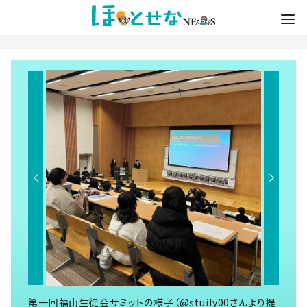
第一回福山生徒会サミットの様子（@stuily00さんより提