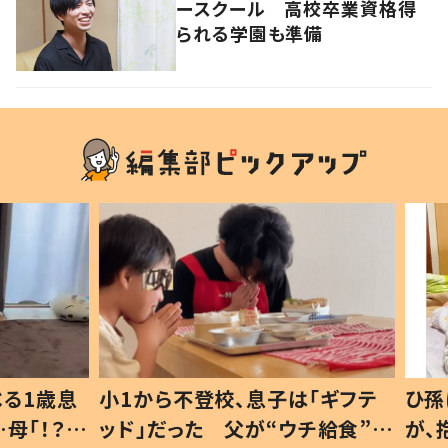
ースクール 高校卒業資格得
られる学園も準備
1歳息
小1から不登校、息子は「ギフテ
ひ孫に
「！？」
ッド」だった 父が“ウチ給食”を
が、抱