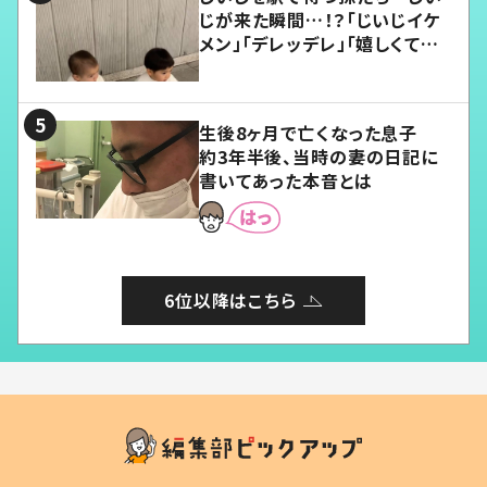
じが来た瞬間…！？「じいじイケ
メン」「デレッデレ」「嬉しくて可
愛くてたまらない」「幸せになれ
る」
生後8ヶ月で亡くなった息子
約3年半後、当時の妻の日記に
書いてあった本音とは
6位以降はこちら