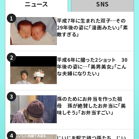
ニュース
SNS
平成7年に生まれた双子…その
29年後の姿に「漫画みたい」「素
敵すぎる」
平成6年に撮った2ショット 30
年後の姿に…「美男美女」「こん
な夫婦になりたい」
孫のためにお弁当を作った祖
母 孫が絶賛したお弁当に「美
味しそう」「お弁当すごい」
じいじを駅で待つ孫たち じい