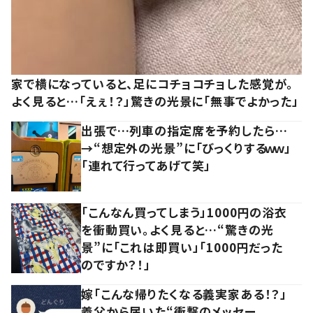
家で横になっていると、足にコチョコチョした感覚が。
よく見ると…「えぇ！？」驚きの光景に「無事でよかった」
出張で…列車の指定席を予約したら…
→“想定外の光景”に「びっくりするｗｗ」
「連れて行ってあげて笑」
「こんなん買ってしまう」1000円の浴衣
を衝動買い。よく見ると…“驚きの光
景”に「これは即買い」「1000円だった
のですか？！」
嫁「こんな帰りたくなる義実家ある！？」
義父から届いた“衝撃のメッセー