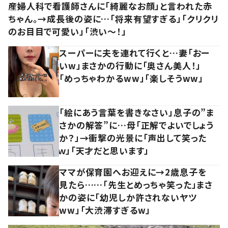
産婦人科で看護師さんに「綺麗なお顔」と言われた赤
ちゃん。→成長後の姿に…「将来有望すぎる」「クリクリ
のお目目で可愛い」「渋い～！」
スーパーに夫を連れて行くと…妻「おー
いw」まさかの行動に「奥さん美人！」
「めっちゃわかるww」「楽しそうww」
「絵にあう言葉を書きなさい」息子の”ま
さかの解答”に…母「正解でよいでしょう
か？」→衝撃の光景に「声出して笑った
ｗ」「天才だと思います」
ママが保育園へお迎えに→2歳息子を
見たら……「先生とめっちゃ笑った」まさ
かの姿に「幼児しか許されないヤツ
ww」「大渋滞すぎるw」