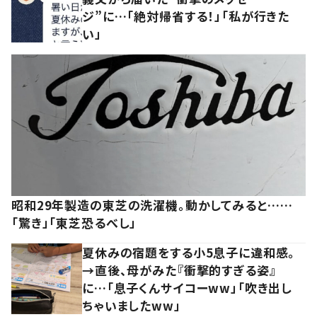
ジ”に…「絶対帰省する！」「私が行きた
い」
昭和29年製造の東芝の洗濯機。動かしてみると……
「驚き」「東芝恐るべし」
夏休みの宿題をする小5息子に違和感。
→直後、母がみた『衝撃的すぎる姿』
に…「息子くんサイコーww」「吹き出し
ちゃいましたww」