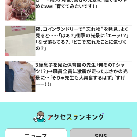
めたｗｗ」「育ててみたいです！」
夜、コインランドリーで“忘れ物”を発見。よく
見ると……「はぁ？」衝撃の光景に「エーッ！？」
「なぜ落ちてる？」「どこで忘れたことに気づく
の？」
3歳息子を見た保育園の先生「何そのTシャ
ツ！？」→職員全員に激震が走ったまさかの光
景に…「そりゃ先生も大興奮するはず」「すげ
ーー！！」
ニュース
SNS