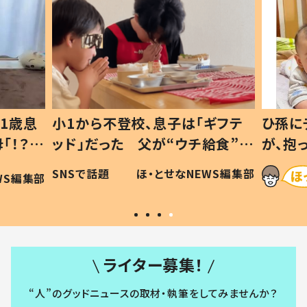
息子は「ギフテ
ひ孫にデレデレな80歳じいじ
が“ウチ給食”を
が、抱っこすると…ひ孫の反応に
は #令和の親
「涙が出ました」「可愛くて仕方な
・とせなNEWS編集部
ほ・とせなNEWS編集
い」
ライター募集！
“人”のグッドニュースの取材・執筆をしてみませんか？