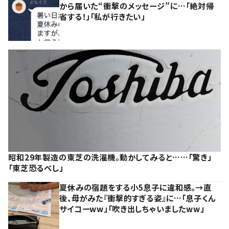
から届いた“衝撃のメッセージ”に…「絶対帰
省する！」「私が行きたい」
昭和29年製造の東芝の洗濯機。動かしてみると……「驚き」
「東芝恐るべし」
夏休みの宿題をする小5息子に違和感。→直
後、母がみた『衝撃的すぎる姿』に…「息子くん
サイコーww」「吹き出しちゃいましたww」