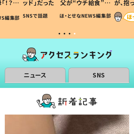
「！？」
ッド」だった 父が“ウチ給食”を
が、抱
に「可愛
作り続ける理由とは #令和の親
「涙が
SNSで話題
ほ・とせなNEWS編集部
WS編集部
#令和の子
い」
ニュース
SNS