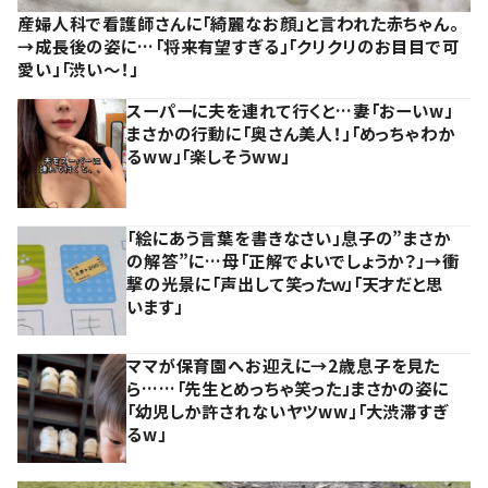
産婦人科で看護師さんに「綺麗なお顔」と言われた赤ちゃん。
→成長後の姿に…「将来有望すぎる」「クリクリのお目目で可
愛い」「渋い～！」
スーパーに夫を連れて行くと…妻「おーいw」
まさかの行動に「奥さん美人！」「めっちゃわか
るww」「楽しそうww」
「絵にあう言葉を書きなさい」息子の”まさか
の解答”に…母「正解でよいでしょうか？」→衝
撃の光景に「声出して笑ったｗ」「天才だと思
います」
ママが保育園へお迎えに→2歳息子を見た
ら……「先生とめっちゃ笑った」まさかの姿に
「幼児しか許されないヤツww」「大渋滞すぎ
るw」