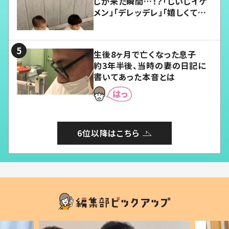
じが来た瞬間…！？「じいじイケ
メン」「デレッデレ」「嬉しくて可
愛くてたまらない」「幸せになれ
る」
生後8ヶ月で亡くなった息子
約3年半後、当時の妻の日記に
書いてあった本音とは
6位以降はこちら