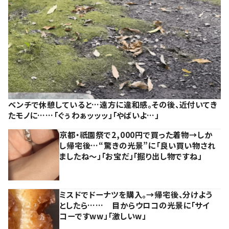
ベンチで休憩していると…遠方に違和感。その後、近付いてき
たモノに……「ぐぅわぁッッッ」「やばいよ…」
京都・祇園祭で2,000円で買った着物→しか
し帰宅後…“驚きの光景”に「良い買い物され
ましたね～」「お宝だ」「掘り出し物ですね」
ミスドでドーナツを購入。→帰宅後、分けよう
としたら…… 目からウロコの光景に「サイ
コーですww」「激しいw」