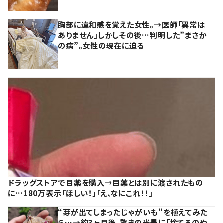
胸部に違和感を覚えた女性。→医師「異常は
ありません」しかしその後…判明した”まさか
の病”。女性の現在に迫る
ドラッグストアで目薬を購入→目薬とは別に渡されたもの
に…180万表示「ほしい！」「え、なにこれ！！」
“芽が出てしまったじゃがいも”を植えてみた
ら…→約3ヶ月後、驚きの光景に「捨てるのや