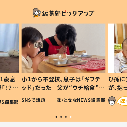
1歳息
小1から不登校、息子は「ギフテ
ひ孫に
「！？」
ッド」だった 父が“ウチ給食”を
が、抱
に「可愛
作り続ける理由とは #令和の親
「涙が
SNSで話題
ほ・とせなNEWS編集部
WS編集部
#令和の子
い」