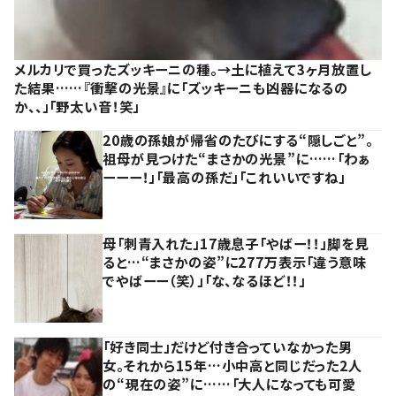
メルカリで買ったズッキーニの種。→土に植えて3ヶ月放置し
た結果……『衝撃の光景』に「ズッキーニも凶器になるの
か、、」「野太い音！笑」
20歳の孫娘が帰省のたびにする“隠しごと”。
祖母が見つけた“まさかの光景”に……「わぁ
ーーー！」「最高の孫だ」「これいいですね」
母「刺青入れた」17歳息子「やばー！！」脚を見
ると…“まさかの姿”に277万表示「違う意味
でやばーー（笑）」「な、なるほど！！」
「好き同士」だけど付き合っていなかった男
女。それから15年…小中高と同じだった2人
の“現在の姿”に……「大人になっても可愛