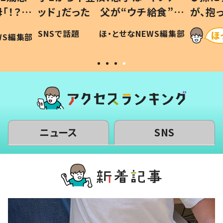
「！？」
ッド」だった 父が“ウチ給食”を
が、抱
に「可愛
作り続ける理由とは #令和の親
「涙が
SNSで話題
ほ・とせなNEWS編集部
WS編集部
#令和の子
い」
ニュース
SNS