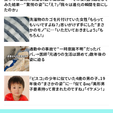
みた結果…“驚愕の姿”に「え？」「我々は進化の瞬間を目にし
たのか」
洗濯物のカゴを片付けていた女性「もらって
もいいですよね？」思いがけず手にした“まさ
かのモノ”に…「いただいておきましょう」「も
ちろん！」
通勤中の事故で“一時意識不明”だったパ
パ。→医師「元通りの生活は諦めて」数年後の
姿に迫る
『ビスコ』の少年に似ていた4歳の男の子。19
年後の“まさかの姿”に…「似てるｗ」「美形男
子要素持って産まれたのですね」「イケメン！」