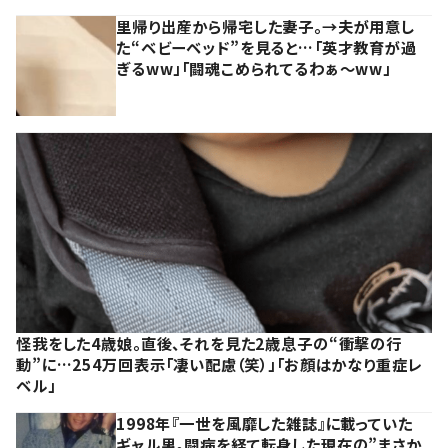
里帰り出産から帰宅した妻子。→夫が用意し
た“ベビーベッド”を見ると…「英才教育が過
ぎるww」「闘魂こめられてるわぁ～ww」
怪我をした4歳娘。直後、それを見た2歳息子の“衝撃の行
動”に…254万回表示「凄い配慮（笑）」「お顔はかなり重症レ
ベル」
1998年『一世を風靡した雑誌』に載っていた
ギャル男。闘病を経て転身した現在の”まさか