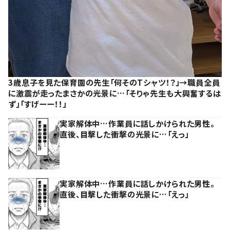
3歳息子を見た保育園の先生「何そのTシャツ！？」→職員全員
に激震が走ったまさかの光景に…「そりゃ先生も大興奮するは
ず」「すげーー！！」
実家解体中…作業員に話しかけられた男性。
直後、目撃した衝撃の光景に…「えっ」
実家解体中…作業員に話しかけられた男性。
直後、目撃した衝撃の光景に…「えっ」