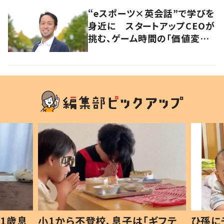
“eスポーツ×英会話”で学びを
身近に スタートアップCEOが
挑む、ゲーム時間の「価値変容」
とは
1歳息
小1から不登校、息子は「ギフテ
ひ孫に