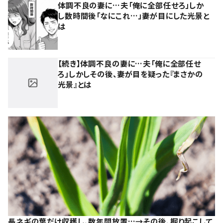
体調不良の妻に…夫「俺に全部任せろ」しか
し数時間後「なにこれ…」妻が目にした光景と
は
【続き】体調不良の妻に…夫「俺に全部任せ
ろ」しかしその後、妻が目を疑った『まさかの
光景』とは
長ネギの葉だけ収穫し、数年間放置…→その後、掘り起こして