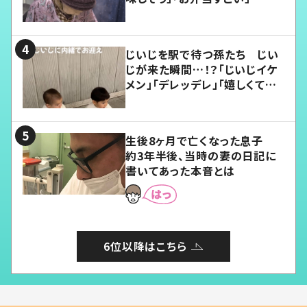
じいじを駅で待つ孫たち じい
じが来た瞬間…！？「じいじイケ
メン」「デレッデレ」「嬉しくて可
愛くてたまらない」「幸せになれ
る」
生後8ヶ月で亡くなった息子
約3年半後、当時の妻の日記に
書いてあった本音とは
6位以降はこちら