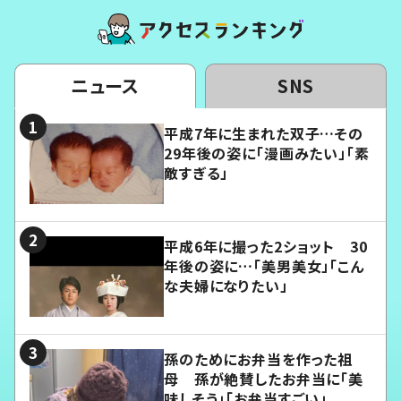
ニュース
SNS
平成7年に生まれた双子…その
29年後の姿に「漫画みたい」「素
敵すぎる」
平成6年に撮った2ショット 30
年後の姿に…「美男美女」「こん
な夫婦になりたい」
孫のためにお弁当を作った祖
母 孫が絶賛したお弁当に「美
味しそう」「お弁当すごい」