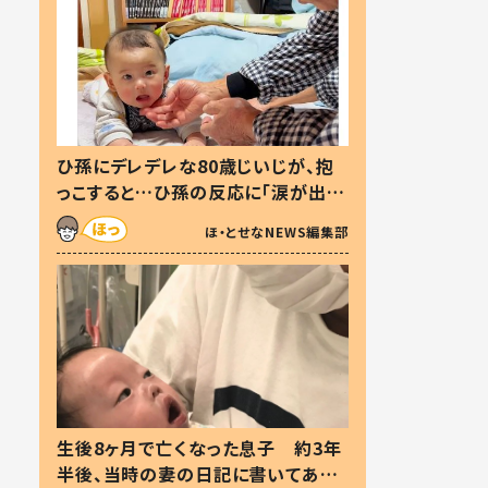
ひ孫にデレデレな80歳じいじが、抱
っこすると…ひ孫の反応に「涙が出ま
した」「可愛くて仕方ない」
ほ・とせなNEWS編集部
生後8ヶ月で亡くなった息子 約3年
半後、当時の妻の日記に書いてあっ