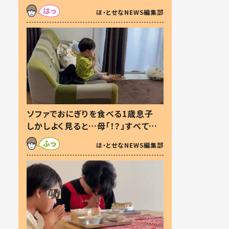
た本音とは
ほ・とせなNEWS編集部
ソファでおにぎりを食べる1歳息子
しかしよく見ると…母「！？」すべてを
察した母の投稿に「可愛いから許
ほ・とせなNEWS編集部
す！」「現行犯〜」