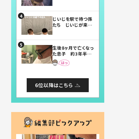
賛したお弁当に「美
味しそう」「お弁当す
ごい」
じいじを駅で待つ孫
たち じいじが来た
瞬間…！？「じいじイ
ケメン」「デレッデレ」
「嬉しくて可愛くてた
生後8ヶ月で亡くなっ
まらない」「幸せにな
た息子 約3年半
れる」
後、当時の妻の日記
に書いてあった本音
とは
6位以降はこちら