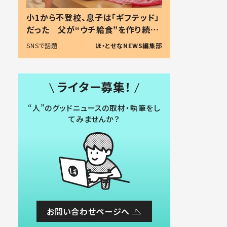
小1から不登校、息子は「ギフテッド」
だった 父が“ウチ給食”を作り続け
る理由とは #令和の親 #令和の子
SNSで話題
ほ・とせなNEWS編集部
ライター募集！
“人”のグッドニュースの取材・執筆をし
てみませんか？
お問い合わせページへ