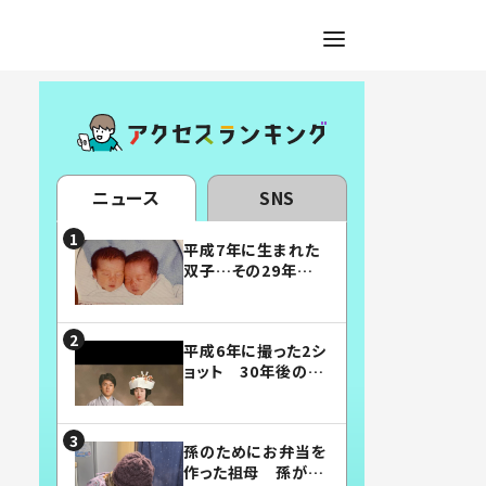
ニュース
SNS
平成7年に生まれた
双子…その29年後
の姿に「漫画みたい」
「素敵すぎる」
平成6年に撮った2シ
ョット 30年後の姿
に…「美男美女」「こ
んな夫婦になりた
い」
孫のためにお弁当を
作った祖母 孫が絶