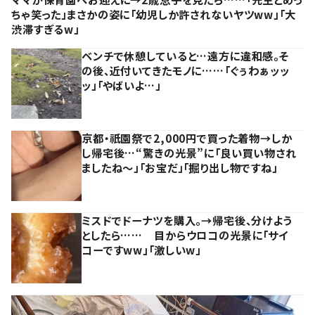
ちゃ笑った」まさかの姿に「幼児しか許されないヤツww」「大
渋滞すぎるw」
ベンチで休憩していると…遠方に違和感。そ
の後、近付いてきたモノに……「ぐぅわぁッッ
ッ」「やばいよ…」
京都・祇園祭で2,000円で買った着物→しか
し帰宅後…“驚きの光景”に「良い買い物され
ましたね～」「お宝だ」「掘り出し物ですね」
ミスドでドーナツを購入。→帰宅後、分けよう
としたら…… 目からウロコの光景に「サイ
コーですww」「激しいw」