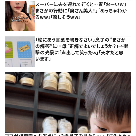
スーパーに夫を連れて行くと…妻「おーいw」
まさかの行動に「奥さん美人！」「めっちゃわか
るww」「楽しそうww」
「絵にあう言葉を書きなさい」息子の”まさか
の解答”に…母「正解でよいでしょうか？」→衝
撃の光景に「声出して笑ったｗ」「天才だと思
います」
ママが保育園へお迎えに→2歳息子を見たら……「先生とめっ