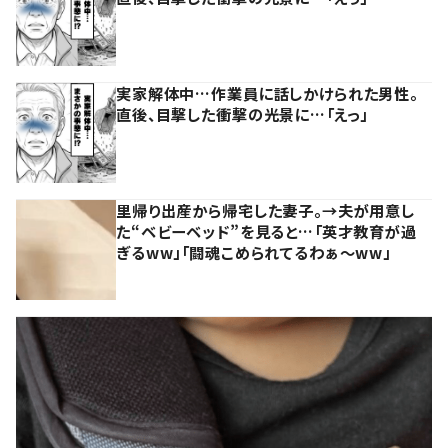
実家解体中…作業員に話しかけられた男性。
直後、目撃した衝撃の光景に…「えっ」
里帰り出産から帰宅した妻子。→夫が用意し
た“ベビーベッド”を見ると…「英才教育が過
ぎるww」「闘魂こめられてるわぁ～ww」