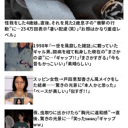
怪我をした4歳娘。直後、それを見た2歳息子の“衝撃の行
動”に…254万回表示「凄い配慮（笑）」「お顔はかなり重症レ
ベル」
1998年『一世を風靡した雑誌』に載っていた
ギャル男。闘病を経て転身した現在の”まさか
の姿”に…「ギャップ！！」「まさかすぎる」「今も
昔もかっこいい」「素晴らしい」
スッピン女性→戸田恵梨香さん風メイクをし
た結果……驚きの光景に「本人かと思った」
「ベースが美しい」「似すぎ！！」
夜、虫取りに出かけたら“胸元に違和感”→直
後、驚きの光景に…「笑ったｗｗｗ」「ギャップ
ww」