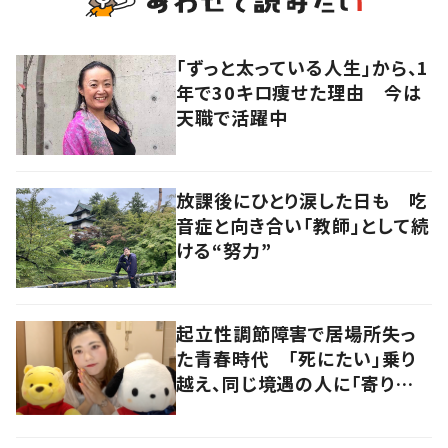
「ずっと太っている人生」から、1
年で30キロ痩せた理由 今は
天職で活躍中
放課後にひとり涙した日も 吃
音症と向き合い「教師」として続
ける“努力”
起立性調節障害で居場所失っ
た青春時代 「死にたい」乗り
越え、同じ境遇の人に「寄り添
いたい」