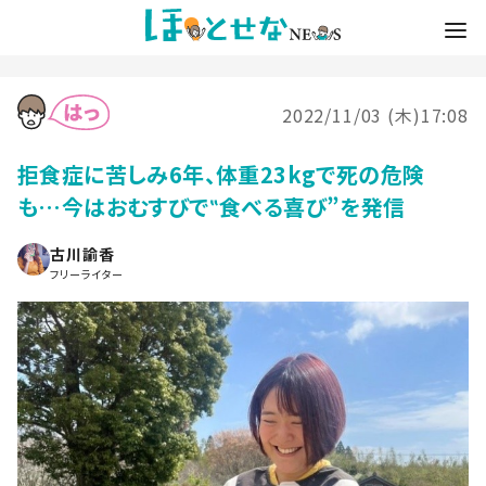
2022/11/03 (木)17:08
拒食症に苦しみ6年、体重23kgで死の危険
も…今はおむすびで‟食べる喜び”を発信
古川諭香
フリーライター