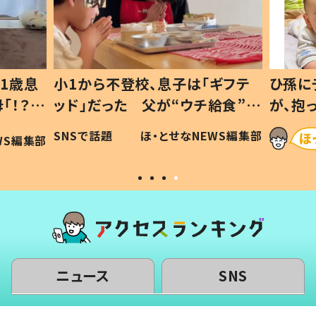
ギフテ
ひ孫にデレデレな80歳じいじ
給食”を
が、抱っこすると…ひ孫の反応に
和の親
「涙が出ました」「可愛くて仕方な
WS編集部
ほ・とせなNEWS編集部
い」
ニュース
SNS