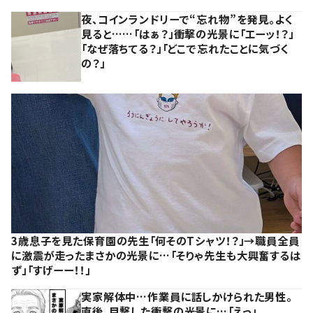
夜、コインランドリーで“忘れ物”を発見。よく
見ると……「はぁ？」衝撃の光景に「エーッ！？」
「なぜ落ちてる？」「どこで忘れたことに気づく
の？」
3歳息子を見た保育園の先生「何そのTシャツ！？」→職員全員
に激震が走ったまさかの光景に…「そりゃ先生も大興奮するは
ず」「すげーー！！」
実家解体中…作業員に話しかけられた男性。
直後、目撃した衝撃の光景に…「えっ」