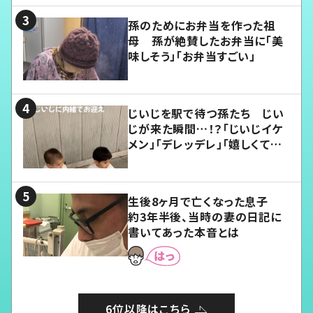
孫のためにお弁当を作った祖
母 孫が絶賛したお弁当に「美
味しそう」「お弁当すごい」
じいじを駅で待つ孫たち じい
じが来た瞬間…！？「じいじイケ
メン」「デレッデレ」「嬉しくて可
愛くてたまらない」「幸せになれ
る」
生後8ヶ月で亡くなった息子
約3年半後、当時の妻の日記に
書いてあった本音とは
6位以降はこちら