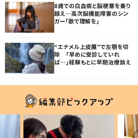
8歳での白血病と脳梗塞を乗り
越え…高次脳機能障害のシン
ガー「歌で理解を」
“エナメル上皮腫”で左顎を切
除 「早めに受診していれ
ば…」経験もとに早期治療訴え