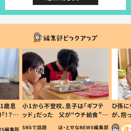
ギフテ
ひ孫にデレデレな80歳じいじ
給食”を
が、抱っこすると…ひ孫の反応に
和の親
「涙が出ました」「可愛くて仕方な
WS編集部
ほ・とせなNEWS編集部