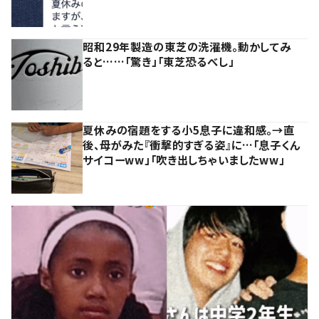
昭和29年製造の東芝の洗濯機。動かしてみ
ると……「驚き」「東芝恐るべし」
夏休みの宿題をする小5息子に違和感。→直
後、母がみた『衝撃的すぎる姿』に…「息子くん
サイコーww」「吹き出しちゃいましたww」