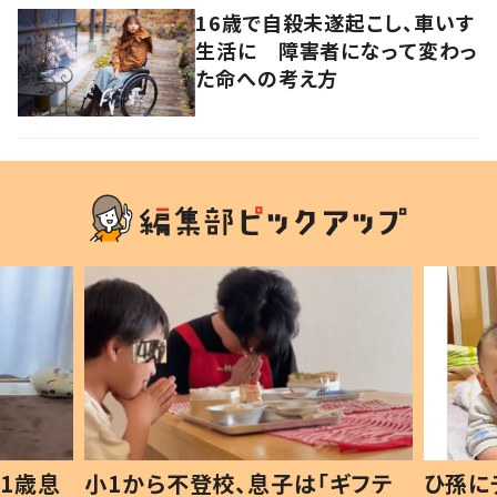
16歳で自殺未遂起こし、車いす
生活に 障害者になって変わっ
た命への考え方
1歳息
小1から不登校、息子は「ギフテ
ひ孫に