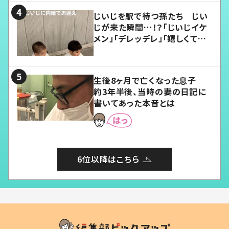
じいじを駅で待つ孫たち じい
じが来た瞬間…！？「じいじイケ
メン」「デレッデレ」「嬉しくて可
愛くてたまらない」「幸せになれ
る」
生後8ヶ月で亡くなった息子
約3年半後、当時の妻の日記に
書いてあった本音とは
6位以降はこちら