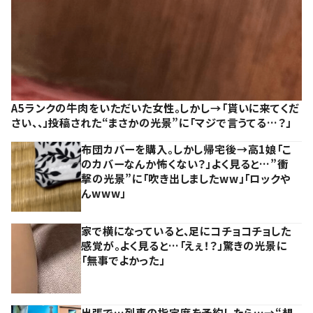
A5ランクの牛肉をいただいた女性。しかし→「貰いに来てくだ
さい、、」投稿された“まさかの光景”に「マジで言うてる…？」
布団カバーを購入。しかし帰宅後→高1娘「こ
のカバーなんか怖くない？」よく見ると…”衝
撃の光景”に「吹き出しましたww」「ロックや
んwww」
家で横になっていると、足にコチョコチョした
感覚が。よく見ると…「えぇ！？」驚きの光景に
「無事でよかった」
出張で…列車の指定席を予約したら…→“想