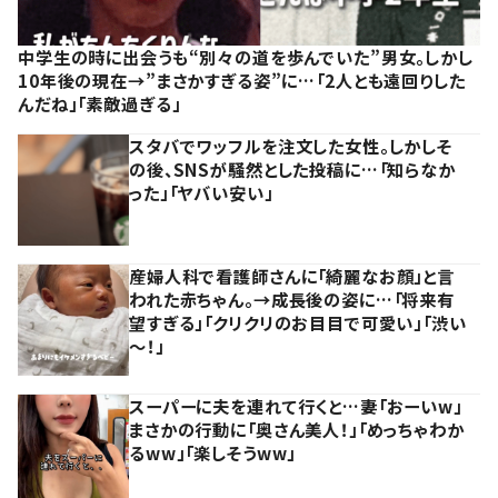
中学生の時に出会うも“別々の道を歩んでいた”男女。しかし
10年後の現在→”まさかすぎる姿”に…「2人とも遠回りした
んだね」「素敵過ぎる」
スタバでワッフルを注文した女性。しかしそ
の後、SNSが騒然とした投稿に…「知らなか
った」「ヤバい安い」
産婦人科で看護師さんに「綺麗なお顔」と言
われた赤ちゃん。→成長後の姿に…「将来有
望すぎる」「クリクリのお目目で可愛い」「渋い
～！」
スーパーに夫を連れて行くと…妻「おーいw」
まさかの行動に「奥さん美人！」「めっちゃわか
るww」「楽しそうww」