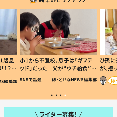
1歳息
小1から不登校、息子は「ギフテ
ひ孫に
「！？」
ッド」だった 父が“ウチ給食”を
が、抱
に「可愛
作り続ける理由とは #令和の親
「涙が
SNSで話題
ほ・とせなNEWS編集部
WS編集部
#令和の子
い」
ライター募集！