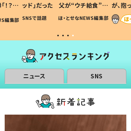
「！？」
ッド」だった 父が“ウチ給食”を
が、抱
に「可愛
作り続ける理由とは #令和の親
「涙が
SNSで話題
ほ・とせなNEWS編集部
WS編集部
#令和の子
い」
ニュース
SNS