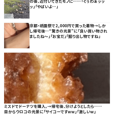
の後、近付いてきたモノに……「ぐぅわぁッッ
ッ」「やばいよ…」
京都・祇園祭で2,000円で買った着物→しか
し帰宅後…“驚きの光景”に「良い買い物され
ましたね～」「お宝だ」「掘り出し物ですね」
ミスドでドーナツを購入。→帰宅後、分けようとしたら……
目からウロコの光景に「サイコーですww」「激しいw」