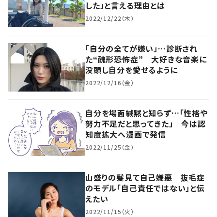
した」と言える理由とは
2022/12/22（木）
「自分の全てが嫌い」…診断され
た“醜形恐怖症” 大好きな音楽に
没頭し自分を愛せるように
2022/12/16（金）
自分を場面緘黙と知らず…「性格や
努力不足だと思ってきた」 今は認
知度拡大へ漫画で発信
2022/11/25（金）
山盛りの髪見て自己嫌悪 抜毛症
のモデル「自己責任ではない」と伝
えたい
2022/11/15（火）