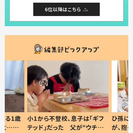
6位以降はこちら
べる1歳
小1から不登校、息子は「ギフ
ひ孫にデ
と…母
テッド」だった 父が“ウチ給
が、抱っ