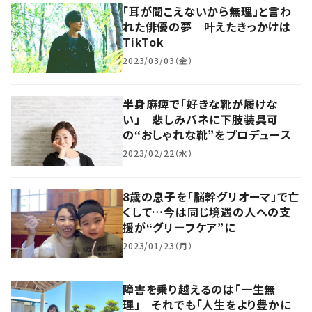
「耳が聞こえないから無理」と言わ
れた俳優の夢 叶えたきっかけは
TikTok
2023/03/03（金）
半身麻痺で「好きな靴が履けな
い」 悲しみバネに下肢装具可
の“おしゃれな靴”をプロデュース
2023/02/22（水）
8歳の息子を「脳幹グリオーマ」で亡
くして…今は同じ境遇の人への支
援が“グリーフケア”に
2023/01/23（月）
障害を乗り越えるのは「一生無
理」 それでも「人生をより豊かに