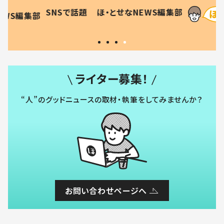
母の投稿
食”を作り続ける理由とは #令
に「涙が
SNSで話題
ほ・とせなNEWS編集部
EWS編集部
「現行
和の親 #令和の子
方ない」
ライター募集！
“人”のグッドニュースの取材・執筆をしてみませんか？
お問い合わせページへ