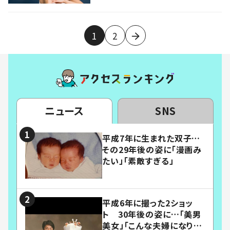
1
2
ニュース
SNS
平成7年に生まれた双子…
その29年後の姿に「漫画み
たい」「素敵すぎる」
平成6年に撮った2ショッ
ト 30年後の姿に…「美男
美女」「こんな夫婦になりた