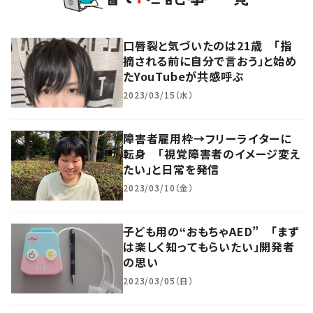
口唇裂と気づいたのは21歳 「指
摘される前に自分で言おう」と始め
たYouTubeが共感呼ぶ
2023/03/15（水）
障害者雇用枠→フリーライターに
転身 「視覚障害者のイメージ変え
たい」と日常を発信
2023/03/10（金）
子ども用の“おもちゃAED” 「まず
は楽しく知ってもらいたい」開発者
の思い
2023/03/05（日）