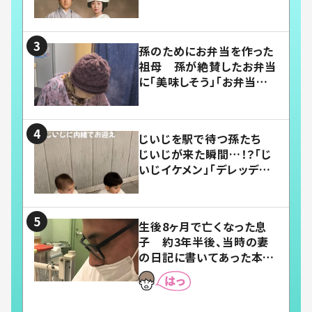
い」
孫のためにお弁当を作った
祖母 孫が絶賛したお弁当
に「美味しそう」「お弁当すご
い」
じいじを駅で待つ孫たち
じいじが来た瞬間…！？「じ
いじイケメン」「デレッデレ」
「嬉しくて可愛くてたまらな
い」「幸せになれる」
生後8ヶ月で亡くなった息
子 約3年半後、当時の妻
の日記に書いてあった本音
とは