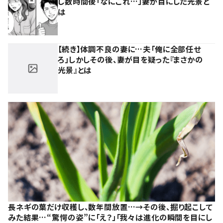
し数時間後「なにこれ…」妻が目にした光景と
は
【続き】体調不良の妻に…夫「俺に全部任せ
ろ」しかしその後、妻が目を疑った『まさかの
光景』とは
長ネギの葉だけ収穫し、数年間放置…→その後、掘り起こして
みた結果…“驚愕の姿”に「え？」「我々は進化の瞬間を目にし