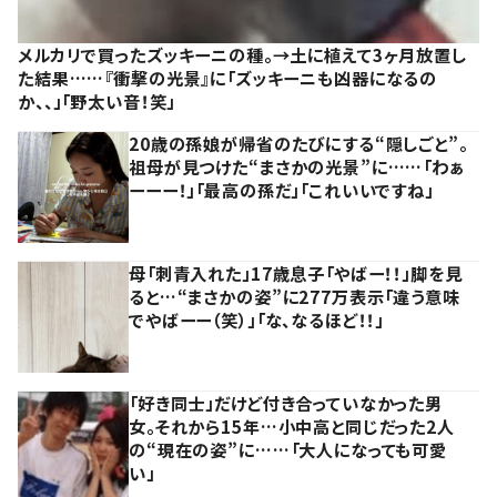
メルカリで買ったズッキーニの種。→土に植えて3ヶ月放置し
た結果……『衝撃の光景』に「ズッキーニも凶器になるの
か、、」「野太い音！笑」
20歳の孫娘が帰省のたびにする“隠しごと”。
祖母が見つけた“まさかの光景”に……「わぁ
ーーー！」「最高の孫だ」「これいいですね」
母「刺青入れた」17歳息子「やばー！！」脚を見
ると…“まさかの姿”に277万表示「違う意味
でやばーー（笑）」「な、なるほど！！」
「好き同士」だけど付き合っていなかった男
女。それから15年…小中高と同じだった2人
の“現在の姿”に……「大人になっても可愛
い」