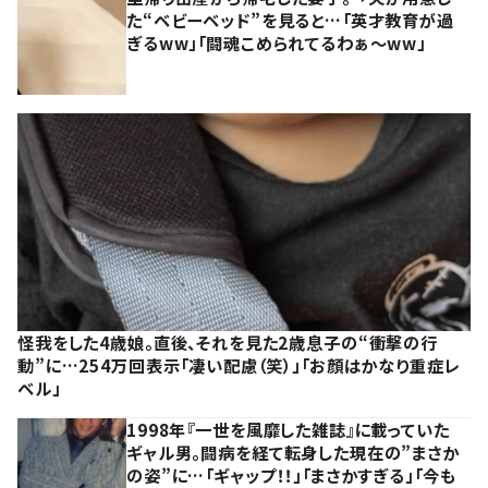
た“ベビーベッド”を見ると…「英才教育が過
ぎるww」「闘魂こめられてるわぁ～ww」
怪我をした4歳娘。直後、それを見た2歳息子の“衝撃の行
動”に…254万回表示「凄い配慮（笑）」「お顔はかなり重症レ
ベル」
1998年『一世を風靡した雑誌』に載っていた
ギャル男。闘病を経て転身した現在の”まさか
の姿”に…「ギャップ！！」「まさかすぎる」「今も