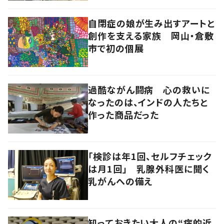
自閉症の娘が生み出すアートと
創作を支える家族 岡山・倉敷
市で初の個展
過酷ながん闘病 心の救いに
なったのは、インドの人たちと
作った商品だった
「検診は年1回、セルフチェック
は月1回」 乳腺外科医に聞く
乳がんへの備え
知っておきたい大人の“病的近