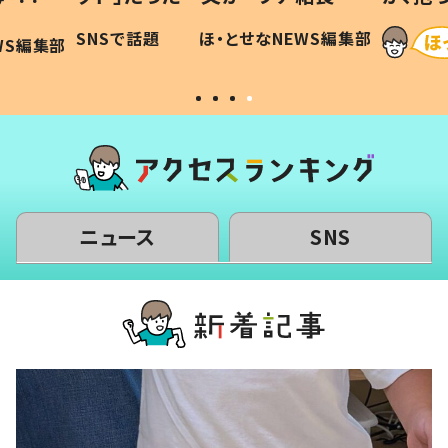
令和の親
「涙が出ました」「可愛くて仕方な
NEWS編集部
ほ・とせなNEWS編集部
い」
ニュース
SNS