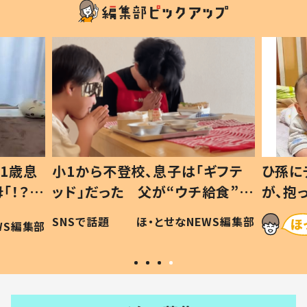
ギフテ
ひ孫にデレデレな80歳じいじ
給食”を
が、抱っこすると…ひ孫の反応に
和の親
「涙が出ました」「可愛くて仕方な
WS編集部
ほ・とせなNEWS編集部
い」