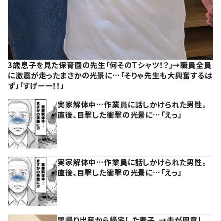
3歳息子を見た保育園の先生「何そのTシャツ！？」→職員全員
に激震が走ったまさかの光景に…「そりゃ先生も大興奮するは
ず」「すげーー！！」
実家解体中…作業員に話しかけられた男性。
直後、目撃した衝撃の光景に…「えっ」
実家解体中…作業員に話しかけられた男性。
直後、目撃した衝撃の光景に…「えっ」
里帰り出産から帰宅した妻子。→夫が用意し