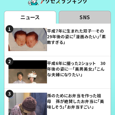
ニュース
SNS
平成7年に生まれた双子…その
29年後の姿に「漫画みたい」「素
敵すぎる」
平成6年に撮った2ショット 30
年後の姿に…「美男美女」「こん
な夫婦になりたい」
孫のためにお弁当を作った祖
母 孫が絶賛したお弁当に「美
味しそう」「お弁当すごい」