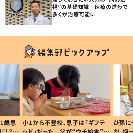
視”の基礎知識 医療の進歩で
多くが治療可能に
「ギフテ
ひ孫にデレデレな80歳じいじ
チ給食”を
が、抱っこすると…ひ孫の反応に