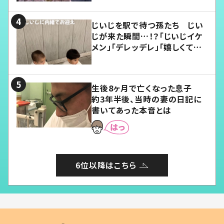
じいじを駅で待つ孫たち じい
じが来た瞬間…！？「じいじイケ
メン」「デレッデレ」「嬉しくて可
愛くてたまらない」「幸せになれ
る」
生後8ヶ月で亡くなった息子
約3年半後、当時の妻の日記に
書いてあった本音とは
6位以降はこちら