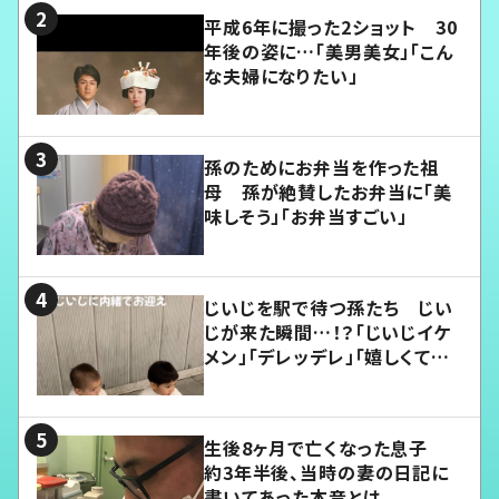
平成6年に撮った2ショット 30
年後の姿に…「美男美女」「こん
な夫婦になりたい」
孫のためにお弁当を作った祖
母 孫が絶賛したお弁当に「美
味しそう」「お弁当すごい」
じいじを駅で待つ孫たち じい
じが来た瞬間…！？「じいじイケ
メン」「デレッデレ」「嬉しくて可
愛くてたまらない」「幸せになれ
る」
生後8ヶ月で亡くなった息子
約3年半後、当時の妻の日記に
書いてあった本音とは