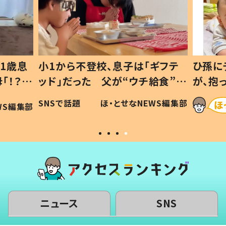
1歳息
小1から不登校、息子は「ギフテ
ひ孫に
「！？」
ッド」だった 父が“ウチ給食”を
が、抱
に「可愛
作り続ける理由とは #令和の親
「涙が
SNSで話題
ほ・とせなNEWS編集部
WS編集部
#令和の子
い」
ニュース
SNS