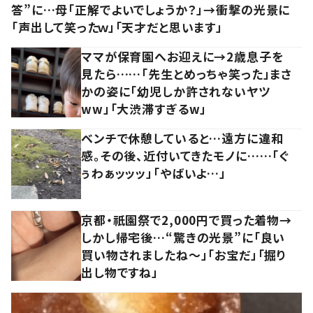
答”に…母「正解でよいでしょうか？」→衝撃の光景に
「声出して笑ったｗ」「天才だと思います」
ママが保育園へお迎えに→2歳息子を
見たら……「先生とめっちゃ笑った」まさ
かの姿に「幼児しか許されないヤツ
ww」「大渋滞すぎるw」
ベンチで休憩していると…遠方に違和
感。その後、近付いてきたモノに……「ぐ
ぅわぁッッッ」「やばいよ…」
京都・祇園祭で2,000円で買った着物→
しかし帰宅後…“驚きの光景”に「良い
買い物されましたね～」「お宝だ」「掘り
出し物ですね」