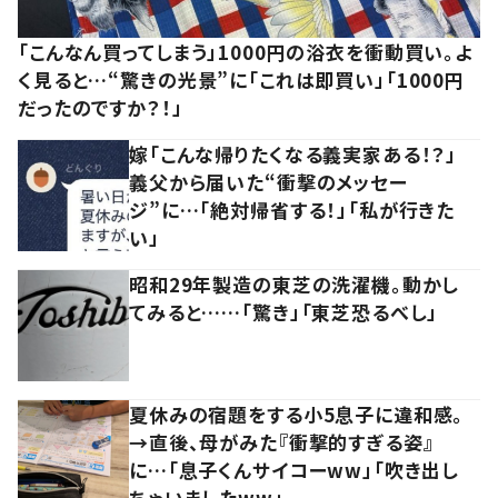
「こんなん買ってしまう」1000円の浴衣を衝動買い。よ
く見ると…“驚きの光景”に「これは即買い」「1000円
だったのですか？！」
嫁「こんな帰りたくなる義実家ある！？」
義父から届いた“衝撃のメッセー
ジ”に…「絶対帰省する！」「私が行きた
い」
昭和29年製造の東芝の洗濯機。動かし
てみると……「驚き」「東芝恐るべし」
夏休みの宿題をする小5息子に違和感。
→直後、母がみた『衝撃的すぎる姿』
に…「息子くんサイコーww」「吹き出し
ちゃいましたww」