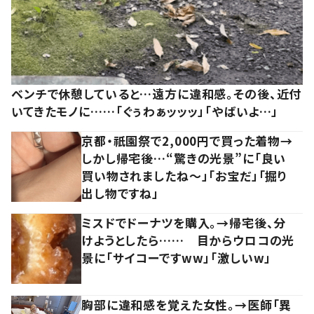
ベンチで休憩していると…遠方に違和感。その後、近付
いてきたモノに……「ぐぅわぁッッッ」「やばいよ…」
京都・祇園祭で2,000円で買った着物→
しかし帰宅後…“驚きの光景”に「良い
買い物されましたね～」「お宝だ」「掘り
出し物ですね」
ミスドでドーナツを購入。→帰宅後、分
けようとしたら…… 目からウロコの光
景に「サイコーですww」「激しいw」
胸部に違和感を覚えた女性。→医師「異