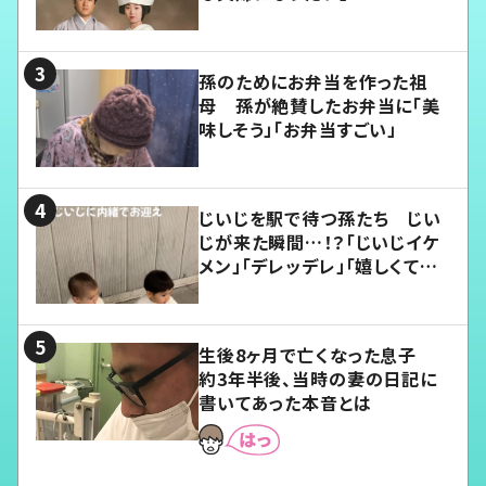
孫のためにお弁当を作った祖
母 孫が絶賛したお弁当に「美
味しそう」「お弁当すごい」
じいじを駅で待つ孫たち じい
じが来た瞬間…！？「じいじイケ
メン」「デレッデレ」「嬉しくて可
愛くてたまらない」「幸せになれ
る」
生後8ヶ月で亡くなった息子
約3年半後、当時の妻の日記に
書いてあった本音とは