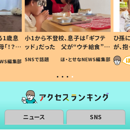
1歳息
小1から不登校、息子は「ギフテ
ひ孫に
「！？」
ッド」だった 父が“ウチ給食”を
が、抱
に「可愛
作り続ける理由とは #令和の親
「涙が
SNSで話題
ほ・とせなNEWS編集部
WS編集部
#令和の子
い」
ニュース
SNS