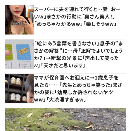
スーパーに夫を連れて行くと…妻「おー
いw」まさかの行動に「奥さん美人！」
「めっちゃわかるww」「楽しそうww」
「絵にあう言葉を書きなさい」息子の”ま
さかの解答”に…母「正解でよいでしょう
か？」→衝撃の光景に「声出して笑った
ｗ」「天才だと思います」
ママが保育園へお迎えに→2歳息子を
見たら……「先生とめっちゃ笑った」まさ
かの姿に「幼児しか許されないヤツ
ww」「大渋滞すぎるw」