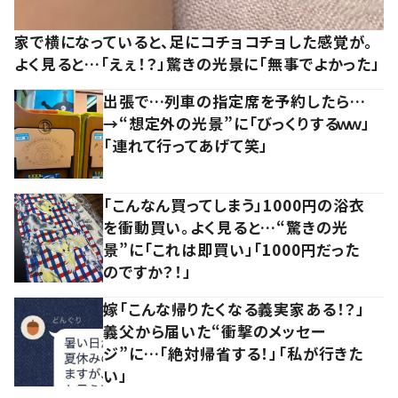
家で横になっていると、足にコチョコチョした感覚が。
よく見ると…「えぇ！？」驚きの光景に「無事でよかった」
出張で…列車の指定席を予約したら…
→“想定外の光景”に「びっくりするｗｗ」
「連れて行ってあげて笑」
「こんなん買ってしまう」1000円の浴衣
を衝動買い。よく見ると…“驚きの光
景”に「これは即買い」「1000円だった
のですか？！」
嫁「こんな帰りたくなる義実家ある！？」
義父から届いた“衝撃のメッセー
ジ”に…「絶対帰省する！」「私が行きた
い」