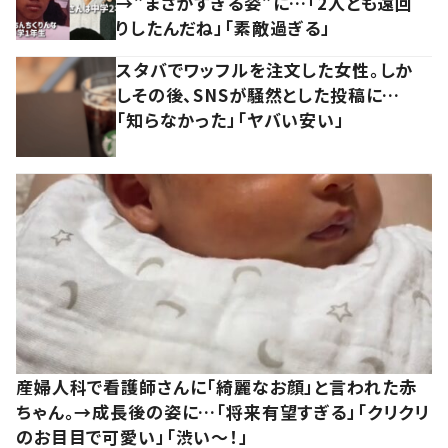
→”まさかすぎる姿”に…「2人とも遠回
りしたんだね」「素敵過ぎる」
スタバでワッフルを注文した女性。しか
しその後、SNSが騒然とした投稿に…
「知らなかった」「ヤバい安い」
産婦人科で看護師さんに「綺麗なお顔」と言われた赤
ちゃん。→成長後の姿に…「将来有望すぎる」「クリクリ
のお目目で可愛い」「渋い～！」