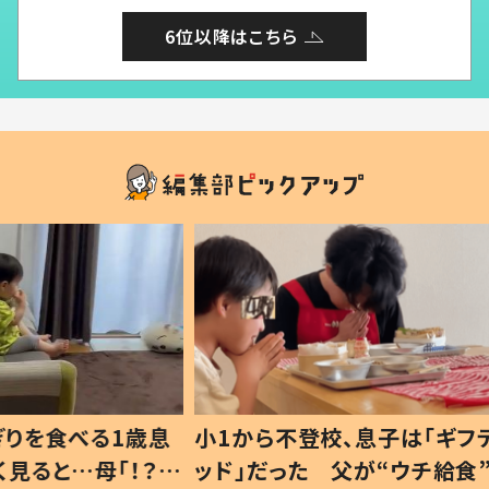
6位以降はこちら
1歳息
小1から不登校、息子は「ギフテ
ひ孫に
「！？」
ッド」だった 父が“ウチ給食”を
が、抱