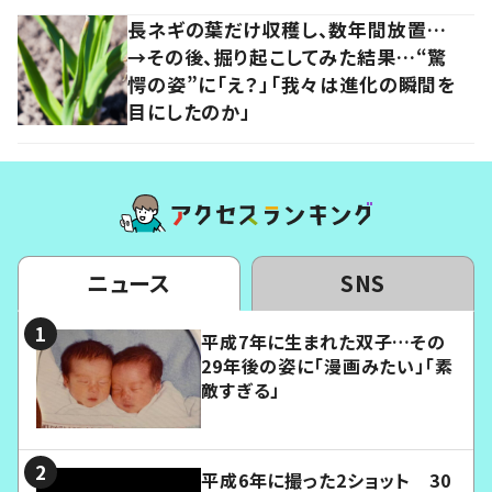
長ネギの葉だけ収穫し、数年間放置…
→その後、掘り起こしてみた結果…“驚
愕の姿”に「え？」「我々は進化の瞬間を
目にしたのか」
ニュース
SNS
平成7年に生まれた双子…その
29年後の姿に「漫画みたい」「素
敵すぎる」
平成6年に撮った2ショット 30