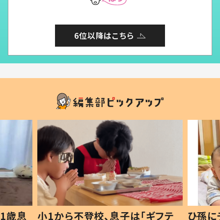
6位以降はこちら
1歳息
小1から不登校、息子は「ギフテ
ひ孫に