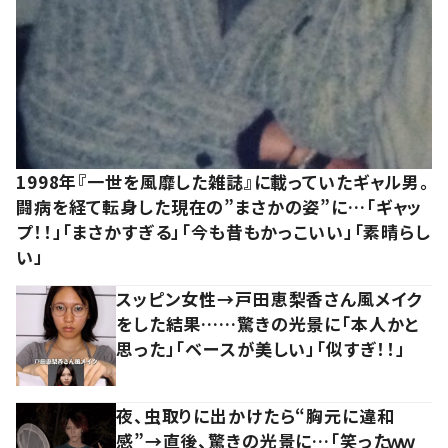
1998年『一世を風靡した雑誌』に載っていたギャル男。
闘病を経て転身した現在の”まさかの姿”に…「ギャッ
プ！！」「まさかすぎる」「今も昔もかっこいい」「素晴らし
い」
スッピン女性→戸田恵梨香さん風メイク
をした結果……驚きの光景に「本人かと
思った」「ベースが美しい」「似すぎ！！」
夜、虫取りに出かけたら“胸元に違和
感”→直後、驚きの光景に…「笑ったｗｗ