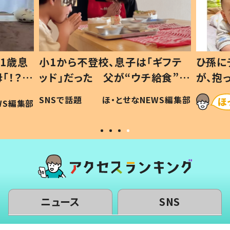
1歳息
小1から不登校、息子は「ギフテ
ひ孫に
「！？」
ッド」だった 父が“ウチ給食”を
が、抱
に「可愛
作り続ける理由とは #令和の親
「涙が
SNSで話題
ほ・とせなNEWS編集部
WS編集部
#令和の子
い」
ニュース
SNS