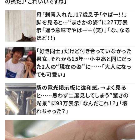
の孫だ」「これいいですね」
母「刺青入れた」17歳息子「やばー！！」
脚を見ると…“まさかの姿”に277万表
示「違う意味でやばーー（笑）」「な、なる
ほど！！」
「好き同士」だけど付き合っていなかった
男女。それから15年…小中高と同じだっ
た2人の“現在の姿”に……「大人になっ
ても可愛い」
駅の電光掲示板に違和感。→よく見る
と……思わず二度見してしまう”驚きの
光景”に93万表示「なんだこれ！？」「壊
れちゃった？」