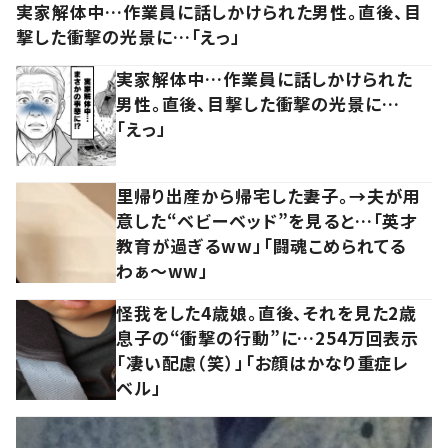
実家解体中…作業員に話しかけられた男性。直後、目
撃した衝撃の光景に…「えっ」
実家解体中…作業員に話しかけられた
男性。直後、目撃した衝撃の光景に…
「えっ」
里帰り出産から帰宅した妻子。→夫が用
意した“ベビーベッド”を見ると…「英才
教育が過ぎるww」「闘魂こめられてる
わぁ～ww」
怪我をした4歳娘。直後、それを見た2歳
息子の“衝撃の行動”に…254万回表示
「凄い配慮（笑）」「お顔はかなり重症レ
ベル」