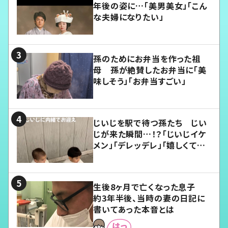
年後の姿に…「美男美女」「こん
な夫婦になりたい」
孫のためにお弁当を作った祖
母 孫が絶賛したお弁当に「美
味しそう」「お弁当すごい」
じいじを駅で待つ孫たち じい
じが来た瞬間…！？「じいじイケ
メン」「デレッデレ」「嬉しくて可
愛くてたまらない」「幸せになれ
る」
生後8ヶ月で亡くなった息子
約3年半後、当時の妻の日記に
書いてあった本音とは