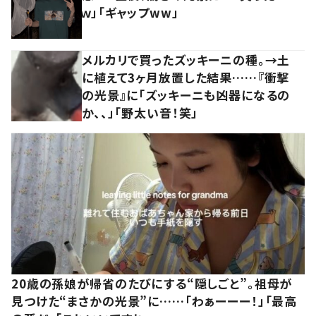
ｗ」「ギャップww」
メルカリで買ったズッキーニの種。→土
に植えて3ヶ月放置した結果……『衝撃
の光景』に「ズッキーニも凶器になるの
か、、」「野太い音！笑」
20歳の孫娘が帰省のたびにする“隠しごと”。祖母が
見つけた“まさかの光景”に……「わぁーーー！」「最高