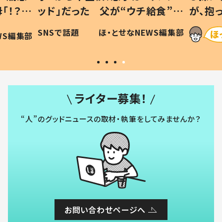
「！？」
ッド」だった 父が“ウチ給食”を
が、抱
に「可愛
作り続ける理由とは #令和の親
「涙が
SNSで話題
ほ・とせなNEWS編集部
WS編集部
#令和の子
い」
ライター募集！
“人”のグッドニュースの取材・執筆をしてみませんか？
お問い合わせページへ