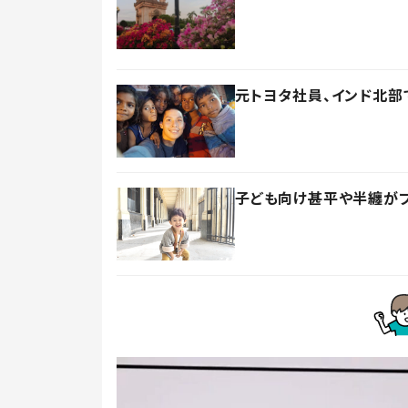
元トヨタ社員、インド北
子ども向け甚平や半纏が