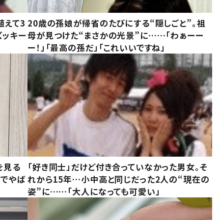
植えて3
20歳の孫娘が帰省のたびにする“隠しごと”。祖
ズッキー
母が見つけた“まさかの光景”に……「わぁーー
ー！」「最高の孫だ」「これいいですね」
を見る
「好き同士」だけど付き合っていなかった男女。そ
味でやば
れから15年…小中高と同じだった2人の“現在の
姿”に……「大人になっても可愛い」