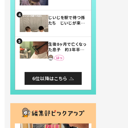
賛したお弁当に「美
味しそう」「お弁当す
ごい」
じいじを駅で待つ孫
たち じいじが来た
瞬間…！？「じいじイ
ケメン」「デレッデレ」
「嬉しくて可愛くてた
生後8ヶ月で亡くなっ
まらない」「幸せにな
た息子 約3年半
れる」
後、当時の妻の日記
に書いてあった本音
とは
6位以降はこちら