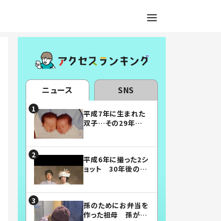
ニュース
SNS
平成7年に生まれた
双子…その29年後
の姿に「漫画みたい」
「素敵すぎる」
平成6年に撮った2シ
ョット 30年後の姿
に…「美男美女」「こ
んな夫婦になりた
い」
孫のためにお弁当を
作った祖母 孫が絶