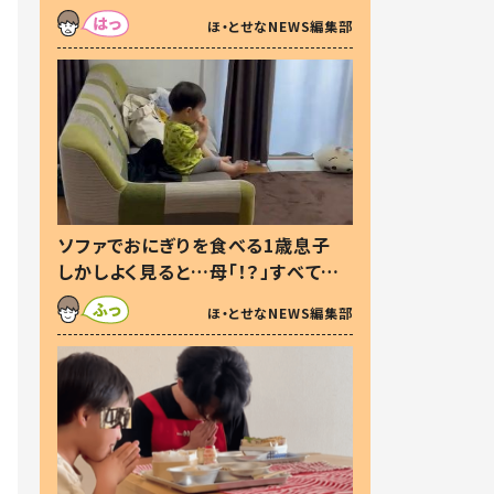
た本音とは
ほ・とせなNEWS編集部
ソファでおにぎりを食べる1歳息子
しかしよく見ると…母「！？」すべてを
察した母の投稿に「可愛いから許
ほ・とせなNEWS編集部
す！」「現行犯〜」