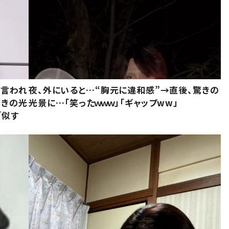
と言われ
夜、外にいると…“胸元に違和感”→直後、驚きの
驚きの光
光景に…「笑ったｗｗｗ」「ギャップww」
「似す