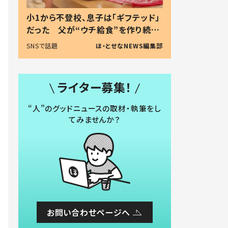
小1から不登校、息子は「ギフテッド」
だった 父が“ウチ給食”を作り続け
る理由とは #令和の親 #令和の子
SNSで話題
ほ・とせなNEWS編集部
ライター募集！
“人”のグッドニュースの取材・執筆をし
てみませんか？
お問い合わせページへ