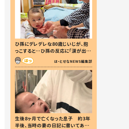
ひ孫にデレデレな80歳じいじが、抱
っこすると…ひ孫の反応に「涙が出ま
した」「可愛くて仕方ない」
ほ・とせなNEWS編集部
生後8ヶ月で亡くなった息子 約3年
半後、当時の妻の日記に書いてあっ