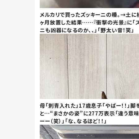
メルカリで買ったズッキーニの種。→土に
ヶ月放置した結果……『衝撃の光景』に「
ニも凶器になるのか、、」「野太い音！笑」
母「刺青入れた」17歳息子「やばー！！」脚
と…“まさかの姿”に277万表示「違う意
ーー（笑）」「な、なるほど！！」