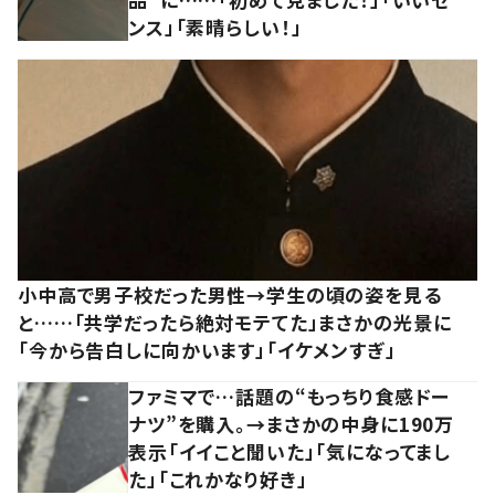
ンス」「素晴らしい！」
小中高で男子校だった男性→学生の頃の姿を見る
と……「共学だったら絶対モテてた」まさかの光景に
「今から告白しに向かいます」「イケメンすぎ」
ファミマで…話題の“もっちり食感ドー
ナツ”を購入。→まさかの中身に190万
表示「イイこと聞いた」「気になってまし
た」「これかなり好き」