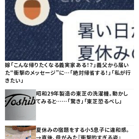
嫁「こんな帰りたくなる義実家ある！？」義父から届い
た“衝撃のメッセージ”に…「絶対帰省する！」「私が行
きたい」
昭和29年製造の東芝の洗濯機。動かし
てみると……「驚き」「東芝恐るべし」
夏休みの宿題をする小5息子に違和感。
→直後、母がみた『衝撃的すぎる姿』