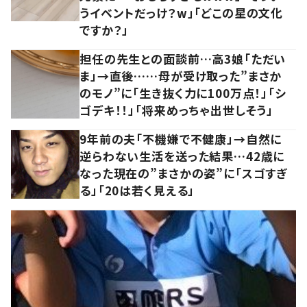
うイベントだっけ？w」「どこの星の文化
ですか？」
担任の先生との面談前…高3娘「ただい
ま」→直後……母が受け取った”まさか
のモノ”に「生き抜く力に100万点！」「シ
ゴデキ！！」「将来めっちゃ出世しそう」
9年前の夫「不機嫌で不健康」→自然に
逆らわない生活を送った結果…42歳に
なった現在の”まさかの姿”に「スゴすぎ
る」「20は若く見える」