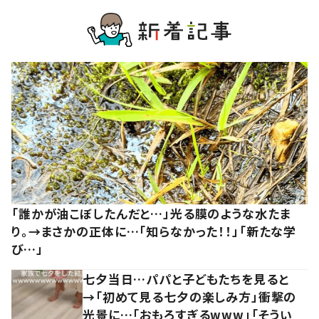
「誰かが油こぼしたんだと…」光る膜のような水たま
り。→まさかの正体に…「知らなかった！！」「新たな学
び…」
七夕当日…パパと子どもたちを見ると
→「初めて見る七夕の楽しみ方」衝撃の
光景に…「おもろすぎるwww」「そうい