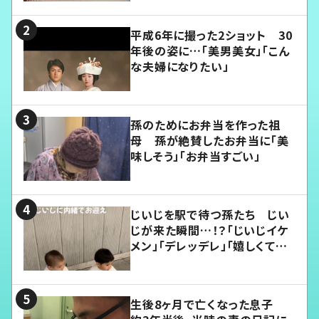
平成6年に撮った2ショット 30
年後の姿に…「美男美女」「こん
な夫婦になりたい」
孫のためにお弁当を作った祖
母 孫が絶賛したお弁当に「美
味しそう」「お弁当すごい」
じいじを駅で待つ孫たち じい
じが来た瞬間…！？「じいじイケ
メン」「デレッデレ」「嬉しくて可
愛くてたまらない」「幸せになれ
る」
生後8ヶ月で亡くなった息子