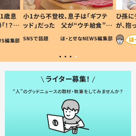
1歳息
小1から不登校、息子は「ギフテ
ひ孫に
「！？」
ッド」だった 父が“ウチ給食”を
が、抱
に「可愛
作り続ける理由とは #令和の親
「涙が
SNSで話題
ほ・とせなNEWS編集部
WS編集部
#令和の子
い」
ライター募集！
“人”のグッドニュースの取材・執筆をしてみませんか？