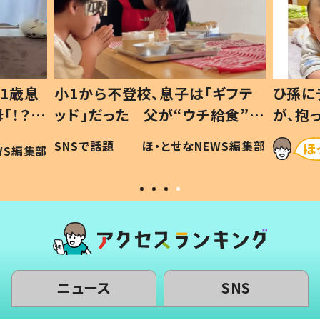
1歳息
小1から不登校、息子は「ギフテ
ひ孫に
「！？」
ッド」だった 父が“ウチ給食”を
が、抱
に「可愛
作り続ける理由とは #令和の親
「涙が
SNSで話題
ほ・とせなNEWS編集部
WS編集部
#令和の子
い」
ニュース
SNS