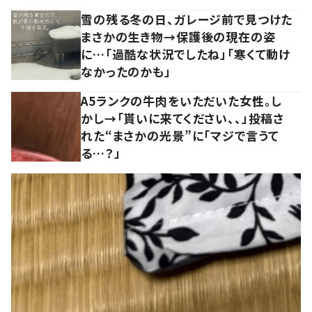
雪の残る冬の日、ガレージ前で見つけた
まさかの生き物→保護後の現在の姿
に…「過酷な状況でしたね」「寒くて動け
なかったのかも」
A5ランクの牛肉をいただいた女性。し
かし→「貰いに来てください、、」投稿さ
れた“まさかの光景”に「マジで言うて
る…？」