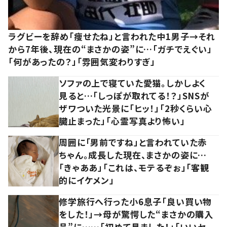
ラグビーを辞め「痩せたね」と言われた中1男子→それ
から7年後、現在の“まさかの姿”に…「ガチでえぐい」
「何があったの？」「雰囲気変わりすぎ」
ソファの上で寝ていた愛猫。しかしよく
見ると…「しっぽが取れてる！？」SNSが
ザワついた光景に「ヒッ！」「2秒くらい心
臓止まった」「心霊写真より怖い」
周囲に「男前ですね」と言われていた赤
ちゃん。成長した現在、まさかの姿に…
「きゃああ」「これは、モテるぞぉ」「客観
的にイケメン」
修学旅行へ行った小6息子「良い買い物
をした！」→母が驚愕した“まさかの購入
品”に……「初めて見ました！」「いいセ