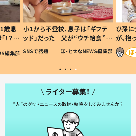
子は「ギフテ
ひ孫にデレデレな80歳じいじ
ウチ給食”を
が、抱っこすると…ひ孫の反応に
 #令和の親
「涙が出ました」「可愛くて仕方な
なNEWS編集部
ほ・とせなNEWS編集部
い」
ライター募集！
“人”のグッドニュースの取材・執筆をしてみませんか？