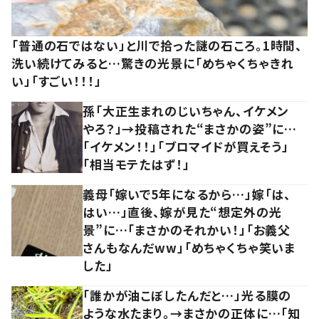
「普通の石ではない」と川で拾った謎の石ころ。1時間、
洗い続けてみると…驚きの光景に「めちゃくちゃきれ
い」「すごい！！！」
孫「大正生まれのじいちゃん、イケメン
やろ？」→投稿された“まさかの姿”に…
「イケメン！！」「ブロマイドが買えそう」
「相当モテたはず！」
義母「嫁いで5年になるから…」嫁「は、
はい…」直後、嫁が見た“想定外の光
景”に…「まさかのそれかい！」「お義父
さんもなんだww」「めちゃくちゃ笑いま
した」
「誰かが油こぼしたんだと…」光る膜の
ような水たまり。→まさかの正体に…「知