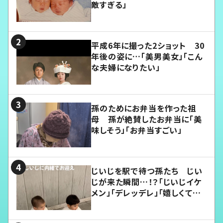
敵すぎる」
平成6年に撮った2ショット 30
年後の姿に…「美男美女」「こん
な夫婦になりたい」
孫のためにお弁当を作った祖
母 孫が絶賛したお弁当に「美
味しそう」「お弁当すごい」
じいじを駅で待つ孫たち じい
じが来た瞬間…！？「じいじイケ
メン」「デレッデレ」「嬉しくて可
愛くてたまらない」「幸せになれ
る」