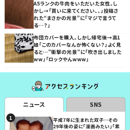
A5ランクの牛肉をいただいた女性。し
かし→「貰いに来てください、、」投稿さ
れた“まさかの光景”に「マジで言うて
る…？」
布団カバーを購入。しかし帰宅後→高1
娘「このカバーなんか怖くない？」よく見
ると…”衝撃の光景”に「吹き出しました
ww」「ロックやんwww」
ニュース
SNS
平成7年に生まれた双子…その
29年後の姿に「漫画みたい」「素