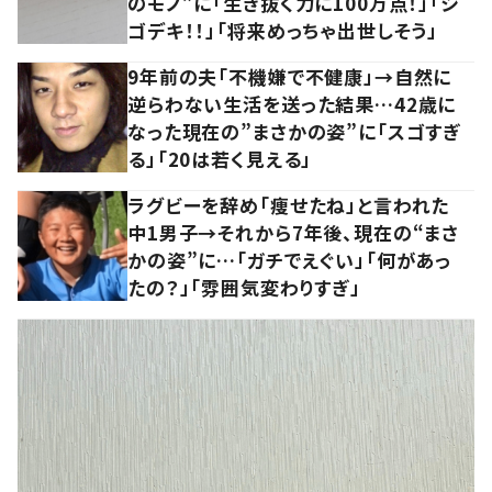
のモノ”に「生き抜く力に100万点！」「シ
ゴデキ！！」「将来めっちゃ出世しそう」
9年前の夫「不機嫌で不健康」→自然に
逆らわない生活を送った結果…42歳に
なった現在の”まさかの姿”に「スゴすぎ
る」「20は若く見える」
ラグビーを辞め「痩せたね」と言われた
中1男子→それから7年後、現在の“まさ
かの姿”に…「ガチでえぐい」「何があっ
たの？」「雰囲気変わりすぎ」