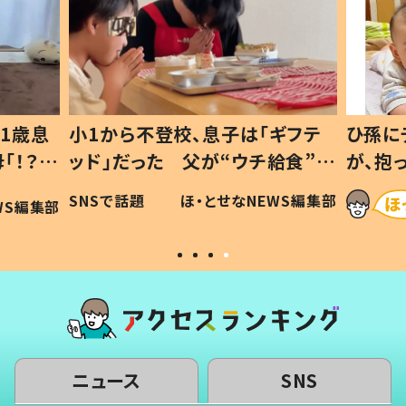
息子は「ギフテ
ひ孫にデレデレな80歳じいじ
が“ウチ給食”を
が、抱っこすると…ひ孫の反応に
は #令和の親
「涙が出ました」「可愛くて仕方な
・とせなNEWS編集部
ほ・とせなNEWS編集
い」
ニュース
SNS