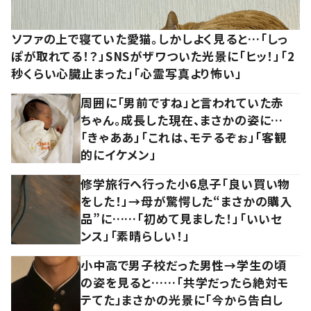
ソファの上で寝ていた愛猫。しかしよく見ると…「しっ
ぽが取れてる！？」SNSがザワついた光景に「ヒッ！」「2
秒くらい心臓止まった」「心霊写真より怖い」
周囲に「男前ですね」と言われていた赤
ちゃん。成長した現在、まさかの姿に…
「きゃああ」「これは、モテるぞぉ」「客観
的にイケメン」
修学旅行へ行った小6息子「良い買い物
をした！」→母が驚愕した“まさかの購入
品”に……「初めて見ました！」「いいセ
ンス」「素晴らしい！」
小中高で男子校だった男性→学生の頃
の姿を見ると……「共学だったら絶対モ
テてた」まさかの光景に「今から告白し