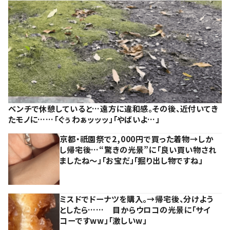
ベンチで休憩していると…遠方に違和感。その後、近付いてき
たモノに……「ぐぅわぁッッッ」「やばいよ…」
京都・祇園祭で2,000円で買った着物→しか
し帰宅後…“驚きの光景”に「良い買い物され
ましたね～」「お宝だ」「掘り出し物ですね」
ミスドでドーナツを購入。→帰宅後、分けよう
としたら…… 目からウロコの光景に「サイ
コーですww」「激しいw」