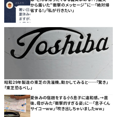
から届いた“衝撃のメッセージ”に…「絶対帰
省する！」「私が行きたい」
昭和29年製造の東芝の洗濯機。動かしてみると……「驚き」
「東芝恐るべし」
夏休みの宿題をする小5息子に違和感。→直
後、母がみた『衝撃的すぎる姿』に…「息子くん
サイコーww」「吹き出しちゃいましたww」