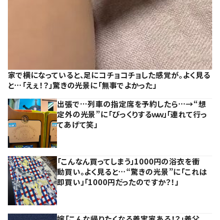
家で横になっていると、足にコチョコチョした感覚が。よく見る
と…「えぇ！？」驚きの光景に「無事でよかった」
出張で…列車の指定席を予約したら…→“想
定外の光景”に「びっくりするｗｗ」「連れて行っ
てあげて笑」
「こんなん買ってしまう」1000円の浴衣を衝
動買い。よく見ると…“驚きの光景”に「これは
即買い」「1000円だったのですか？！」
嫁「こんな帰りたくなる義実家ある！？」義父