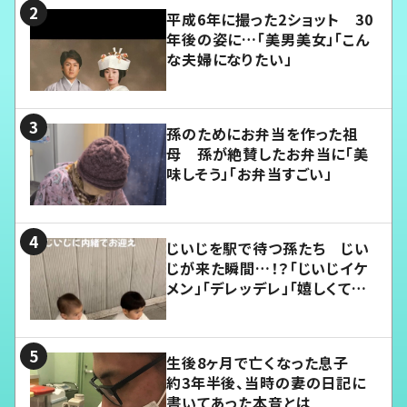
平成6年に撮った2ショット 30
年後の姿に…「美男美女」「こん
な夫婦になりたい」
孫のためにお弁当を作った祖
母 孫が絶賛したお弁当に「美
味しそう」「お弁当すごい」
じいじを駅で待つ孫たち じい
じが来た瞬間…！？「じいじイケ
メン」「デレッデレ」「嬉しくて可
愛くてたまらない」「幸せになれ
る」
生後8ヶ月で亡くなった息子
約3年半後、当時の妻の日記に
書いてあった本音とは