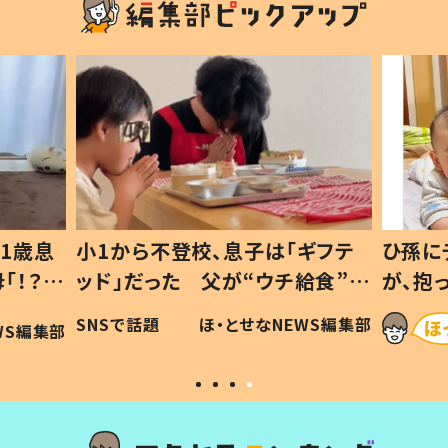
ギフテ
ひ孫にデレデレな80歳じいじ
給食”を
が、抱っこすると…ひ孫の反応に
和の親
「涙が出ました」「可愛くて仕方な
WS編集部
ほ・とせなNEWS編集部
い」