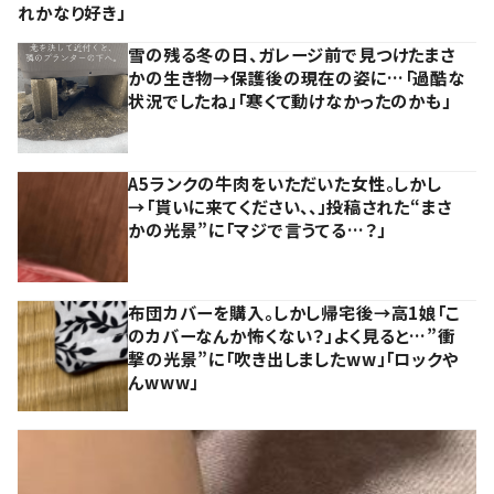
れかなり好き」
雪の残る冬の日、ガレージ前で見つけたまさ
かの生き物→保護後の現在の姿に…「過酷な
状況でしたね」「寒くて動けなかったのかも」
A5ランクの牛肉をいただいた女性。しかし
→「貰いに来てください、、」投稿された“まさ
かの光景”に「マジで言うてる…？」
布団カバーを購入。しかし帰宅後→高1娘「こ
のカバーなんか怖くない？」よく見ると…”衝
撃の光景”に「吹き出しましたww」「ロックや
んwww」