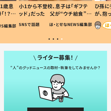
ギフテ
ひ孫にデレデレな80歳じいじ
給食”を
が、抱っこすると…ひ孫の反応に
和の親
「涙が出ました」「可愛くて仕方な
WS編集部
ほ・とせなNEWS編集部
い」
ライター募集！
“人”のグッドニュースの取材・執筆をしてみませんか？