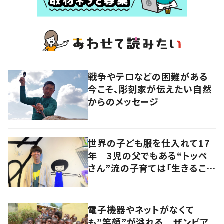
戦争やテロなどの困難がある
今こそ、彫刻家が伝えたい自然
からのメッセージ
世界の子ども服を仕入れて17
年 3児の父でもある“トッペ
さん”流の子育ては「生きること
を楽しむ」を大切に
電子機器やネットがなくて
も”笑顔”が溢れる ザンビア