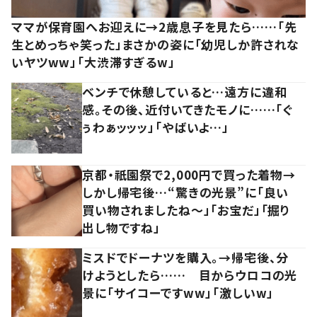
ママが保育園へお迎えに→2歳息子を見たら……「先
生とめっちゃ笑った」まさかの姿に「幼児しか許されな
いヤツww」「大渋滞すぎるw」
ベンチで休憩していると…遠方に違和
感。その後、近付いてきたモノに……「ぐ
ぅわぁッッッ」「やばいよ…」
京都・祇園祭で2,000円で買った着物→
しかし帰宅後…“驚きの光景”に「良い
買い物されましたね～」「お宝だ」「掘り
出し物ですね」
ミスドでドーナツを購入。→帰宅後、分
けようとしたら…… 目からウロコの光
景に「サイコーですww」「激しいw」