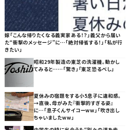
嫁「こんな帰りたくなる義実家ある！？」義父から届い
た“衝撃のメッセージ”に…「絶対帰省する！」「私が行
きたい」
昭和29年製造の東芝の洗濯機。動かし
てみると……「驚き」「東芝恐るべし」
夏休みの宿題をする小5息子に違和感。
→直後、母がみた『衝撃的すぎる姿』
に…「息子くんサイコーww」「吹き出し
ちゃいましたww」
中学生の時に出会うも“別々の道を歩