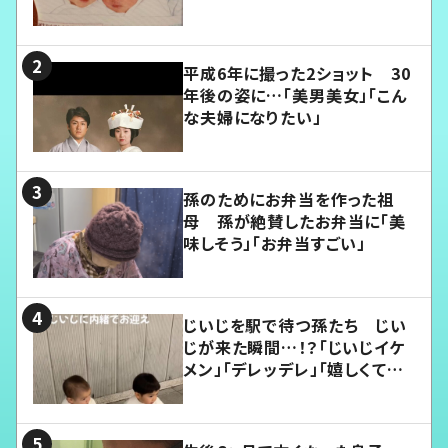
平成6年に撮った2ショット 30
年後の姿に…「美男美女」「こん
な夫婦になりたい」
孫のためにお弁当を作った祖
母 孫が絶賛したお弁当に「美
味しそう」「お弁当すごい」
じいじを駅で待つ孫たち じい
じが来た瞬間…！？「じいじイケ
メン」「デレッデレ」「嬉しくて可
愛くてたまらない」「幸せになれ
る」