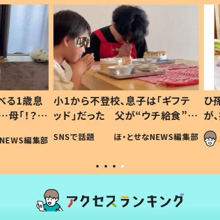
1歳息
小1から不登校、息子は「ギフテ
ひ孫に
「！？」
ッド」だった 父が“ウチ給食”を
が、抱
に「可愛
作り続ける理由とは #令和の親
「涙が
SNSで話題
ほ・とせなNEWS編集部
WS編集部
#令和の子
い」