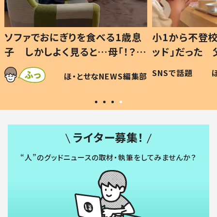
1歳息
小1から不登校、息子は「ギフテ
ひ孫に
「！？」
ッド」だった 父が“ウチ給食”を
が、抱
に「可愛
作り続ける理由とは #令和の親
「涙が
SNSで話題
ほ・とせなNEWS編集部
WS編集部
#令和の子
い」
ライター募集！
“人”のグッドニュースの取材・執筆をしてみませんか？