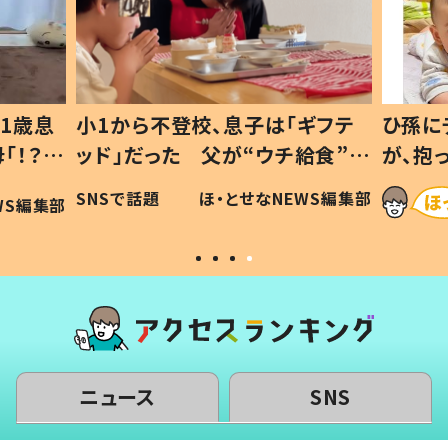
1歳息
小1から不登校、息子は「ギフテ
ひ孫に
「！？」
ッド」だった 父が“ウチ給食”を
が、抱
に「可愛
作り続ける理由とは #令和の親
「涙が
SNSで話題
ほ・とせなNEWS編集部
WS編集部
#令和の子
い」
ニュース
SNS