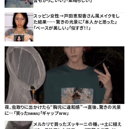
昔もかっこいい」「素晴らしい」
スッピン女性→戸田恵梨香さん風メイクをし
た結果……驚きの光景に「本人かと思った」
「ベースが美しい」「似すぎ！！」
夜、虫取りに出かけたら“胸元に違和感”→直後、驚きの光景
に…「笑ったｗｗｗ」「ギャップww」
メルカリで買ったズッキーニの種。→土に植え