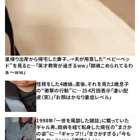
里帰り出産から帰宅した妻子。→夫が用意した“ベビーベッ
ド”を見ると…「英才教育が過ぎるww」「闘魂こめられてるわ
ぁ～ww」
怪我をした4歳娘。直後、それを見た2歳息子
の“衝撃の行動”に…254万回表示「凄い配
慮（笑）」「お顔はかなり重症レベル」
1998年『一世を風靡した雑誌』に載っていた
ギャル男。闘病を経て転身した現在の”まさか
の姿”に…「ギャップ！！」「まさかすぎる」「今も