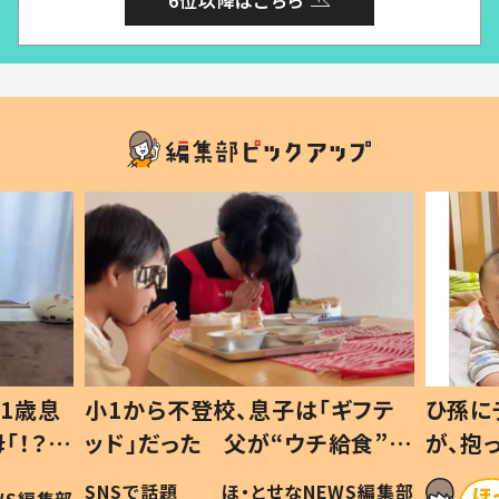
1歳息
小1から不登校、息子は「ギフテ
ひ孫に
「！？」
ッド」だった 父が“ウチ給食”を
が、抱
に「可愛
作り続ける理由とは #令和の親
「涙が
SNSで話題
ほ・とせなNEWS編集部
WS編集部