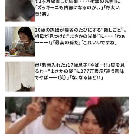
て3ヶ月放置した結果……『衝撃の光景』に
「ズッキーニも凶器になるのか、、」「野太い
音！笑」
20歳の孫娘が帰省のたびにする“隠しごと”。
祖母が見つけた“まさかの光景”に……「わぁ
ーーー！」「最高の孫だ」「これいいですね」
母「刺青入れた」17歳息子「やばー！！」脚を見
ると…“まさかの姿”に277万表示「違う意味
でやばーー（笑）」「な、なるほど！！」