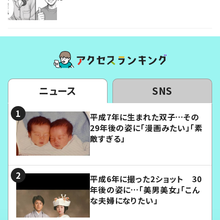
ニュース
SNS
平成7年に生まれた双子…その
29年後の姿に「漫画みたい」「素
敵すぎる」
平成6年に撮った2ショット 30
年後の姿に…「美男美女」「こん
な夫婦になりたい」