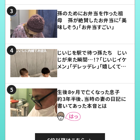
孫のためにお弁当を作った祖
母 孫が絶賛したお弁当に「美
味しそう」「お弁当すごい」
じいじを駅で待つ孫たち じい
じが来た瞬間…！？「じいじイケ
メン」「デレッデレ」「嬉しくて可
愛くてたまらない」「幸せになれ
る」
生後8ヶ月で亡くなった息子
約3年半後、当時の妻の日記に
書いてあった本音とは
6位以降はこちら