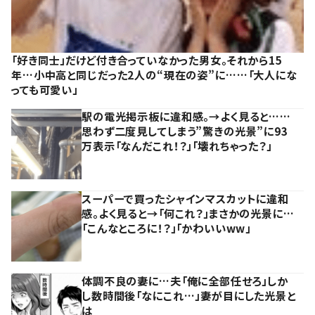
「好き同士」だけど付き合っていなかった男女。それから15
年…小中高と同じだった2人の“現在の姿”に……「大人にな
っても可愛い」
駅の電光掲示板に違和感。→よく見ると……
思わず二度見してしまう”驚きの光景”に93
万表示「なんだこれ！？」「壊れちゃった？」
スーパーで買ったシャインマスカットに違和
感。よく見ると→「何これ？」まさかの光景に…
「こんなところに！？」「かわいいww」
体調不良の妻に…夫「俺に全部任せろ」しか
し数時間後「なにこれ…」妻が目にした光景と
は