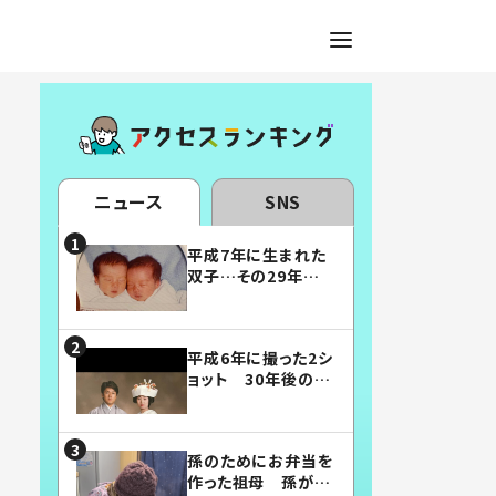
ニュース
SNS
平成7年に生まれた
双子…その29年後
の姿に「漫画みたい」
「素敵すぎる」
平成6年に撮った2シ
ョット 30年後の姿
に…「美男美女」「こ
んな夫婦になりた
い」
孫のためにお弁当を
作った祖母 孫が絶