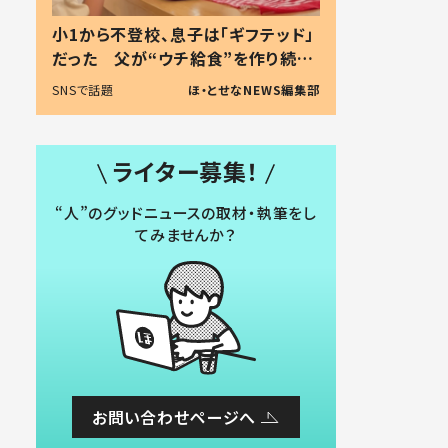
小1から不登校、息子は「ギフテッド」
だった 父が“ウチ給食”を作り続け
る理由とは #令和の親 #令和の子
SNSで話題
ほ・とせなNEWS編集部
ライター募集！
“人”のグッドニュースの取材・執筆をし
てみませんか？
お問い合わせページへ