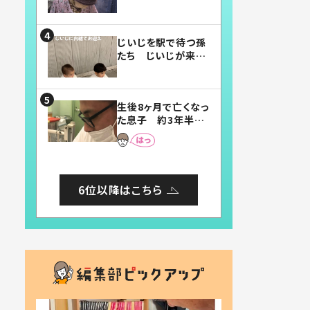
賛したお弁当に「美
味しそう」「お弁当す
ごい」
じいじを駅で待つ孫
たち じいじが来た
瞬間…！？「じいじイ
ケメン」「デレッデレ」
「嬉しくて可愛くてた
生後8ヶ月で亡くなっ
まらない」「幸せにな
た息子 約3年半
れる」
後、当時の妻の日記
に書いてあった本音
とは
6位以降はこちら