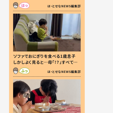
た本音とは
ほ・とせなNEWS編集部
ソファでおにぎりを食べる1歳息子
しかしよく見ると…母「！？」すべてを
察した母の投稿に「可愛いから許
ほ・とせなNEWS編集部
す！」「現行犯〜」