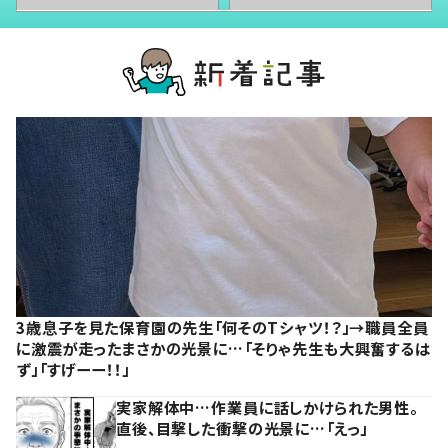
3歳息子を見た保育園の先生「何そのTシャツ！？」→職員全員
に激震が走ったまさかの光景に…「そりゃ先生も大興奮するは
ず」「すげーー！！」
実家解体中…作業員に話しかけられた男性。
直後、目撃した衝撃の光景に…「えっ」