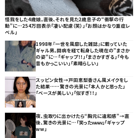
怪我をした4歳娘。直後、それを見た2歳息子の“衝撃の行
動”に…254万回表示「凄い配慮（笑）」「お顔はかなり重症レ
ベル」
1998年『一世を風靡した雑誌』に載っていた
ギャル男。闘病を経て転身した現在の”まさか
の姿”に…「ギャップ！！」「まさかすぎる」「今も
昔もかっこいい」「素晴らしい」
スッピン女性→戸田恵梨香さん風メイクをし
た結果……驚きの光景に「本人かと思った」
「ベースが美しい」「似すぎ！！」
夜、虫取りに出かけたら“胸元に違和感”→直
後、驚きの光景に…「笑ったｗｗｗ」「ギャップ
ww」