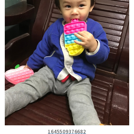
1645509376682