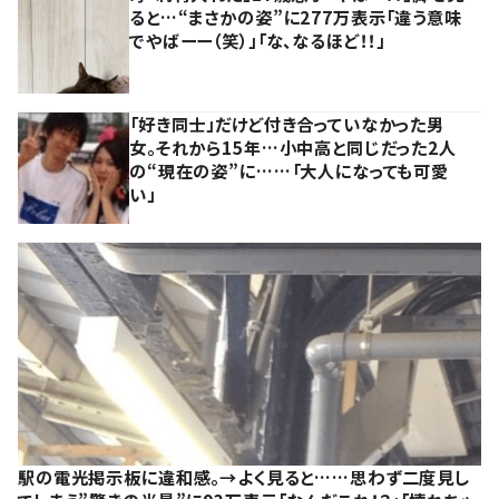
ると…“まさかの姿”に277万表示「違う意味
でやばーー（笑）」「な、なるほど！！」
「好き同士」だけど付き合っていなかった男
女。それから15年…小中高と同じだった2人
の“現在の姿”に……「大人になっても可愛
い」
駅の電光掲示板に違和感。→よく見ると……思わず二度見し