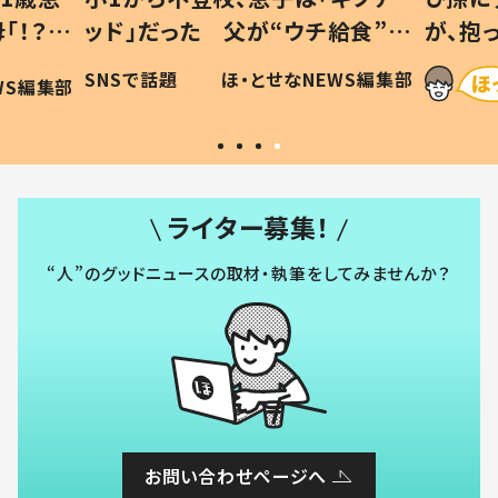
給食”を
が、抱っこすると…ひ孫の反応に
令和の親
「涙が出ました」「可愛くて仕方な
EWS編集部
ほ・とせなNEWS編集部
い」
ライター募集！
“人”のグッドニュースの取材・執筆をしてみませんか？
お問い合わせページへ