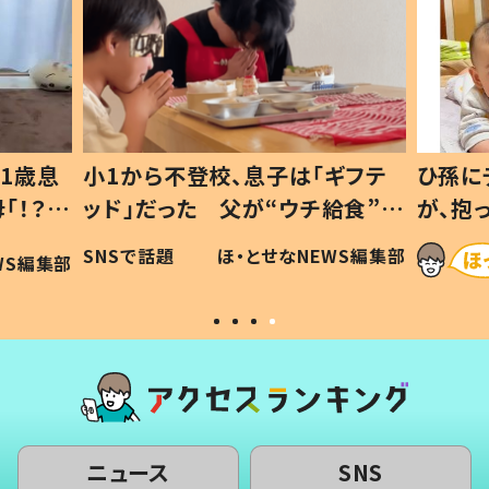
息子は「ギフテ
ひ孫にデレデレな80歳じいじ
が“ウチ給食”を
が、抱っこすると…ひ孫の反応に
は #令和の親
「涙が出ました」「可愛くて仕方な
・とせなNEWS編集部
ほ・とせなNEWS編集
い」
ニュース
SNS