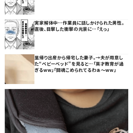
実家解体中…作業員に話しかけられた男性。
直後、目撃した衝撃の光景に…「えっ」
里帰り出産から帰宅した妻子。→夫が用意し
た“ベビーベッド”を見ると…「英才教育が過
ぎるww」「闘魂こめられてるわぁ～ww」