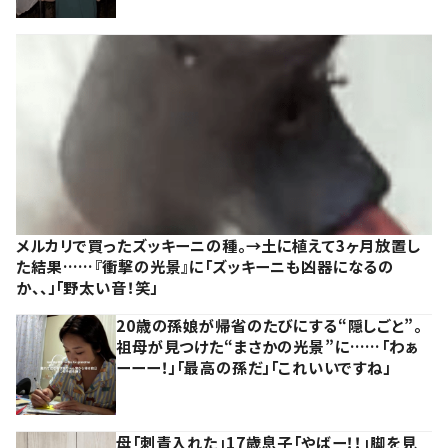
メルカリで買ったズッキーニの種。→土に植えて3ヶ月放置し
た結果……『衝撃の光景』に「ズッキーニも凶器になるの
か、、」「野太い音！笑」
20歳の孫娘が帰省のたびにする“隠しごと”。
祖母が見つけた“まさかの光景”に……「わぁ
ーーー！」「最高の孫だ」「これいいですね」
母「刺青入れた」17歳息子「やばー！！」脚を見