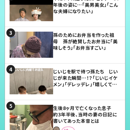
年後の姿に…「美男美女」「こん
な夫婦になりたい」
孫のためにお弁当を作った祖
母 孫が絶賛したお弁当に「美
味しそう」「お弁当すごい」
じいじを駅で待つ孫たち じい
じが来た瞬間…！？「じいじイケ
メン」「デレッデレ」「嬉しくて可
愛くてたまらない」「幸せになれ
る」
生後8ヶ月で亡くなった息子
約3年半後、当時の妻の日記に
書いてあった本音とは