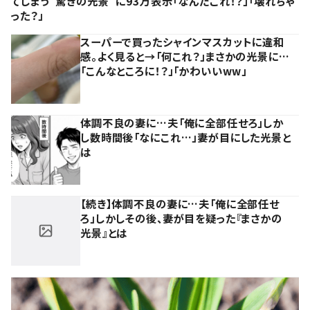
てしまう”驚きの光景”に93万表示「なんだこれ！？」「壊れちゃ
った？」
スーパーで買ったシャインマスカットに違和
感。よく見ると→「何これ？」まさかの光景に…
「こんなところに！？」「かわいいww」
体調不良の妻に…夫「俺に全部任せろ」しか
し数時間後「なにこれ…」妻が目にした光景と
は
【続き】体調不良の妻に…夫「俺に全部任せ
ろ」しかしその後、妻が目を疑った『まさかの
光景』とは