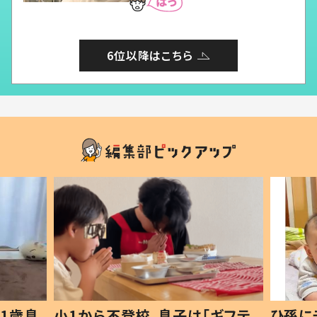
6位以降はこちら
「ギフテ
ひ孫にデレデレな80歳じいじ