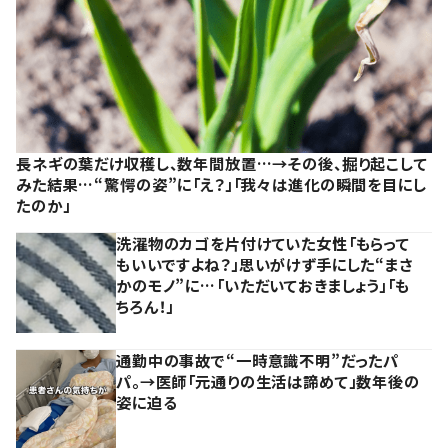
長ネギの葉だけ収穫し、数年間放置…→その後、掘り起こして
みた結果…“驚愕の姿”に「え？」「我々は進化の瞬間を目にし
たのか」
洗濯物のカゴを片付けていた女性「もらって
もいいですよね？」思いがけず手にした“まさ
かのモノ”に…「いただいておきましょう」「も
ちろん！」
通勤中の事故で“一時意識不明”だったパ
パ。→医師「元通りの生活は諦めて」数年後の
姿に迫る