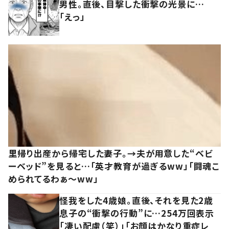
男性。直後、目撃した衝撃の光景に…
「えっ」
里帰り出産から帰宅した妻子。→夫が用意した“ベビ
ーベッド”を見ると…「英才教育が過ぎるww」「闘魂こ
められてるわぁ～ww」
怪我をした4歳娘。直後、それを見た2歳
息子の“衝撃の行動”に…254万回表示
「凄い配慮（笑）」「お顔はかなり重症レ