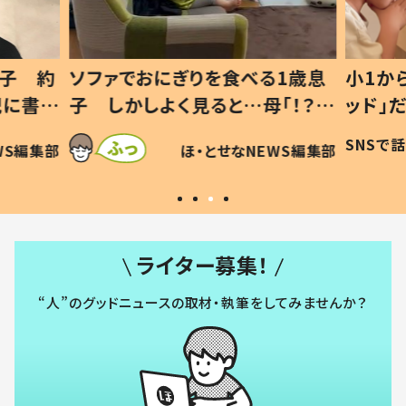
1歳息
小1から不登校、息子は「ギフテ
ひ孫に
「！？」
ッド」だった 父が“ウチ給食”を
が、抱
に「可愛
作り続ける理由とは #令和の親
「涙が
SNSで話題
ほ・とせなNEWS編集部
WS編集部
#令和の子
い」
ライター募集！
“人”のグッドニュースの取材・執筆をしてみませんか？