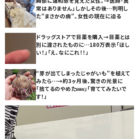
胸部に違和感を覚えた女性。→医師「異
常はありません」しかしその後…判明し
た”まさかの病”。女性の現在に迫る
ドラッグストアで目薬を購入→目薬とは
別に渡されたものに…180万表示「ほし
い！」「え、なにこれ！！」
“芽が出てしまったじゃがいも”を植えて
みたら…→約3ヶ月後、驚きの光景に
「捨てるのやめたｗｗ」「育ててみたいで
す！」