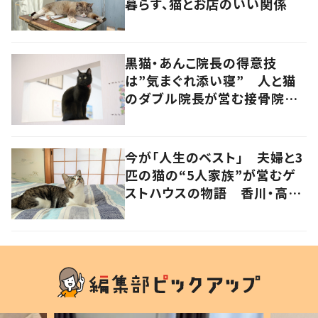
暮らす、猫とお店のいい関係
黒猫・あんこ院長の得意技
は”気まぐれ添い寝” 人と猫
のダブル院長が営む接骨院
香川・高松市
今が「人生のベスト」 夫婦と3
匹の猫の“5人家族”が営むゲ
ストハウスの物語 香川・高松
市