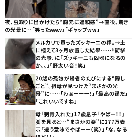
夜、虫取りに出かけたら“胸元に違和感”→直後、驚き
の光景に…「笑ったｗｗｗ」「ギャップww」
メルカリで買ったズッキーニの種。→土
に植えて3ヶ月放置した結果……『衝撃
の光景』に「ズッキーニも凶器になるの
か、、」「野太い音！笑」
20歳の孫娘が帰省のたびにする“隠し
ごと”。祖母が見つけた“まさかの光
景”に……「わぁーーー！」「最高の孫だ」
「これいいですね」
母「刺青入れた」17歳息子「やばー！！」
脚を見ると…“まさかの姿”に277万表
示「違う意味でやばーー（笑）」「な、なる
ほど！！」