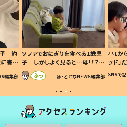
1歳息
小1から不登校、息子は「ギフテ
ひ孫に
「！？」
ッド」だった 父が“ウチ給食”を
が、抱
に「可愛
作り続ける理由とは #令和の親
「涙が
SNSで話題
ほ・とせなNEWS編集部
WS編集部
#令和の子
い」