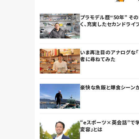
プラモデル歴“50年” 
く、充実したセカンドライ
いま再注目のアナログな「
者に尋ねてみた
豪快な魚飯と爆食シーンが大
“eスポーツ×英会話”で
変容」とは