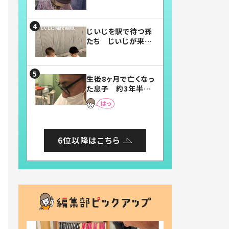
賛したお弁当に「美
味しそう」「お弁当す
ごい」
じいじを駅で待つ孫
たち じいじが来た
瞬間…！？「じいじイ
ケメン」「デレッデレ」
「嬉しくて可愛くてた
生後8ヶ月で亡くなっ
まらない」「幸せにな
た息子 約3年半
れる」
後、当時の妻の日記
に書いてあった本音
とは
6位以降はこちら