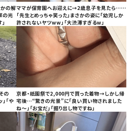
さかの解
ママが保育園へお迎えに→2歳息子を見たら……
撃の光
「先生とめっちゃ笑った」まさかの姿に「幼児しか
す」
許されないヤツww」「大渋滞すぎるw」
その
京都・祇園祭で2,000円で買った着物→しかし帰
ッ」「や
宅後…“驚きの光景”に「良い買い物されました
ね～」「お宝だ」「掘り出し物ですね」