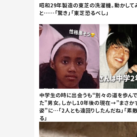
昭和29年製造の東芝の洗濯機。動かして
と……「驚き」「東芝恐るべし」
中学生の時に出会うも“別々の道を歩ん
た”男女。しかし10年後の現在→”まさか
姿”に…「2人とも遠回りしたんだね」「素
る」