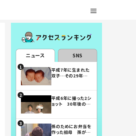
ニュース
SNS
平成7年に生まれた
双子…その29年後
の姿に「漫画みたい」
「素敵すぎる」
平成6年に撮った2シ
ョット 30年後の姿
に…「美男美女」「こ
んな夫婦になりた
い」
孫のためにお弁当を
作った祖母 孫が絶