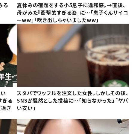
みる
夏休みの宿題をする小5息子に違和感。→直後、
母がみた『衝撃的すぎる姿』に…「息子くんサイコ
ーww」「吹き出しちゃいましたww」
でい
スタバでワッフルを注文した女性。しかしその後、
すぎる
SNSが騒然とした投稿に…「知らなかった」「ヤバ
敵過ぎ
い安い」