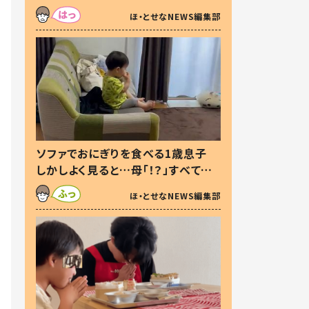
た本音とは
ほ・とせなNEWS編集部
ソファでおにぎりを食べる1歳息子
しかしよく見ると…母「！？」すべてを
察した母の投稿に「可愛いから許
ほ・とせなNEWS編集部
す！」「現行犯〜」