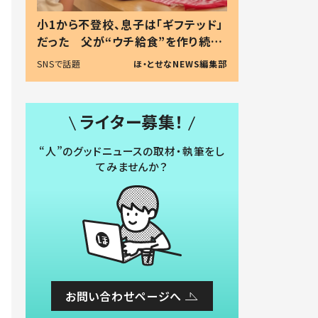
小1から不登校、息子は「ギフテッド」
だった 父が“ウチ給食”を作り続け
る理由とは #令和の親 #令和の子
SNSで話題
ほ・とせなNEWS編集部
ライター募集！
“人”のグッドニュースの取材・執筆をし
てみませんか？
お問い合わせページへ