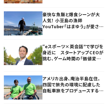
尋ねてみた
豪快な魚飯と爆食シーンが大
人気！ 小豆島の漁師
YouTuber「はまゆう」が愛され
るワケ
“eスポーツ×英会話”で学びを
身近に スタートアップCEOが
挑む、ゲーム時間の「価値変容」
とは
アメリカ出身、庵治半島在住。
四国で旅先の環境に配慮した
自転車旅をプロデュースする
「おもてなし」の心