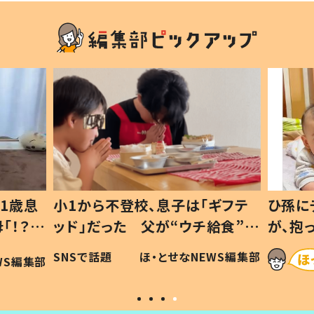
1歳息
小1から不登校、息子は「ギフテ
ひ孫に
「！？」
ッド」だった 父が“ウチ給食”を
が、抱
に「可愛
作り続ける理由とは #令和の親
「涙が
SNSで話題
ほ・とせなNEWS編集部
WS編集部
#令和の子
い」