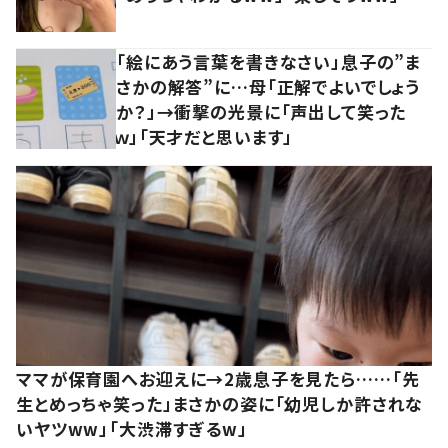
「絵にあう言葉を書きなさい」息子の”ま
さかの解答”に…母「正解でよいでしょう
か？」→衝撃の光景に「声出して笑った
ｗ」「天才だと思います」
ママが保育園へお迎えに→2歳息子を見たら……「先
生とめっちゃ笑った」まさかの姿に「幼児しか許されな
いヤツww」「大渋滞すぎるw」