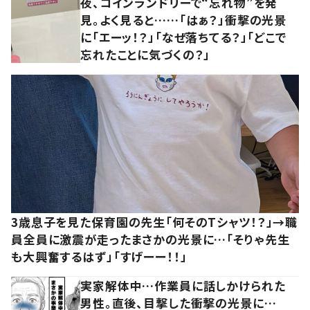
夜、コインランドリーで“忘れ物”を発
見。よく見ると……「はぁ？」衝撃の光景
に「エーッ！？」「なぜ落ちてる？」「どこで
忘れたことに気づくの？」
3歳息子を見た保育園の先生「何そのTシャツ！？」→職
員全員に激震が走ったまさかの光景に…「そりゃ先生
も大興奮するはず」「すげーー！！」
実家解体中…作業員に話しかけられた
男性。直後、目撃した衝撃の光景に…