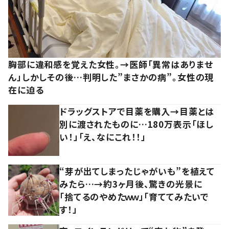
胸部に違和感を覚えた女性。→医師「異常はありませ
ん」しかしその後…判明した”まさかの病”。女性の現
在に迫る
ドラッグストアで目薬を購入→目薬とは
別に渡されたものに…180万表示「ほし
い！」「え、なにこれ！！」
“芽が出てしまったじゃがいも”を植えて
みたら…→約3ヶ月後、驚きの光景に
「捨てるのやめたｗｗ」「育ててみたいで
す！」