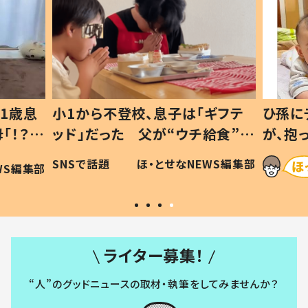
1歳息
小1から不登校、息子は「ギフテ
ひ孫に
「！？」
ッド」だった 父が“ウチ給食”を
が、抱
に「可愛
作り続ける理由とは #令和の親
「涙が
SNSで話題
ほ・とせなNEWS編集部
WS編集部
#令和の子
い」
ライター募集！
“人”のグッドニュースの取材・執筆をしてみませんか？