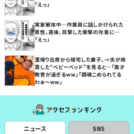
「えっ」
実家解体中…作業員に話しかけられた
男性。直後、目撃した衝撃の光景に…
「えっ」
里帰り出産から帰宅した妻子。→夫が用
意した“ベビーベッド”を見ると…「英才
教育が過ぎるww」「闘魂こめられてる
わぁ～ww」
ニュース
SNS