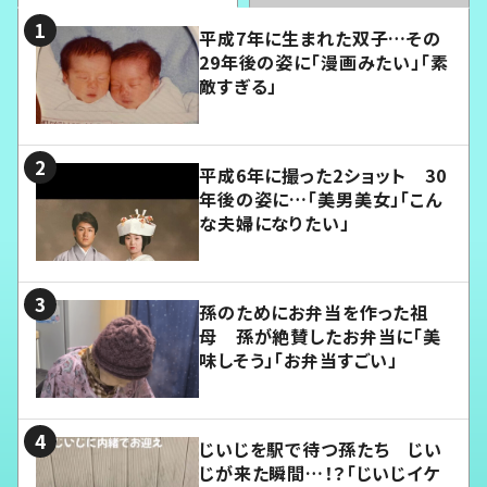
平成7年に生まれた双子…その
29年後の姿に「漫画みたい」「素
敵すぎる」
平成6年に撮った2ショット 30
年後の姿に…「美男美女」「こん
な夫婦になりたい」
孫のためにお弁当を作った祖
母 孫が絶賛したお弁当に「美
味しそう」「お弁当すごい」
じいじを駅で待つ孫たち じい
じが来た瞬間…！？「じいじイケ