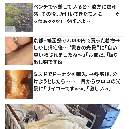
ベンチで休憩していると…遠方に違和
感。その後、近付いてきたモノに……「ぐ
ぅわぁッッッ」「やばいよ…」
京都・祇園祭で2,000円で買った着物→
しかし帰宅後…“驚きの光景”に「良い
買い物されましたね～」「お宝だ」「掘り
出し物ですね」
ミスドでドーナツを購入。→帰宅後、分
けようとしたら…… 目からウロコの光
景に「サイコーですww」「激しいw」