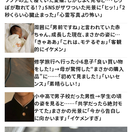
ぽが取れてる！？」SNSがザワついた光景に「ヒッ！」「2
秒くらい心臓止まった」「心霊写真より怖い」
周囲に「男前ですね」と言われていた赤
ちゃん。成長した現在、まさかの姿に…
「きゃああ」「これは、モテるぞぉ」「客観
的にイケメン」
修学旅行へ行った小6息子「良い買い物
をした！」→母が驚愕した“まさかの購入
品”に……「初めて見ました！」「いいセ
ンス」「素晴らしい！」
小中高で男子校だった男性→学生の頃
の姿を見ると……「共学だったら絶対モ
テてた」まさかの光景に「今から告白し
に向かいます」「イケメンすぎ」