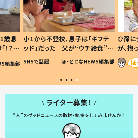
1歳息
小1から不登校、息子は「ギフテ
ひ孫に
「！？」
ッド」だった 父が“ウチ給食”を
が、抱
に「可愛
作り続ける理由とは #令和の親
「涙が
SNSで話題
ほ・とせなNEWS編集部
WS編集部
#令和の子
い」
ライター募集！
“人”のグッドニュースの取材・執筆をしてみませんか？