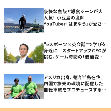
豪快な魚飯と爆食シーンが大
人気！ 小豆島の漁師
YouTuber「はまゆう」が愛され
るワケ
“eスポーツ×英会話”で学びを
身近に スタートアップCEOが
挑む、ゲーム時間の「価値変容」
とは
アメリカ出身、庵治半島在住。
四国で旅先の環境に配慮した
自転車旅をプロデュースする
「おもてなし」の心