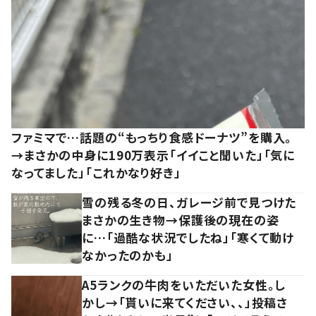
ファミマで…話題の“もっちり食感ドーナツ”を購入。
→まさかの中身に190万表示「イイこと聞いた」「気に
なってました」「これかなり好き」
雪の残る冬の日、ガレージ前で見つけた
まさかの生き物→保護後の現在の姿
に…「過酷な状況でしたね」「寒くて動け
なかったのかも」
A5ランクの牛肉をいただいた女性。し
かし→「貰いに来てください、、」投稿さ