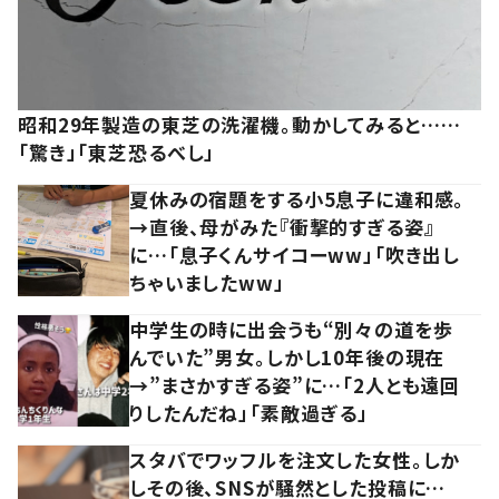
昭和29年製造の東芝の洗濯機。動かしてみると……
「驚き」「東芝恐るべし」
夏休みの宿題をする小5息子に違和感。
→直後、母がみた『衝撃的すぎる姿』
に…「息子くんサイコーww」「吹き出し
ちゃいましたww」
中学生の時に出会うも“別々の道を歩
んでいた”男女。しかし10年後の現在
→”まさかすぎる姿”に…「2人とも遠回
りしたんだね」「素敵過ぎる」
スタバでワッフルを注文した女性。しか
しその後、SNSが騒然とした投稿に…