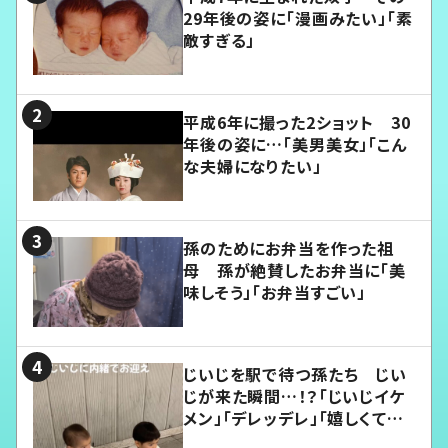
29年後の姿に「漫画みたい」「素
敵すぎる」
平成6年に撮った2ショット 30
年後の姿に…「美男美女」「こん
な夫婦になりたい」
孫のためにお弁当を作った祖
母 孫が絶賛したお弁当に「美
味しそう」「お弁当すごい」
じいじを駅で待つ孫たち じい
じが来た瞬間…！？「じいじイケ
メン」「デレッデレ」「嬉しくて可
愛くてたまらない」「幸せになれ