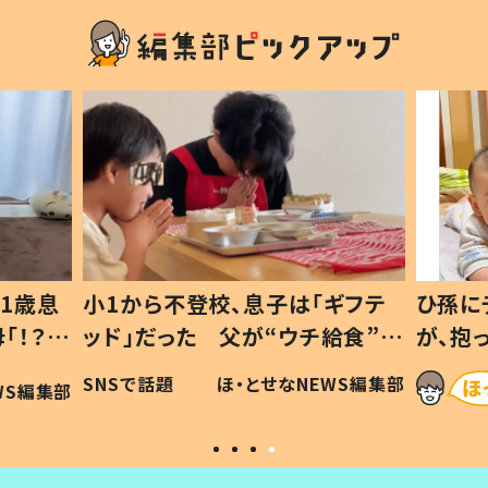
1歳息
小1から不登校、息子は「ギフテ
ひ孫に
「！？」
ッド」だった 父が“ウチ給食”を
が、抱
に「可愛
作り続ける理由とは #令和の親
「涙が
SNSで話題
ほ・とせなNEWS編集部
WS編集部
#令和の子
い」