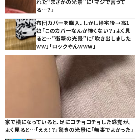
れた“まさかの光景”に「マジで言うて
る…？」
布団カバーを購入。しかし帰宅後→高1
娘「このカバーなんか怖くない？」よく見
ると…”衝撃の光景”に「吹き出しました
ww」「ロックやんwww」
家で横になっていると、足にコチョコチョした感覚が。
よく見ると…「えぇ！？」驚きの光景に「無事でよかった」