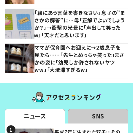
「絵にあう言葉を書きなさい」息子の”ま
さかの解答”に…母「正解でよいでしょう
か？」→衝撃の光景に「声出して笑った
ｗ」「天才だと思います」
ママが保育園へお迎えに→2歳息子を
見たら……「先生とめっちゃ笑った」まさ
かの姿に「幼児しか許されないヤツ
ww」「大渋滞すぎるw」
ニュース
SNS
平成7年に生まれた双子…その