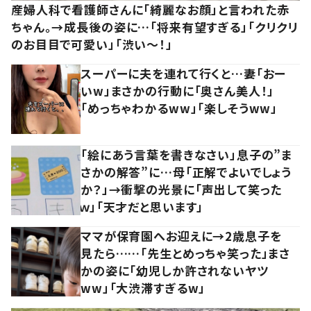
産婦人科で看護師さんに「綺麗なお顔」と言われた赤
ちゃん。→成長後の姿に…「将来有望すぎる」「クリクリ
のお目目で可愛い」「渋い～！」
スーパーに夫を連れて行くと…妻「おー
いw」まさかの行動に「奥さん美人！」
「めっちゃわかるww」「楽しそうww」
「絵にあう言葉を書きなさい」息子の”ま
さかの解答”に…母「正解でよいでしょう
か？」→衝撃の光景に「声出して笑った
ｗ」「天才だと思います」
ママが保育園へお迎えに→2歳息子を
見たら……「先生とめっちゃ笑った」まさ
かの姿に「幼児しか許されないヤツ
ww」「大渋滞すぎるw」