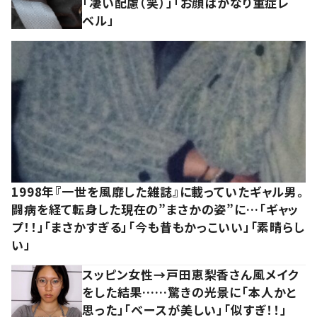
「凄い配慮（笑）」「お顔はかなり重症レ
ベル」
1998年『一世を風靡した雑誌』に載っていたギャル男。
闘病を経て転身した現在の”まさかの姿”に…「ギャッ
プ！！」「まさかすぎる」「今も昔もかっこいい」「素晴らし
い」
スッピン女性→戸田恵梨香さん風メイク
をした結果……驚きの光景に「本人かと
思った」「ベースが美しい」「似すぎ！！」