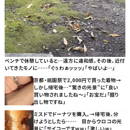
ベンチで休憩していると…遠方に違和感。その後、近付
いてきたモノに……「ぐぅわぁッッッ」「やばいよ…」
京都・祇園祭で2,000円で買った着物→
しかし帰宅後…“驚きの光景”に「良い
買い物されましたね～」「お宝だ」「掘り
出し物ですね」
ミスドでドーナツを購入。→帰宅後、分
けようとしたら…… 目からウロコの光
景に「サイコーですww」「激しいw」