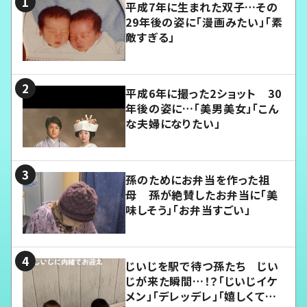
平成7年に生まれた双子…その
29年後の姿に「漫画みたい」「素
敵すぎる」
平成6年に撮った2ショット 30
年後の姿に…「美男美女」「こん
な夫婦になりたい」
孫のためにお弁当を作った祖
母 孫が絶賛したお弁当に「美
味しそう」「お弁当すごい」
じいじを駅で待つ孫たち じい
じが来た瞬間…！？「じいじイケ
メン」「デレッデレ」「嬉しくて可