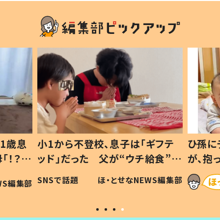
1歳息
小1から不登校、息子は「ギフテ
ひ孫に
「！？」
ッド」だった 父が“ウチ給食”を
が、抱
に「可愛
作り続ける理由とは #令和の親
「涙が
SNSで話題
ほ・とせなNEWS編集部
WS編集部
#令和の子
い」