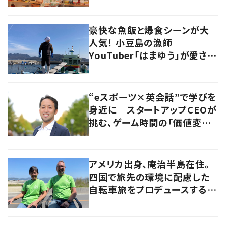
尋ねてみた
豪快な魚飯と爆食シーンが大
人気！ 小豆島の漁師
YouTuber「はまゆう」が愛され
るワケ
“eスポーツ×英会話”で学びを
身近に スタートアップCEOが
挑む、ゲーム時間の「価値変容」
とは
アメリカ出身、庵治半島在住。
四国で旅先の環境に配慮した
自転車旅をプロデュースする
「おもてなし」の心