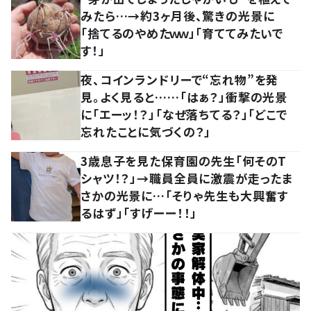
みたら…→約3ヶ月後、驚きの光景に
「捨てるのやめたｗｗ」「育ててみたいで
す！」
夜、コインランドリーで“忘れ物”を発
見。よく見ると……「はぁ？」衝撃の光景
に「エーッ！？」「なぜ落ちてる？」「どこで
忘れたことに気づくの？」
3歳息子を見た保育園の先生「何そのT
シャツ！？」→職員全員に激震が走ったま
さかの光景に…「そりゃ先生も大興奮す
るはず」「すげーー！！」