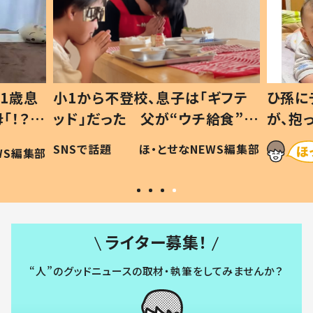
1歳息
小1から不登校、息子は「ギフテ
ひ孫に
「！？」
ッド」だった 父が“ウチ給食”を
が、抱
に「可愛
作り続ける理由とは #令和の親
「涙が
SNSで話題
ほ・とせなNEWS編集部
WS編集部
#令和の子
い」
ライター募集！
“人”のグッドニュースの取材・執筆をしてみませんか？