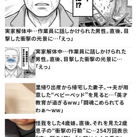
実家解体中…作業員に話しかけられた男性。直後、目
撃した衝撃の光景に…「えっ」
実家解体中…作業員に話しかけられた
男性。直後、目撃した衝撃の光景に…
「えっ」
里帰り出産から帰宅した妻子。→夫が用
意した“ベビーベッド”を見ると…「英才
教育が過ぎるww」「闘魂こめられてる
わぁ～ww」
怪我をした4歳娘。直後、それを見た2歳
息子の“衝撃の行動”に…254万回表示