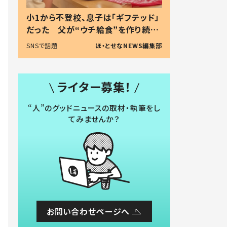
小1から不登校、息子は「ギフテッド」
だった 父が“ウチ給食”を作り続け
る理由とは #令和の親 #令和の子
SNSで話題
ほ・とせなNEWS編集部
ライター募集！
“人”のグッドニュースの取材・執筆をし
てみませんか？
お問い合わせページへ