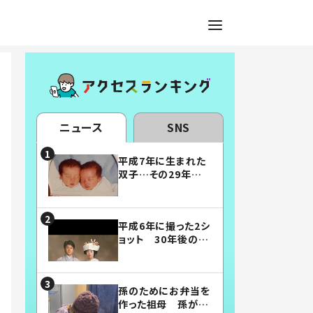
ニュース
SNS
平成7年に生まれた
双子…その29年後
の姿に「漫画みたい」
「素敵すぎる」
平成6年に撮った2シ
ョット 30年後の姿
に…「美男美女」「こ
んな夫婦になりた
い」
孫のためにお弁当を
作った祖母 孫が絶