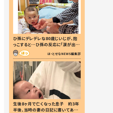
ひ孫にデレデレな80歳じいじが、抱
っこすると…ひ孫の反応に「涙が出ま
した」「可愛くて仕方ない」
ほ・とせなNEWS編集部
生後8ヶ月で亡くなった息子 約3年
半後、当時の妻の日記に書いてあっ