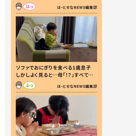
た本音とは
ほ・とせなNEWS編集部
ソファでおにぎりを食べる1歳息子
しかしよく見ると…母「！？」すべてを
察した母の投稿に「可愛いから許
ほ・とせなNEWS編集部
す！」「現行犯〜」