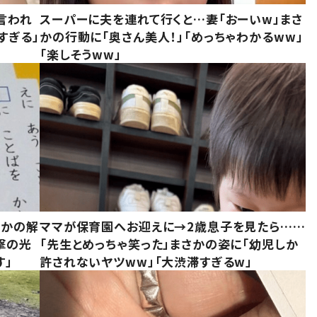
言われ
スーパーに夫を連れて行くと…妻「おーいw」まさ
すぎる」
かの行動に「奥さん美人！」「めっちゃわかるww」
「楽しそうww」
さかの解
ママが保育園へお迎えに→2歳息子を見たら……
撃の光
「先生とめっちゃ笑った」まさかの姿に「幼児しか
す」
許されないヤツww」「大渋滞すぎるw」