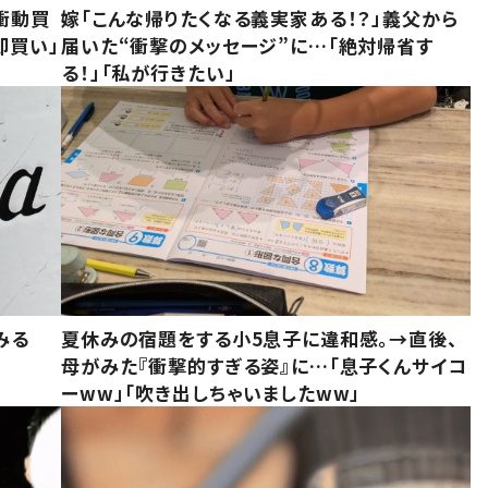
衝動買
嫁「こんな帰りたくなる義実家ある！？」義父から
即買い」
届いた“衝撃のメッセージ”に…「絶対帰省す
る！」「私が行きたい」
みる
夏休みの宿題をする小5息子に違和感。→直後、
母がみた『衝撃的すぎる姿』に…「息子くんサイコ
ーww」「吹き出しちゃいましたww」