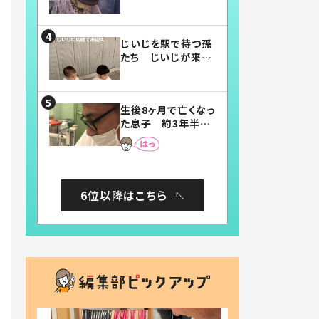
賛したお弁当に「美
味しそう」「お弁当す
ごい」
じいじを駅で待つ孫
たち じいじが来た
瞬間…！？「じいじイ
ケメン」「デレッデレ」
「嬉しくて可愛くてた
生後8ヶ月で亡くなっ
まらない」「幸せにな
た息子 約3年半
れる」
後、当時の妻の日記
に書いてあった本音
とは
6位以降はこちら