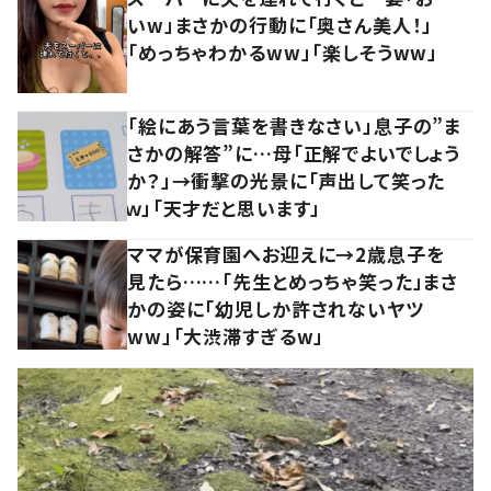
いw」まさかの行動に「奥さん美人！」
「めっちゃわかるww」「楽しそうww」
「絵にあう言葉を書きなさい」息子の”ま
さかの解答”に…母「正解でよいでしょう
か？」→衝撃の光景に「声出して笑った
ｗ」「天才だと思います」
ママが保育園へお迎えに→2歳息子を
見たら……「先生とめっちゃ笑った」まさ
かの姿に「幼児しか許されないヤツ
ww」「大渋滞すぎるw」