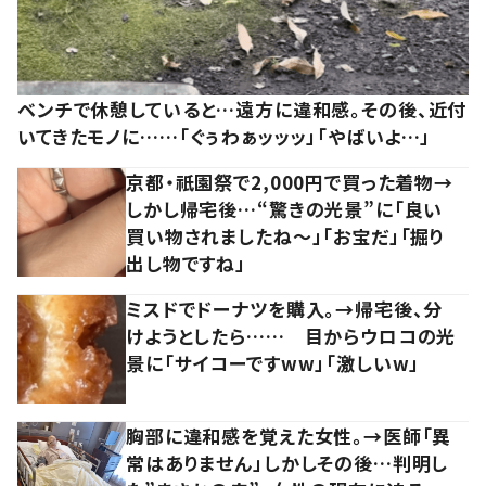
ベンチで休憩していると…遠方に違和感。その後、近付
いてきたモノに……「ぐぅわぁッッッ」「やばいよ…」
京都・祇園祭で2,000円で買った着物→
しかし帰宅後…“驚きの光景”に「良い
買い物されましたね～」「お宝だ」「掘り
出し物ですね」
ミスドでドーナツを購入。→帰宅後、分
けようとしたら…… 目からウロコの光
景に「サイコーですww」「激しいw」
胸部に違和感を覚えた女性。→医師「異
常はありません」しかしその後…判明し