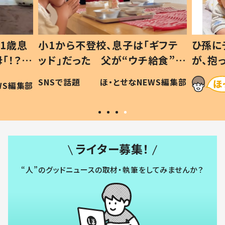
1歳息
小1から不登校、息子は「ギフテ
ひ孫に
「！？」
ッド」だった 父が“ウチ給食”を
が、抱
に「可愛
作り続ける理由とは #令和の親
「涙が
SNSで話題
ほ・とせなNEWS編集部
WS編集部
#令和の子
い」
ライター募集！
“人”のグッドニュースの取材・執筆をしてみませんか？