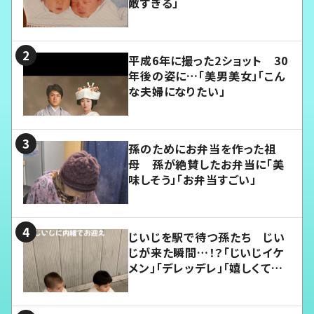
敵すぎる」
平成6年に撮った2ショット 30
年後の姿に…「美男美女」「こん
な夫婦になりたい」
孫のためにお弁当を作った祖
母 孫が絶賛したお弁当に「美
味しそう」「お弁当すごい」
じいじを駅で待つ孫たち じい
じが来た瞬間…！？「じいじイケ
メン」「デレッデレ」「嬉しくて可
愛くてたまらない」「幸せになれ
る」