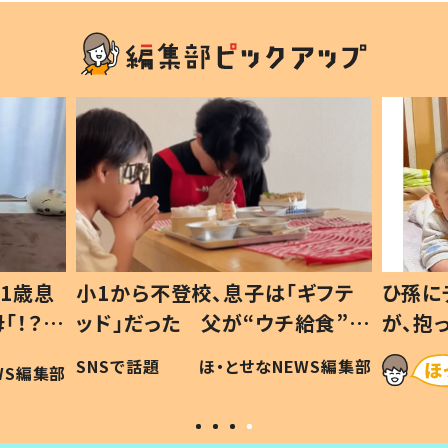
1歳息
小1から不登校、息子は「ギフテ
ひ孫に
「！？」
ッド」だった 父が“ウチ給食”を
が、抱
に「可愛
作り続ける理由とは #令和の親
「涙が
SNSで話題
ほ・とせなNEWS編集部
WS編集部
#令和の子
い」