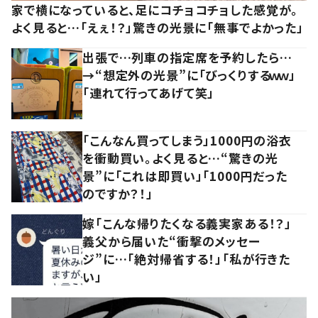
家で横になっていると、足にコチョコチョした感覚が。
よく見ると…「えぇ！？」驚きの光景に「無事でよかった」
出張で…列車の指定席を予約したら…
→“想定外の光景”に「びっくりするｗｗ」
「連れて行ってあげて笑」
「こんなん買ってしまう」1000円の浴衣
を衝動買い。よく見ると…“驚きの光
景”に「これは即買い」「1000円だった
のですか？！」
嫁「こんな帰りたくなる義実家ある！？」
義父から届いた“衝撃のメッセー
ジ”に…「絶対帰省する！」「私が行きた
い」