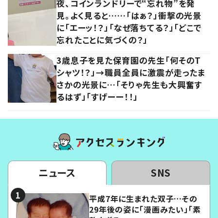
夜、コインランドリーで“忘れ物”を発
見。よく見ると……「はぁ？」衝撃の光景
に「エーッ！？」「なぜ落ちてる？」「どこで
忘れたことに気づくの？」
3歳息子を見た保育園の先生「何そのT
シャツ！？」→職員全員に激震が走ったま
さかの光景に…「そりゃ先生も大興奮す
るはず」「すげーー！！」
ニュース
SNS
平成7年に生まれた双子…その
29年後の姿に「漫画みたい」「素