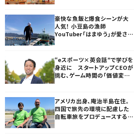
尋ねてみた
豪快な魚飯と爆食シーンが大
人気！ 小豆島の漁師
YouTuber「はまゆう」が愛され
るワケ
“eスポーツ×英会話”で学びを
身近に スタートアップCEOが
挑む、ゲーム時間の「価値変容」
とは
アメリカ出身、庵治半島在住。
四国で旅先の環境に配慮した
自転車旅をプロデュースする
「おもてなし」の心