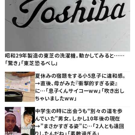
昭和29年製造の東芝の洗濯機。動かしてみると……
「驚き」「東芝恐るべし」
夏休みの宿題をする小5息子に違和感。
→直後、母がみた『衝撃的すぎる姿』
に…「息子くんサイコーww」「吹き出し
ちゃいましたww」
中学生の時に出会うも“別々の道を歩
んでいた”男女。しかし10年後の現在
→”まさかすぎる姿”に…「2人とも遠回
りしたんだね」「素敵過ぎる」