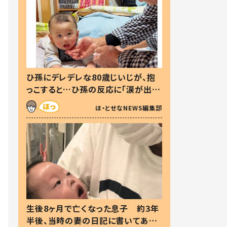
ひ孫にデレデレな80歳じいじが、抱
っこすると…ひ孫の反応に「涙が出ま
した」「可愛くて仕方ない」
ほ・とせなNEWS編集部
生後8ヶ月で亡くなった息子 約3年
半後、当時の妻の日記に書いてあっ