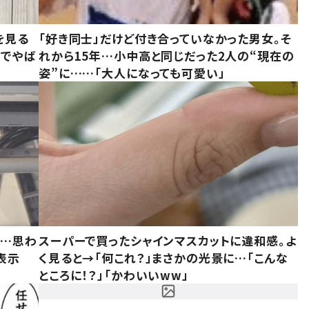
を見る
「好き同士」だけど付き合っていなかった男女。そ
味でやば
れから15年…小中高と同じだった2人の“現在の
姿”に……「大人になっても可愛い」
……思わ
スーパーで買ったシャインマスカットに違和感。よ
表示
く見ると→「何これ？」まさかの光景に…「こんな
ところに！？」「かわいいww」