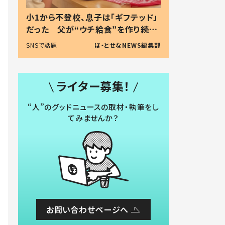
小1から不登校、息子は「ギフテッド」
だった 父が“ウチ給食”を作り続け
る理由とは #令和の親 #令和の子
SNSで話題
ほ・とせなNEWS編集部
ライター募集！
“人”のグッドニュースの取材・執筆をし
てみませんか？
お問い合わせページへ