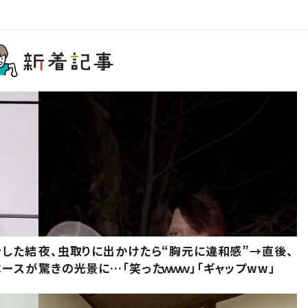
をした結
夜、虫取りに出かけたら“胸元に違和感”→直後、
ベースが
驚きの光景に…「笑ったｗｗｗ」「ギャップww」