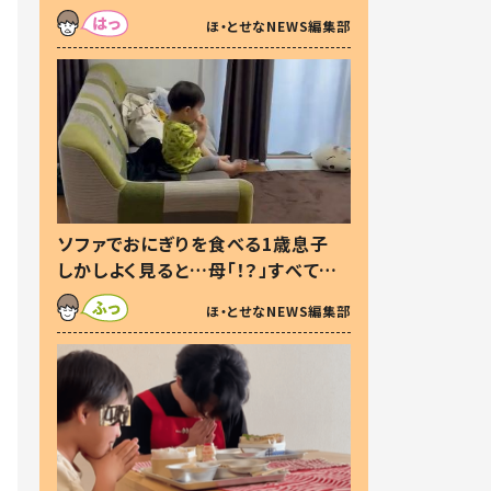
た本音とは
ほ・とせなNEWS編集部
ソファでおにぎりを食べる1歳息子
しかしよく見ると…母「！？」すべてを
察した母の投稿に「可愛いから許
ほ・とせなNEWS編集部
す！」「現行犯〜」