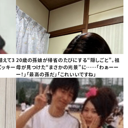
植えて3
20歳の孫娘が帰省のたびにする“隠しごと”。祖
ズッキー
母が見つけた“まさかの光景”に……「わぁーー
ー！」「最高の孫だ」「これいいですね」