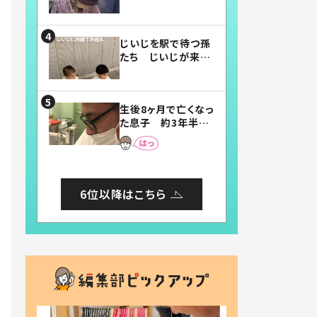
賛したお弁当に「美
味しそう」「お弁当す
ごい」
じいじを駅で待つ孫
たち じいじが来た
瞬間…！？「じいじイ
ケメン」「デレッデレ」
「嬉しくて可愛くてた
生後8ヶ月で亡くなっ
まらない」「幸せにな
た息子 約3年半
れる」
後、当時の妻の日記
に書いてあった本音
とは
6位以降はこちら