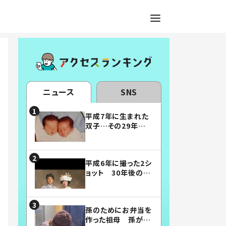
ニュース
SNS
平成7年に生まれた
双子…その29年後
の姿に「漫画みたい」
「素敵すぎる」
平成6年に撮った2シ
ョット 30年後の姿
に…「美男美女」「こ
んな夫婦になりた
い」
孫のためにお弁当を
作った祖母 孫が絶