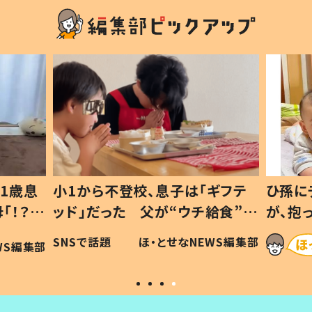
1歳息
小1から不登校、息子は「ギフテ
ひ孫に
「！？」
ッド」だった 父が“ウチ給食”を
が、抱
に「可愛
作り続ける理由とは #令和の親
「涙が
SNSで話題
ほ・とせなNEWS編集部
WS編集部
#令和の子
い」