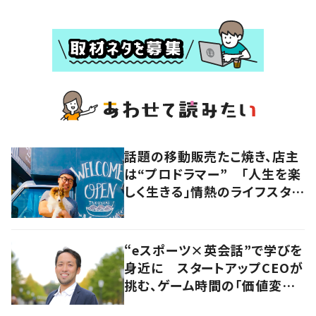
話題の移動販売たこ焼き、店主
は“プロドラマー” 「人生を楽
しく生きる」情熱のライフスタイ
ルを追う
“eスポーツ×英会話”で学びを
身近に スタートアップCEOが
挑む、ゲーム時間の「価値変容」
とは