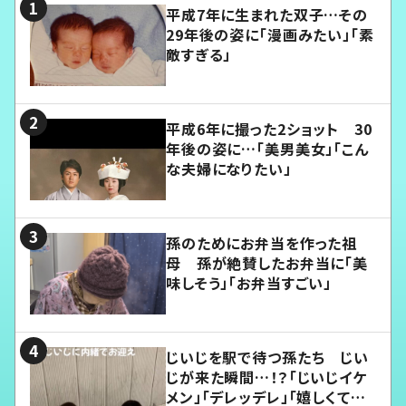
平成7年に生まれた双子…その
29年後の姿に「漫画みたい」「素
敵すぎる」
平成6年に撮った2ショット 30
年後の姿に…「美男美女」「こん
な夫婦になりたい」
孫のためにお弁当を作った祖
母 孫が絶賛したお弁当に「美
味しそう」「お弁当すごい」
じいじを駅で待つ孫たち じい
じが来た瞬間…！？「じいじイケ
メン」「デレッデレ」「嬉しくて可