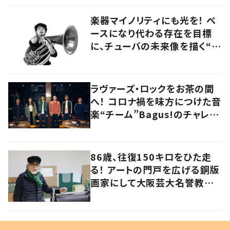
楽器マイノリティにも光を！ ベ
ースになり代わる存在を目標
に、チューバの未来像を描く“ブ
ラスベーシスト”
ラヴァーズ・ロックをお茶の間
へ！ コロナ禍を味方につけた音
楽“チーム”Bagus!のチャレン
ジを追う
86歳、往復150キロをひた走
る！ アートの門戸を広げる銅版
画家にして大阪芸大名誉教授・
持田総章さんに問う