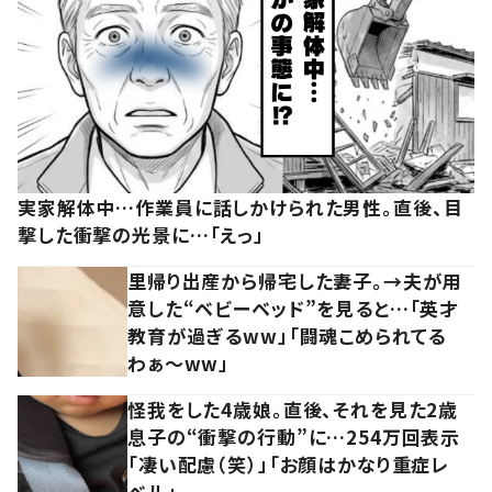
実家解体中…作業員に話しかけられた男性。直後、目
撃した衝撃の光景に…「えっ」
里帰り出産から帰宅した妻子。→夫が用
意した“ベビーベッド”を見ると…「英才
教育が過ぎるww」「闘魂こめられてる
わぁ～ww」
怪我をした4歳娘。直後、それを見た2歳
息子の“衝撃の行動”に…254万回表示
「凄い配慮（笑）」「お顔はかなり重症レ
ベル」