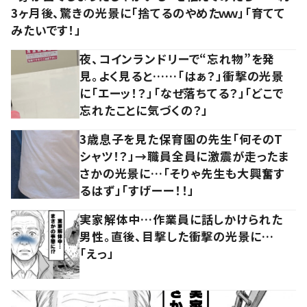
3ヶ月後、驚きの光景に「捨てるのやめたｗｗ」「育てて
みたいです！」
夜、コインランドリーで“忘れ物”を発
見。よく見ると……「はぁ？」衝撃の光景
に「エーッ！？」「なぜ落ちてる？」「どこで
忘れたことに気づくの？」
3歳息子を見た保育園の先生「何そのT
シャツ！？」→職員全員に激震が走ったま
さかの光景に…「そりゃ先生も大興奮す
るはず」「すげーー！！」
実家解体中…作業員に話しかけられた
男性。直後、目撃した衝撃の光景に…
「えっ」