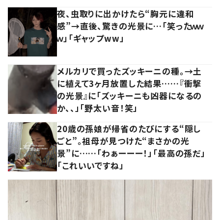
夜、虫取りに出かけたら“胸元に違和
感”→直後、驚きの光景に…「笑ったｗｗ
ｗ」「ギャップww」
メルカリで買ったズッキーニの種。→土
に植えて3ヶ月放置した結果……『衝撃
の光景』に「ズッキーニも凶器になるの
か、、」「野太い音！笑」
20歳の孫娘が帰省のたびにする“隠し
ごと”。祖母が見つけた“まさかの光
景”に……「わぁーーー！」「最高の孫だ」
「これいいですね」