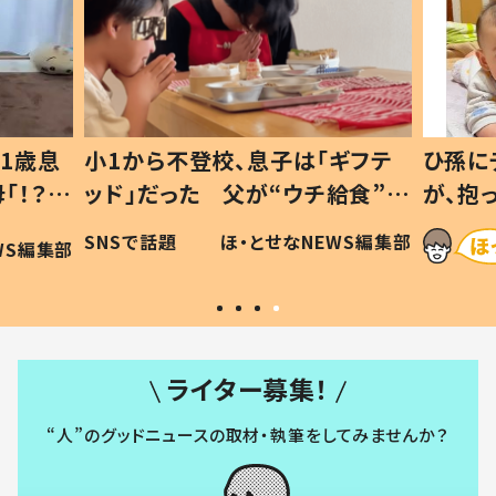
1歳息
小1から不登校、息子は「ギフテ
ひ孫に
「！？」
ッド」だった 父が“ウチ給食”を
が、抱
に「可愛
作り続ける理由とは #令和の親
「涙が
SNSで話題
ほ・とせなNEWS編集部
WS編集部
#令和の子
い」
ライター募集！
“人”のグッドニュースの取材・執筆をしてみませんか？