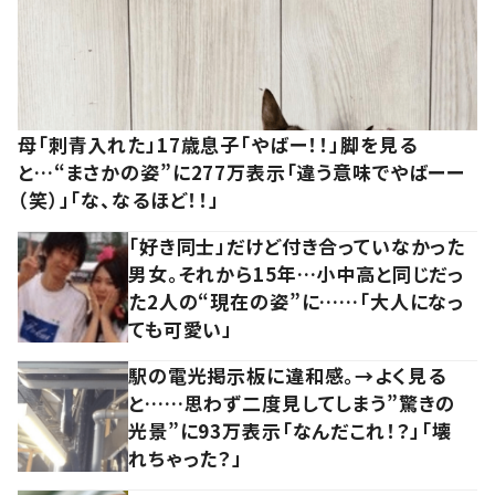
母「刺青入れた」17歳息子「やばー！！」脚を見る
と…“まさかの姿”に277万表示「違う意味でやばーー
（笑）」「な、なるほど！！」
「好き同士」だけど付き合っていなかった
男女。それから15年…小中高と同じだっ
た2人の“現在の姿”に……「大人になっ
ても可愛い」
駅の電光掲示板に違和感。→よく見る
と……思わず二度見してしまう”驚きの
光景”に93万表示「なんだこれ！？」「壊
れちゃった？」