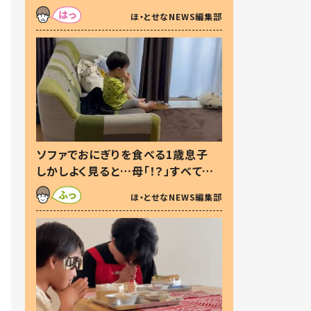
た本音とは
ほ・とせなNEWS編集部
ソファでおにぎりを食べる1歳息子
しかしよく見ると…母「！？」すべてを
察した母の投稿に「可愛いから許
ほ・とせなNEWS編集部
す！」「現行犯〜」