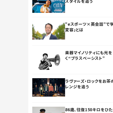
スタイルを追う
“eスポーツ×英会話”で
変容」とは
楽器マイノリティにも光を
く“ブラスベーシスト”
ラヴァーズ・ロックをお茶の
レンジを追う
86歳、往復150キロを