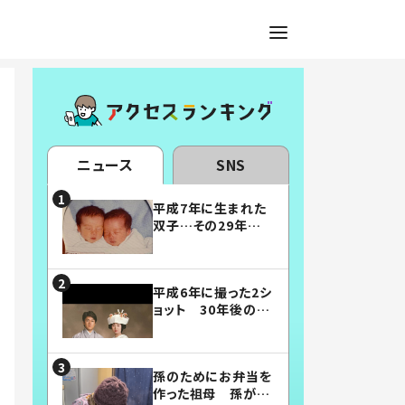
ニュース
SNS
平成7年に生まれた
双子…その29年後
の姿に「漫画みたい」
「素敵すぎる」
平成6年に撮った2シ
ョット 30年後の姿
に…「美男美女」「こ
んな夫婦になりた
い」
孫のためにお弁当を
作った祖母 孫が絶