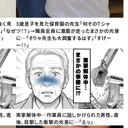
よく見
3歳息子を見た保育園の先生「何そのTシャ
」「なぜ
ツ！？」→職員全員に激震が走ったまさかの光景
」
に…「そりゃ先生も大興奮するはず」「すげー
ー！！」
性。直
実家解体中…作業員に話しかけられた男性。直
後、目撃した衝撃の光景に…「えっ」