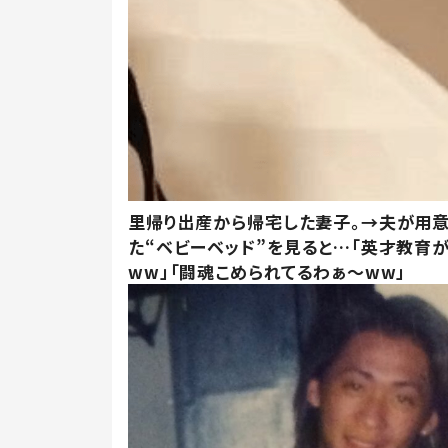
里帰り出産から帰宅した妻子。→夫が用
た“ベビーベッド”を見ると…「英才教育
ww」「闘魂こめられてるわぁ～ww」