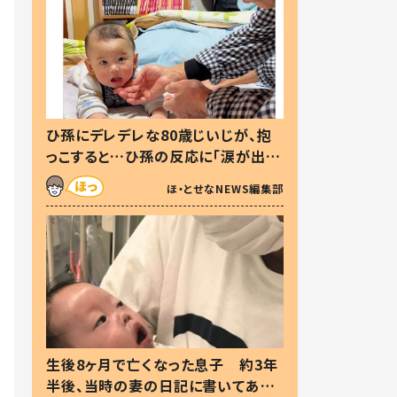
ひ孫にデレデレな80歳じいじが、抱
っこすると…ひ孫の反応に「涙が出ま
した」「可愛くて仕方ない」
ほ・とせなNEWS編集部
生後8ヶ月で亡くなった息子 約3年
半後、当時の妻の日記に書いてあっ