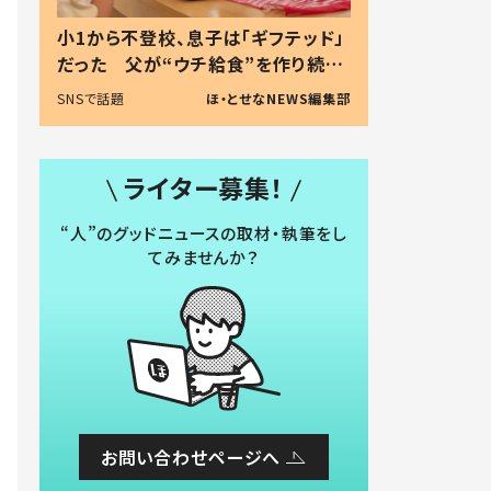
小1から不登校、息子は「ギフテッド」
だった 父が“ウチ給食”を作り続け
る理由とは #令和の親 #令和の子
SNSで話題
ほ・とせなNEWS編集部
ライター募集！
“人”のグッドニュースの取材・執筆をし
てみませんか？
お問い合わせページへ