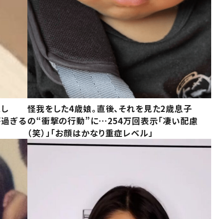
意し
怪我をした4歳娘。直後、それを見た2歳息子
が過ぎる
の“衝撃の行動”に…254万回表示「凄い配慮
（笑）」「お顔はかなり重症レベル」