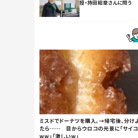
授・持田総章さんに問う
ミスドでドーナツを購入。→帰宅後、分け
たら…… 目からウロコの光景に「サイコ
ww」「激しいw」