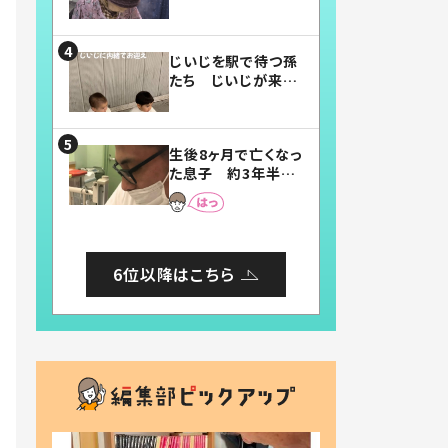
賛したお弁当に「美
味しそう」「お弁当す
ごい」
じいじを駅で待つ孫
たち じいじが来た
瞬間…！？「じいじイ
ケメン」「デレッデレ」
「嬉しくて可愛くてた
生後8ヶ月で亡くなっ
まらない」「幸せにな
た息子 約3年半
れる」
後、当時の妻の日記
に書いてあった本音
とは
6位以降はこちら