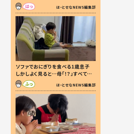
た本音とは
ほ・とせなNEWS編集部
ソファでおにぎりを食べる1歳息子
しかしよく見ると…母「！？」すべてを
察した母の投稿に「可愛いから許
ほ・とせなNEWS編集部
す！」「現行犯〜」