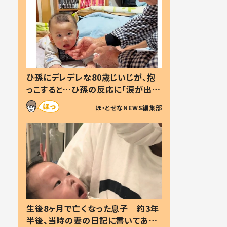
ひ孫にデレデレな80歳じいじが、抱
っこすると…ひ孫の反応に「涙が出ま
した」「可愛くて仕方ない」
ほ・とせなNEWS編集部
生後8ヶ月で亡くなった息子 約3年
半後、当時の妻の日記に書いてあっ