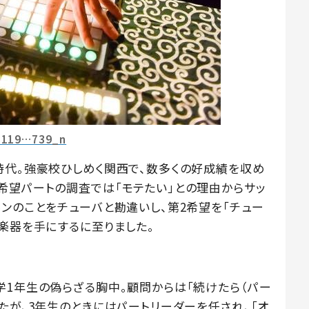
8119…739_n
時代。強豪校ひしめく関西で、数多くの好成績を収め
希望パートの調査では「モテたい」との理由からサッ
ンのことをチューバと勘違いし、第2希望を「チュー
楽器を手にするに至りました。
学1年生の偽らざる胸中。顧問からは「続けたら（パー
たが、3年生のときにはパートリーダーを任され、「オ