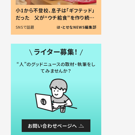
小1から不登校、息子は「ギフテッド」
だった 父が“ウチ給食”を作り続け
る理由とは #令和の親 #令和の子
SNSで話題
ほ・とせなNEWS編集部
ライター募集！
“人”のグッドニュースの取材・執筆をし
てみませんか？
お問い合わせページへ