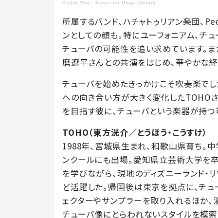
Pedal Vox
·
Kasei no Unga (demo)
所属するバンド、ハチャトゥリアン楽団、Pe
ンとしての顔も。特にユーフォニアム、チュ
チューバの可能性を追い求めています。ま
磨遼平さんとの共演をはじめ、華やかな経
チューバを始めたきっかけこそ吹奏楽でし
への向き合い方が大きく変化したTOHO
を目指す彼に、チューバという楽器が持つ
TOHO（東方洸介／とうほう・こうすけ）
1988年、宮城県生まれ、和歌山県育ち
ンクールにも出場。愛知県立芸術大学を卒
を学びながら、現地のディズニーランド・
ど活躍した。帰国後は東京を拠点に、チュ
ェクターやサンプラーを取り入れるほか、
チューバ像にとらわれないスタイルを模索