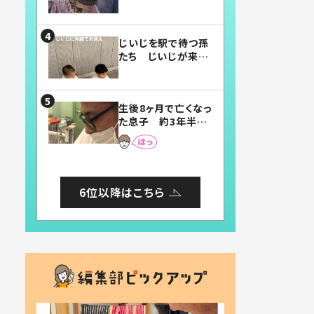
賛したお弁当に「美
味しそう」「お弁当す
ごい」
じいじを駅で待つ孫
たち じいじが来た
瞬間…！？「じいじイ
ケメン」「デレッデレ」
「嬉しくて可愛くてた
生後8ヶ月で亡くなっ
まらない」「幸せにな
た息子 約3年半
れる」
後、当時の妻の日記
に書いてあった本音
とは
6位以降はこちら