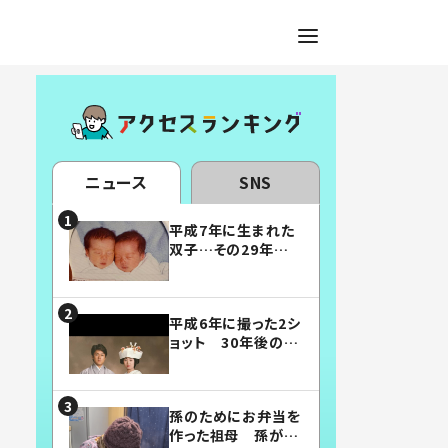
ニュース
SNS
平成7年に生まれた
双子…その29年後
の姿に「漫画みたい」
「素敵すぎる」
平成6年に撮った2シ
ョット 30年後の姿
に…「美男美女」「こ
んな夫婦になりた
い」
孫のためにお弁当を
作った祖母 孫が絶