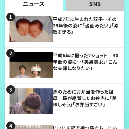
ニュース
SNS
平成7年に生まれた双子…その
29年後の姿に「漫画みたい」「素
敵すぎる」
平成6年に撮った2ショット 30
年後の姿に…「美男美女」「こん
な夫婦になりたい」
孫のためにお弁当を作った祖
母 孫が絶賛したお弁当に「美
味しそう」「お弁当すごい」
じいじを駅で待つ孫たち じい