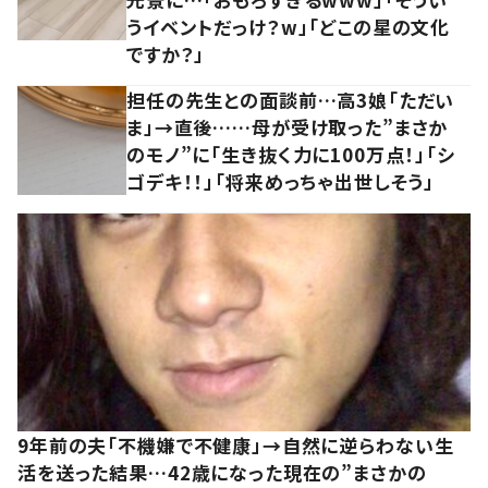
うイベントだっけ？w」「どこの星の文化
ですか？」
担任の先生との面談前…高3娘「ただい
ま」→直後……母が受け取った”まさか
のモノ”に「生き抜く力に100万点！」「シ
ゴデキ！！」「将来めっちゃ出世しそう」
9年前の夫「不機嫌で不健康」→自然に逆らわない生
活を送った結果…42歳になった現在の”まさかの