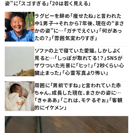
姿”に「スゴすぎる」「20は若く見える」
ラグビーを辞め「痩せたね」と言われた
中1男子→それから7年後、現在の“まさ
かの姿”に…「ガチでえぐい」「何があっ
たの？」「雰囲気変わりすぎ」
ソファの上で寝ていた愛猫。しかしよく
見ると…「しっぽが取れてる！？」SNSが
ザワついた光景に「ヒッ！」「2秒くらい心
臓止まった」「心霊写真より怖い」
周囲に「男前ですね」と言われていた赤
ちゃん。成長した現在、まさかの姿に…
「きゃああ」「これは、モテるぞぉ」「客観
的にイケメン」