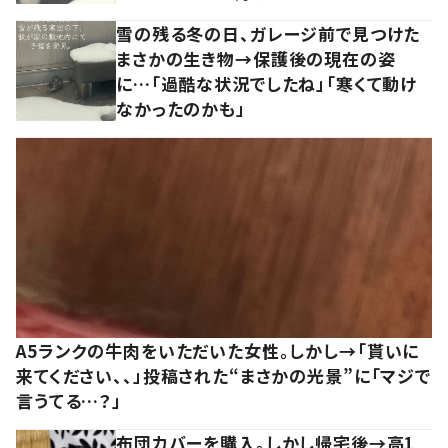
雪の残る冬の日、ガレージ前で見つけた
まさかの生き物→保護後の現在の姿
に…「過酷な状況でしたね」「寒くて動け
なかったのかも」
A5ランクの牛肉をいただいた女性。しかし→「貰いに
来てください、、」投稿された“まさかの光景”に「マジで
言うてる…？」
布団カバーを購入。しかし帰宅後→高1