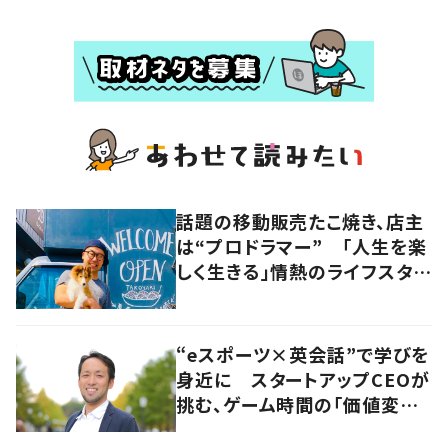
話題の移動販売たこ焼き、店主
は“プロドラマー” 「人生を楽
しく生きる」情熱のライフスタイ
ルを追う
“eスポーツ×英会話”で学びを
身近に スタートアップCEOが
挑む、ゲーム時間の「価値変容」
とは