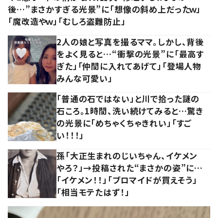
後…”まさかすぎる光景”に「想像の斜め上だったｗ」
「魔改造やｗ」「むしろ盗難防止」
2人の娘と写真を撮るママ。しかし、背後
をよく見ると…“衝撃の光景”に「最高す
ぎた」「仲間に入れてあげて」「登場人物
みんな可愛い」
「普通の石ではない」と川で拾った謎の
石ころ。1時間、洗い続けてみると…驚き
の光景に「めちゃくちゃきれい」「すご
い！！！」
孫「大正生まれのじいちゃん、イケメン
やろ？」→投稿された“まさかの姿”に…
「イケメン！！」「ブロマイドが買えそう」
「相当モテたはず！」