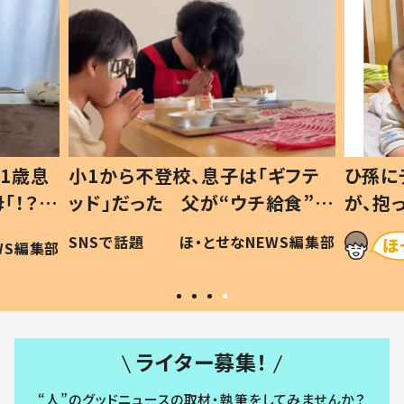
1歳息
小1から不登校、息子は「ギフテ
ひ孫に
「！？」
ッド」だった 父が“ウチ給食”を
が、抱
に「可愛
作り続ける理由とは #令和の親
「涙が
SNSで話題
ほ・とせなNEWS編集部
WS編集部
#令和の子
い」
ライター募集！
“人”のグッドニュースの取材・執筆をしてみませんか？