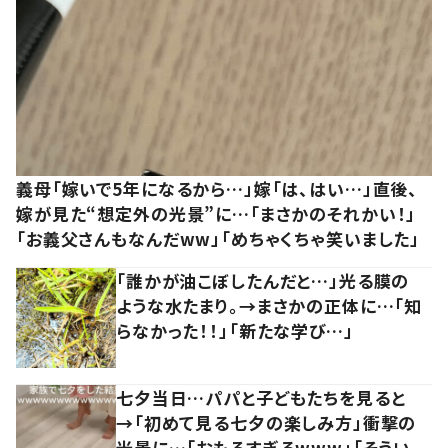
義母「嫁いで5年になるから…」嫁「は、はい…」直後、
嫁が見た“想定外の光景”に…「まさかのそれかい！」
「お義父さんもなんだww」「めちゃくちゃ笑いました」
「誰かが油こぼしたんだと…」光る膜の
ような水たまり。→まさかの正体に…「知
らなかった！！」「新たな学び…」
七夕当日…パパと子どもたちを見ると
→「初めて見る七夕の楽しみ方」衝撃の
光景に…「おもろすぎるwww」「そうい