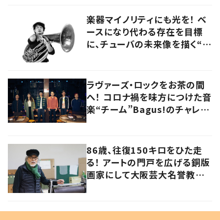
楽器マイノリティにも光を！ ベ
ースになり代わる存在を目標
に、チューバの未来像を描く“ブ
ラスベーシスト”
ラヴァーズ・ロックをお茶の間
へ！ コロナ禍を味方につけた音
楽“チーム”Bagus!のチャレン
ジを追う
86歳、往復150キロをひた走
る！ アートの門戸を広げる銅版
画家にして大阪芸大名誉教授・
持田総章さんに問う