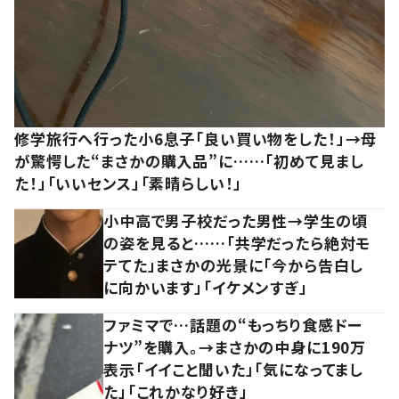
修学旅行へ行った小6息子「良い買い物をした！」→母
が驚愕した“まさかの購入品”に……「初めて見まし
た！」「いいセンス」「素晴らしい！」
小中高で男子校だった男性→学生の頃
の姿を見ると……「共学だったら絶対モ
テてた」まさかの光景に「今から告白し
に向かいます」「イケメンすぎ」
ファミマで…話題の“もっちり食感ドー
ナツ”を購入。→まさかの中身に190万
表示「イイこと聞いた」「気になってまし
た」「これかなり好き」