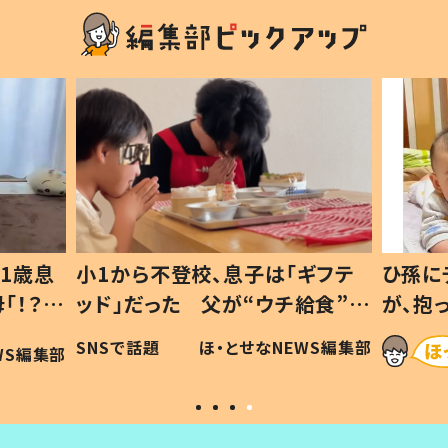
1歳息
小1から不登校、息子は「ギフテ
ひ孫に
「！？」
ッド」だった 父が“ウチ給食”を
が、抱
に「可愛
作り続ける理由とは #令和の親
「涙が
SNSで話題
ほ・とせなNEWS編集部
WS編集部
#令和の子
い」