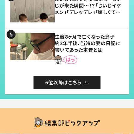
じが来た瞬間…！？「じいじイケ
メン」「デレッデレ」「嬉しくて可
愛くてたまらない」「幸せになれ
る」
生後8ヶ月で亡くなった息子
約3年半後、当時の妻の日記に
書いてあった本音とは
6位以降はこちら