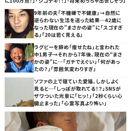
に100万点！」「シゴデキ！！」「将来めっちゃ出世しそう」
9年前の夫「不機嫌で不健康」→自然に
逆らわない生活を送った結果…42歳に
なった現在の”まさかの姿”に「スゴすぎ
る」「20は若く見える」
ラグビーを辞め「痩せたね」と言われた
中1男子→それから7年後、現在の“まさ
かの姿”に…「ガチでえぐい」「何があっ
たの？」「雰囲気変わりすぎ」
ソファの上で寝ていた愛猫。しかしよく
見ると…「しっぽが取れてる！？」SNSが
ザワついた光景に「ヒッ！」「2秒くらい心
臓止まった」「心霊写真より怖い」