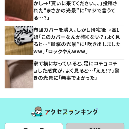
かし→「貰いに来てください、、」投稿さ
れた“まさかの光景”に「マジで言うて
る…？」
布団カバーを購入。しかし帰宅後→高1
娘「このカバーなんか怖くない？」よく見
ると…”衝撃の光景”に「吹き出しました
ww」「ロックやんwww」
家で横になっていると、足にコチョコチ
ョした感覚が。よく見ると…「えぇ！？」驚
きの光景に「無事でよかった」