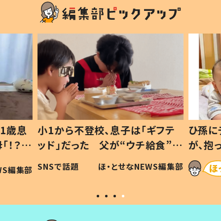
1歳息
小1から不登校、息子は「ギフテ
ひ孫に
「！？」
ッド」だった 父が“ウチ給食”を
が、抱
に「可愛
作り続ける理由とは #令和の親
「涙が
SNSで話題
ほ・とせなNEWS編集部
WS編集部
#令和の子
い」