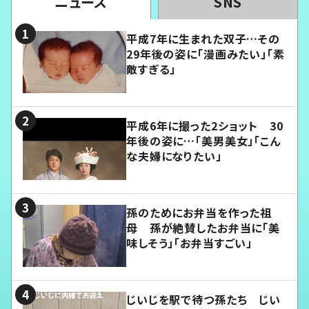
ニュース
SNS
平成7年に生まれた双子…その
29年後の姿に「漫画みたい」「素
敵すぎる」
平成6年に撮った2ショット 30
年後の姿に…「美男美女」「こん
な夫婦になりたい」
孫のためにお弁当を作った祖
母 孫が絶賛したお弁当に「美
味しそう」「お弁当すごい」
じいじを駅で待つ孫たち じい