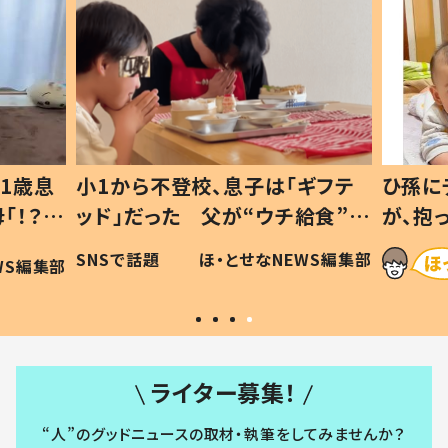
1歳息
小1から不登校、息子は「ギフテ
ひ孫に
「！？」
ッド」だった 父が“ウチ給食”を
が、抱
に「可愛
作り続ける理由とは #令和の親
「涙が
SNSで話題
ほ・とせなNEWS編集部
WS編集部
#令和の子
い」
ライター募集！
“人”のグッドニュースの取材・執筆をしてみませんか？