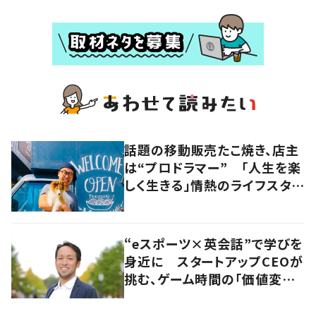
話題の移動販売たこ焼き、店主
は“プロドラマー” 「人生を楽
しく生きる」情熱のライフスタイ
ルを追う
“eスポーツ×英会話”で学びを
身近に スタートアップCEOが
挑む、ゲーム時間の「価値変容」
とは