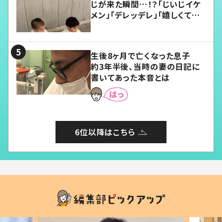
じが来た瞬間…！？「じいじイケ
メン」「デレッデレ」「嬉しくて可
愛くてたまらない」「幸せになれ
る」
生後8ヶ月で亡くなった息子
約3年半後、当時の妻の日記に
書いてあった本音とは
6位以降はこちら