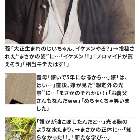
孫「大正生まれのじいちゃん、イケメンやろ？」→投稿さ
れた“まさかの姿”に…「イケメン！！」「ブロマイドが買
えそう」「相当モテたはず！」
義母「嫁いで5年になるから…」嫁「は、
はい…」直後、嫁が見た“想定外の光
景”に…「まさかのそれかい！」「お義父
さんもなんだww」「めちゃくちゃ笑いま
した」
「誰かが油こぼしたんだと…」光る膜の
ような水たまり。→まさかの正体に…「知
らなかった！！」「新たな学び…」