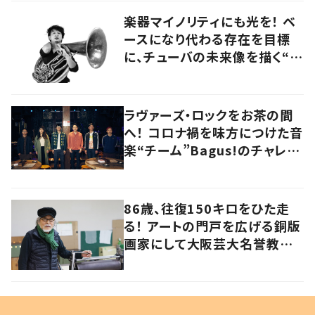
楽器マイノリティにも光を！ ベ
ースになり代わる存在を目標
に、チューバの未来像を描く“ブ
ラスベーシスト”
ラヴァーズ・ロックをお茶の間
へ！ コロナ禍を味方につけた音
楽“チーム”Bagus!のチャレン
ジを追う
86歳、往復150キロをひた走
る！ アートの門戸を広げる銅版
画家にして大阪芸大名誉教授・
持田総章さんに問う