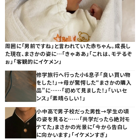
周囲に「男前ですね」と言われていた赤ちゃん。成長し
た現在、まさかの姿に…「きゃああ」「これは、モテるぞ
ぉ」「客観的にイケメン」
修学旅行へ行った小6息子「良い買い物
をした！」→母が驚愕した“まさかの購入
品”に……「初めて見ました！」「いいセ
ンス」「素晴らしい！」
小中高で男子校だった男性→学生の頃
の姿を見ると……「共学だったら絶対モ
テてた」まさかの光景に「今から告白し
に向かいます」「イケメンすぎ」