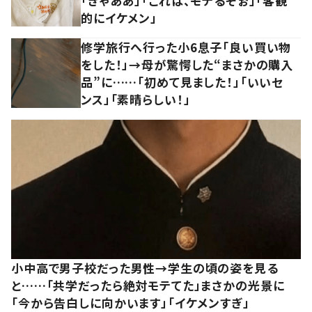
「きゃああ」「これは、モテるぞぉ」「客観
的にイケメン」
修学旅行へ行った小6息子「良い買い物
をした！」→母が驚愕した“まさかの購入
品”に……「初めて見ました！」「いいセ
ンス」「素晴らしい！」
小中高で男子校だった男性→学生の頃の姿を見る
と……「共学だったら絶対モテてた」まさかの光景に
「今から告白しに向かいます」「イケメンすぎ」