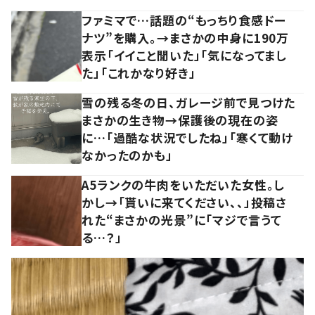
ファミマで…話題の“もっちり食感ドー
ナツ”を購入。→まさかの中身に190万
表示「イイこと聞いた」「気になってまし
た」「これかなり好き」
雪の残る冬の日、ガレージ前で見つけた
まさかの生き物→保護後の現在の姿
に…「過酷な状況でしたね」「寒くて動け
なかったのかも」
A5ランクの牛肉をいただいた女性。し
かし→「貰いに来てください、、」投稿さ
れた“まさかの光景”に「マジで言うて
る…？」