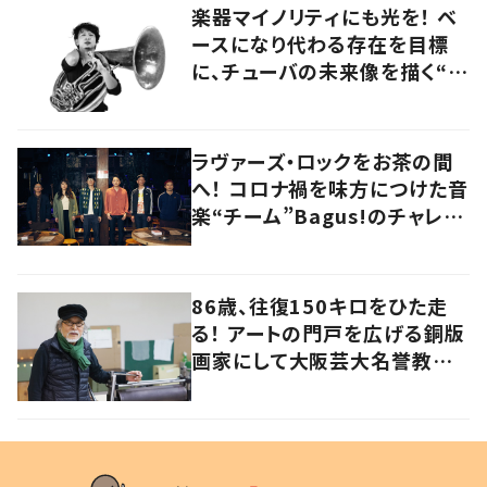
楽器マイノリティにも光を！ ベ
ースになり代わる存在を目標
に、チューバの未来像を描く“ブ
ラスベーシスト”
ラヴァーズ・ロックをお茶の間
へ！ コロナ禍を味方につけた音
楽“チーム”Bagus!のチャレン
ジを追う
86歳、往復150キロをひた走
る！ アートの門戸を広げる銅版
画家にして大阪芸大名誉教授・
持田総章さんに問う