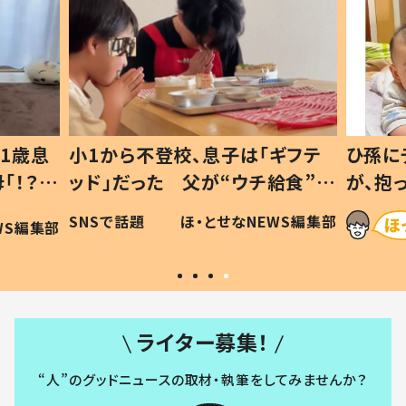
1歳息
小1から不登校、息子は「ギフテ
ひ孫に
「！？」
ッド」だった 父が“ウチ給食”を
が、抱
に「可愛
作り続ける理由とは #令和の親
「涙が
SNSで話題
ほ・とせなNEWS編集部
WS編集部
#令和の子
い」
ライター募集！
“人”のグッドニュースの取材・執筆をしてみませんか？