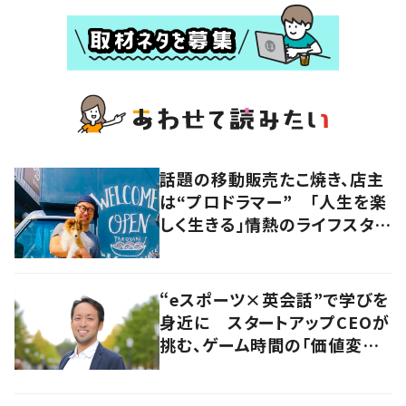
話題の移動販売たこ焼き、店主
は“プロドラマー” 「人生を楽
しく生きる」情熱のライフスタイ
ルを追う
“eスポーツ×英会話”で学びを
身近に スタートアップCEOが
挑む、ゲーム時間の「価値変容」
とは