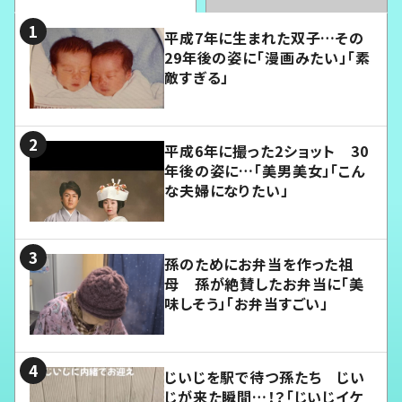
平成7年に生まれた双子…その
29年後の姿に「漫画みたい」「素
敵すぎる」
平成6年に撮った2ショット 30
年後の姿に…「美男美女」「こん
な夫婦になりたい」
孫のためにお弁当を作った祖
母 孫が絶賛したお弁当に「美
味しそう」「お弁当すごい」
じいじを駅で待つ孫たち じい
じが来た瞬間…！？「じいじイケ