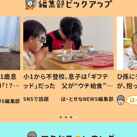
1歳息
小1から不登校、息子は「ギフテ
ひ孫に
「！？」
ッド」だった 父が“ウチ給食”を
が、抱
に「可愛
作り続ける理由とは #令和の親
「涙が
SNSで話題
ほ・とせなNEWS編集部
WS編集部
#令和の子
い」