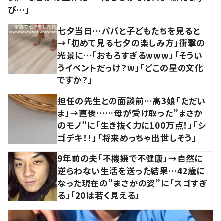
び…」
七夕当日…パパと子どもたちを見ると
→「初めて見る七夕の楽しみ方」衝撃の
光景に…「おもろすぎるwww」「そうい
うイベントだっけ？w」「どこの星の文化
ですか？」
担任の先生との面談前…高3娘「ただい
ま」→直後……母が受け取った”まさか
のモノ”に「生き抜く力に100万点！」「シ
ゴデキ！！」「将来めっちゃ出世しそう」
9年前の夫「不機嫌で不健康」→自然に
逆らわない生活を送った結果…42歳に
なった現在の”まさかの姿”に「スゴすぎ
る」「20は若く見える」