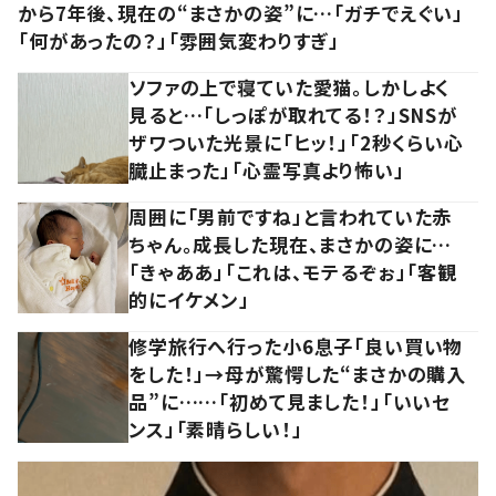
から7年後、現在の“まさかの姿”に…「ガチでえぐい」
「何があったの？」「雰囲気変わりすぎ」
ソファの上で寝ていた愛猫。しかしよく
見ると…「しっぽが取れてる！？」SNSが
ザワついた光景に「ヒッ！」「2秒くらい心
臓止まった」「心霊写真より怖い」
周囲に「男前ですね」と言われていた赤
ちゃん。成長した現在、まさかの姿に…
「きゃああ」「これは、モテるぞぉ」「客観
的にイケメン」
修学旅行へ行った小6息子「良い買い物
をした！」→母が驚愕した“まさかの購入
品”に……「初めて見ました！」「いいセ
ンス」「素晴らしい！」