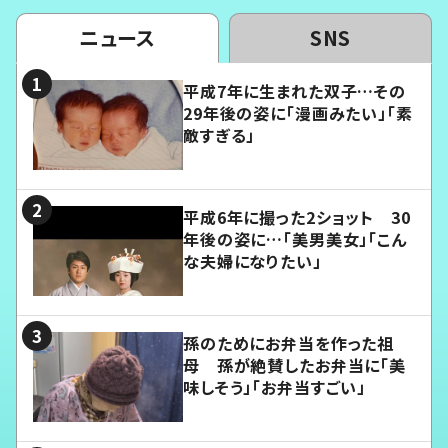
ニュース
SNS
平成7年に生まれた双子…その
29年後の姿に「漫画みたい」「素
敵すぎる」
平成6年に撮った2ショット 30
年後の姿に…「美男美女」「こん
な夫婦になりたい」
孫のためにお弁当を作った祖
母 孫が絶賛したお弁当に「美
味しそう」「お弁当すごい」