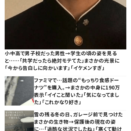
小中高で男子校だった男性→学生の頃の姿を見る
と……「共学だったら絶対モテてた」まさかの光景に
「今から告白しに向かいます」「イケメンすぎ」
ファミマで…話題の“もっちり食感ドー
ナツ”を購入。→まさかの中身に190万
表示「イイこと聞いた」「気になってまし
た」「これかなり好き」
雪の残る冬の日、ガレージ前で見つけた
まさかの生き物→保護後の現在の姿
に…「過酷な状況でしたね」「寒くて動け