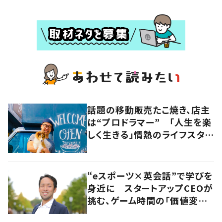
話題の移動販売たこ焼き、店主
は“プロドラマー” 「人生を楽
しく生きる」情熱のライフスタイ
ルを追う
“eスポーツ×英会話”で学びを
身近に スタートアップCEOが
挑む、ゲーム時間の「価値変容」
とは