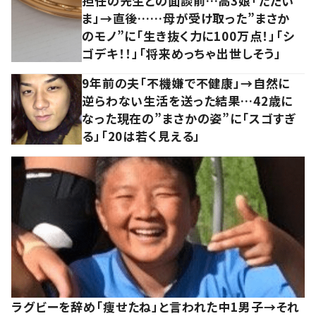
担任の先生との面談前…高3娘「ただい
ま」→直後……母が受け取った”まさか
のモノ”に「生き抜く力に100万点！」「シ
ゴデキ！！」「将来めっちゃ出世しそう」
9年前の夫「不機嫌で不健康」→自然に
逆らわない生活を送った結果…42歳に
なった現在の”まさかの姿”に「スゴすぎ
る」「20は若く見える」
ラグビーを辞め「痩せたね」と言われた中1男子→それ