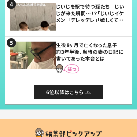
じいじを駅で待つ孫たち じい
じが来た瞬間…！？「じいじイケ
メン」「デレッデレ」「嬉しくて可
愛くてたまらない」「幸せになれ
る」
生後8ヶ月で亡くなった息子
約3年半後、当時の妻の日記に
書いてあった本音とは
6位以降はこちら