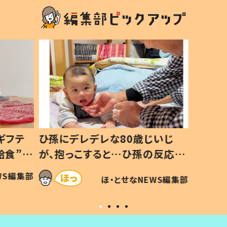
ギフテ
ひ孫にデレデレな80歳じいじ
給食”を
が、抱っこすると…ひ孫の反応に
和の親
「涙が出ました」「可愛くて仕方な
WS編集部
ほ・とせなNEWS編集部
い」