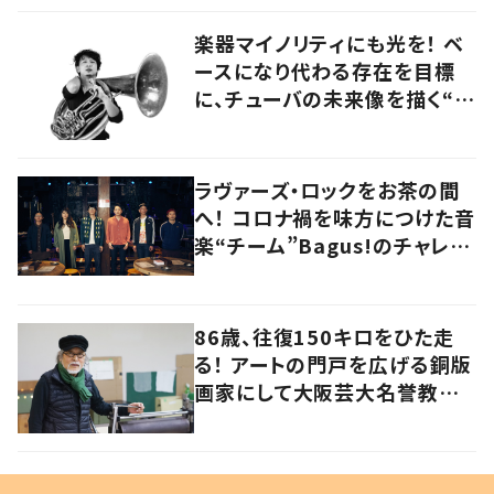
楽器マイノリティにも光を！ ベ
ースになり代わる存在を目標
に、チューバの未来像を描く“ブ
ラスベーシスト”
ラヴァーズ・ロックをお茶の間
へ！ コロナ禍を味方につけた音
楽“チーム”Bagus!のチャレン
ジを追う
86歳、往復150キロをひた走
る！ アートの門戸を広げる銅版
画家にして大阪芸大名誉教授・
持田総章さんに問う