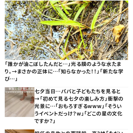
「誰かが油こぼしたんだと…」光る膜のような水たま
り。→まさかの正体に…「知らなかった！！」「新たな学
び…」
七夕当日…パパと子どもたちを見ると
→「初めて見る七夕の楽しみ方」衝撃の
光景に…「おもろすぎるwww」「そうい
うイベントだっけ？w」「どこの星の文化
ですか？」