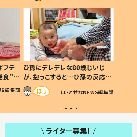
ギフテ
ひ孫にデレデレな80歳じいじ
給食”を
が、抱っこすると…ひ孫の反応に
和の親
「涙が出ました」「可愛くて仕方な
WS編集部
ほ・とせなNEWS編集部
い」
ライター募集！