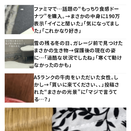
ファミマで…話題の“もっちり食感ドー
ナツ”を購入。→まさかの中身に190万
表示「イイこと聞いた」「気になってまし
た」「これかなり好き」
雪の残る冬の日、ガレージ前で見つけた
まさかの生き物→保護後の現在の姿
に…「過酷な状況でしたね」「寒くて動け
なかったのかも」
A5ランクの牛肉をいただいた女性。し
かし→「貰いに来てください、、」投稿さ
れた“まさかの光景”に「マジで言うて
る…？」