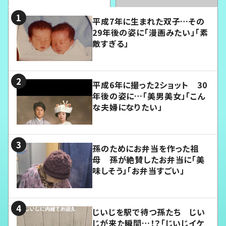
平成7年に生まれた双子…その
29年後の姿に「漫画みたい」「素
敵すぎる」
平成6年に撮った2ショット 30
年後の姿に…「美男美女」「こん
な夫婦になりたい」
孫のためにお弁当を作った祖
母 孫が絶賛したお弁当に「美
味しそう」「お弁当すごい」
じいじを駅で待つ孫たち じい
じが来た瞬間…！？「じいじイケ