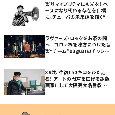
楽器マイノリティにも光を！ ベ
ースになり代わる存在を目標
に、チューバの未来像を描く“ブ
ラスベーシスト”
ラヴァーズ・ロックをお茶の間
へ！ コロナ禍を味方につけた音
楽“チーム”Bagus!のチャレン
ジを追う
86歳、往復150キロをひた走
る！ アートの門戸を広げる銅版
画家にして大阪芸大名誉教授・
持田総章さんに問う