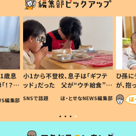
1歳息
小1から不登校、息子は「ギフテ
ひ孫に
「！？」
ッド」だった 父が“ウチ給食”を
が、抱
に「可愛
作り続ける理由とは #令和の親
「涙が
SNSで話題
ほ・とせなNEWS編集部
WS編集部
#令和の子
い」