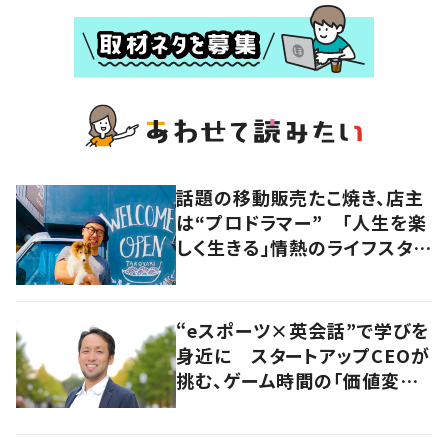
話題の移動販売たこ焼き、店主
は“プロドラマー” 「人生を楽
しく生きる」情熱のライフスタイ
ルを追う
“eスポーツ×英会話”で学びを
身近に スタートアップCEOが
挑む、ゲーム時間の「価値変容」
とは