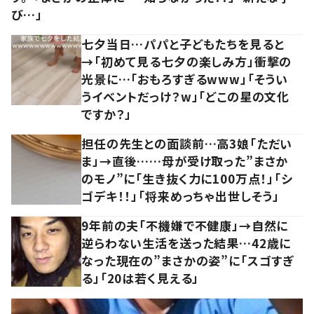
び…」
七夕当日…パパと子どもたちを見ると
→「初めて見る七夕の楽しみ方」衝撃の
光景に…「おもろすぎるwww」「そうい
うイベントだっけ？w」「どこの星の文化
ですか？」
担任の先生との面談前…高3娘「ただい
ま」→直後……母が受け取った”まさか
のモノ”に「生き抜く力に100万点！」「シ
ゴデキ！！」「将来めっちゃ出世しそう」
9年前の夫「不機嫌で不健康」→自然に
逆らわない生活を送った結果…42歳に
なった現在の”まさかの姿”に「スゴすぎ
る」「20は若く見える」