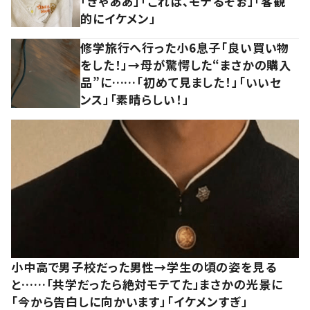
「きゃああ」「これは、モテるぞぉ」「客観
的にイケメン」
修学旅行へ行った小6息子「良い買い物
をした！」→母が驚愕した“まさかの購入
品”に……「初めて見ました！」「いいセ
ンス」「素晴らしい！」
小中高で男子校だった男性→学生の頃の姿を見る
と……「共学だったら絶対モテてた」まさかの光景に
「今から告白しに向かいます」「イケメンすぎ」