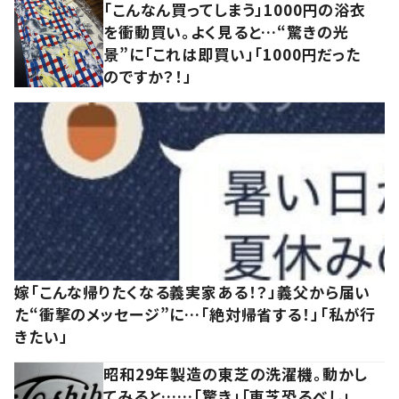
「こんなん買ってしまう」1000円の浴衣
を衝動買い。よく見ると…“驚きの光
景”に「これは即買い」「1000円だった
のですか？！」
嫁「こんな帰りたくなる義実家ある！？」義父から届い
た“衝撃のメッセージ”に…「絶対帰省する！」「私が行
きたい」
昭和29年製造の東芝の洗濯機。動かし
てみると……「驚き」「東芝恐るべし」