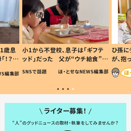
1歳息
小1から不登校、息子は「ギフテ
ひ孫に
「！？」
ッド」だった 父が“ウチ給食”を
が、抱
に「可愛
作り続ける理由とは #令和の親
「涙が
SNSで話題
ほ・とせなNEWS編集部
WS編集部
#令和の子
い」
ライター募集！
“人”のグッドニュースの取材・執筆をしてみませんか？