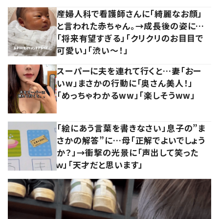
産婦人科で看護師さんに「綺麗なお顔」
と言われた赤ちゃん。→成長後の姿に…
「将来有望すぎる」「クリクリのお目目で
可愛い」「渋い～！」
スーパーに夫を連れて行くと…妻「おー
いw」まさかの行動に「奥さん美人！」
「めっちゃわかるww」「楽しそうww」
「絵にあう言葉を書きなさい」息子の”ま
さかの解答”に…母「正解でよいでしょう
か？」→衝撃の光景に「声出して笑った
ｗ」「天才だと思います」