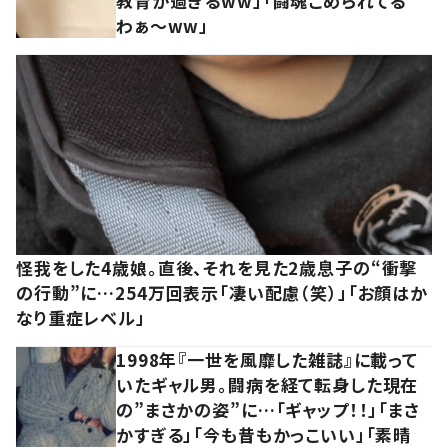
教育が過ぎるww」「闘魂こめられてる
わぁ～ww」
怪我をした4歳娘。直後、それを見た2歳息子の“衝撃
の行動”に…254万回表示「凄い配慮（笑）」「お顔はか
なり重症レベル」
1998年『一世を風靡した雑誌』に載って
いたギャル男。闘病を経て転身した現在
の”まさかの姿”に…「ギャップ！！」「まさ
かすぎる」「今も昔もかっこいい」「素晴