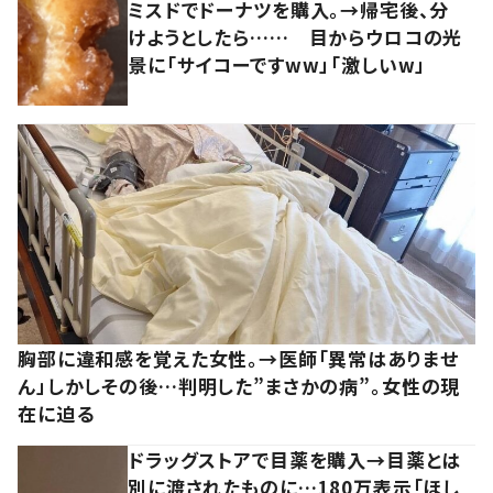
ミスドでドーナツを購入。→帰宅後、分
けようとしたら…… 目からウロコの光
景に「サイコーですww」「激しいw」
胸部に違和感を覚えた女性。→医師「異常はありませ
ん」しかしその後…判明した”まさかの病”。女性の現
在に迫る
ドラッグストアで目薬を購入→目薬とは
別に渡されたものに…180万表示「ほし