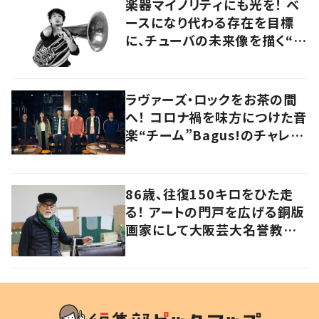
楽器マイノリティにも光を！ ベ
ースになり代わる存在を目標
に、チューバの未来像を描く“ブ
ラスベーシスト”
ラヴァーズ・ロックをお茶の間
へ！ コロナ禍を味方につけた音
楽“チーム”Bagus!のチャレン
ジを追う
86歳、往復150キロをひた走
る！ アートの門戸を広げる銅版
画家にして大阪芸大名誉教授・
持田総章さんに問う