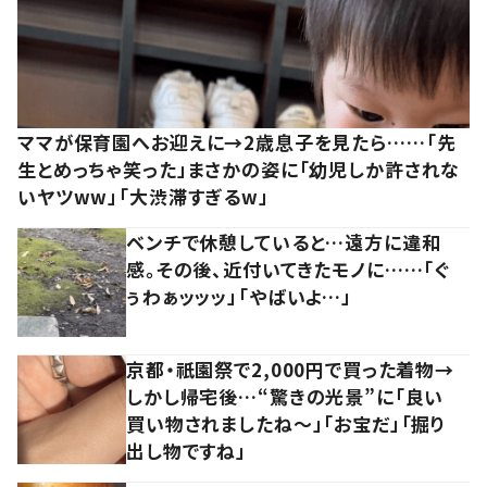
ママが保育園へお迎えに→2歳息子を見たら……「先
生とめっちゃ笑った」まさかの姿に「幼児しか許されな
いヤツww」「大渋滞すぎるw」
ベンチで休憩していると…遠方に違和
感。その後、近付いてきたモノに……「ぐ
ぅわぁッッッ」「やばいよ…」
京都・祇園祭で2,000円で買った着物→
しかし帰宅後…“驚きの光景”に「良い
買い物されましたね～」「お宝だ」「掘り
出し物ですね」