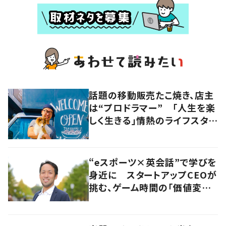
話題の移動販売たこ焼き、店主
は“プロドラマー” 「人生を楽
しく生きる」情熱のライフスタイ
ルを追う
“eスポーツ×英会話”で学びを
身近に スタートアップCEOが
挑む、ゲーム時間の「価値変容」
とは