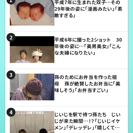
平成7年に生まれた双子…その
29年後の姿に「漫画みたい」「素
敵すぎる」
平成6年に撮った2ショット 30
年後の姿に…「美男美女」「こん
な夫婦になりたい」
孫のためにお弁当を作った祖
母 孫が絶賛したお弁当に「美
味しそう」「お弁当すごい」
じいじを駅で待つ孫たち じい
じが来た瞬間…！？「じいじイケ
メン」「デレッデレ」「嬉しくて可