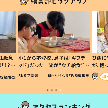
1歳息
小1から不登校、息子は「ギフテ
ひ孫に
「！？」
ッド」だった 父が“ウチ給食”を
が、抱
に「可愛
作り続ける理由とは #令和の親
「涙が
SNSで話題
ほ・とせなNEWS編集部
WS編集部
#令和の子
い」