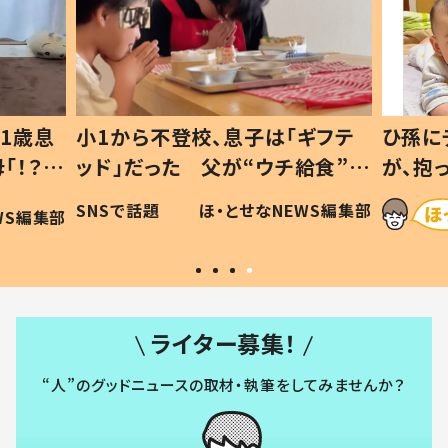
1歳息
小1から不登校、息子は「ギフテ
ひ孫に
「！？」
ッド」だった 父が“ウチ給食”を
が、抱
に「可愛
作り続ける理由とは #令和の親
「涙が
SNSで話題
ほ・とせなNEWS編集部
WS編集部
#令和の子
い」
ライター募集！
“人”のグッドニュースの取材・執筆をしてみませんか？