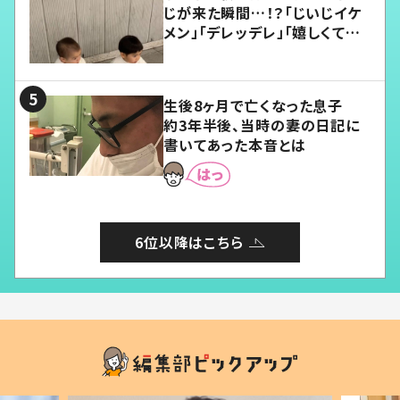
じが来た瞬間…！？「じいじイケ
メン」「デレッデレ」「嬉しくて可
愛くてたまらない」「幸せになれ
る」
生後8ヶ月で亡くなった息子
約3年半後、当時の妻の日記に
書いてあった本音とは
6位以降はこちら