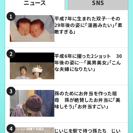
ニュース
SNS
平成7年に生まれた双子…その
29年後の姿に「漫画みたい」「素
敵すぎる」
平成6年に撮った2ショット 30
年後の姿に…「美男美女」「こん
な夫婦になりたい」
孫のためにお弁当を作った祖
母 孫が絶賛したお弁当に「美
味しそう」「お弁当すごい」
じいじを駅で待つ孫たち じい