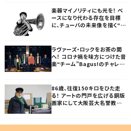
楽器マイノリティにも光を！ ベ
ースになり代わる存在を目標
に、チューバの未来像を描く“ブ
ラスベーシスト”
ラヴァーズ・ロックをお茶の間
へ！ コロナ禍を味方につけた音
楽“チーム”Bagus!のチャレン
ジを追う
86歳、往復150キロをひた走
る！ アートの門戸を広げる銅版
画家にして大阪芸大名誉教授・
持田総章さんに問う