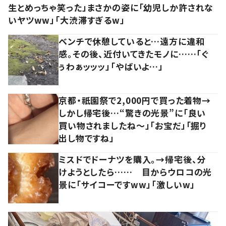
生とめっちゃ笑った」まさかの姿に「幼児しか許されな
いヤツww」「大渋滞すぎるw」
ベンチで休憩していると…遠方に違和
感。その後、近付いてきたモノに……「ぐ
ぅわぁッッッ」「やばいよ…」
京都・祇園祭で2,000円で買った着物→
しかし帰宅後…“驚きの光景”に「良い
買い物されましたね～」「お宝だ」「掘り
出し物ですね」
ミスドでドーナツを購入。→帰宅後、分
けようとしたら…… 目からウロコの光
景に「サイコーですww」「激しいw」