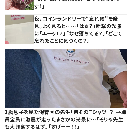
す！」
夜、コインランドリーで“忘れ物”を発
見。よく見ると……「はぁ？」衝撃の光景
に「エーッ！？」「なぜ落ちてる？」「どこで
忘れたことに気づくの？」
3歳息子を見た保育園の先生「何そのTシャツ！？」→職
員全員に激震が走ったまさかの光景に…「そりゃ先生
も大興奮するはず」「すげーー！！」