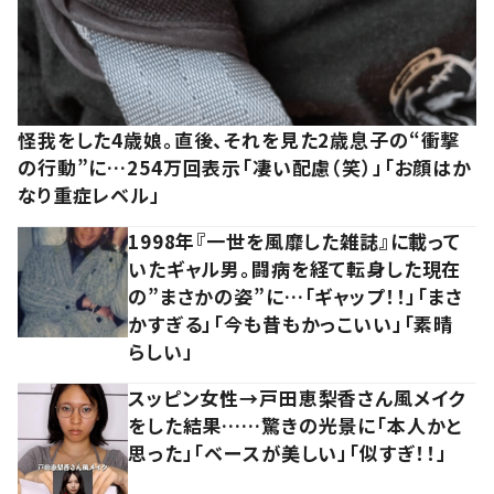
怪我をした4歳娘。直後、それを見た2歳息子の“衝撃
の行動”に…254万回表示「凄い配慮（笑）」「お顔はか
なり重症レベル」
1998年『一世を風靡した雑誌』に載って
いたギャル男。闘病を経て転身した現在
の”まさかの姿”に…「ギャップ！！」「まさ
かすぎる」「今も昔もかっこいい」「素晴
らしい」
スッピン女性→戸田恵梨香さん風メイク
をした結果……驚きの光景に「本人かと
思った」「ベースが美しい」「似すぎ！！」