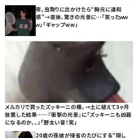
夜、虫取りに出かけたら“胸元に違和
感”→直後、驚きの光景に…「笑ったｗｗ
ｗ」「ギャップww」
メルカリで買ったズッキーニの種。→土に植えて3ヶ月
放置した結果……『衝撃の光景』に「ズッキーニも凶器
になるのか、、」「野太い音！笑」
20歳の孫娘が帰省のたびにする“隠し