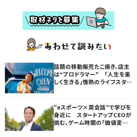
話題の移動販売たこ焼き、店主
は“プロドラマー” 「人生を楽
しく生きる」情熱のライフスタイ
ルを追う
“eスポーツ×英会話”で学びを
身近に スタートアップCEOが
挑む、ゲーム時間の「価値変容」
とは