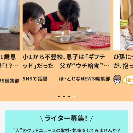
1歳息
小1から不登校、息子は「ギフテ
ひ孫に
「！？」
ッド」だった 父が“ウチ給食”を
が、抱
に「可愛
作り続ける理由とは #令和の親
「涙が
SNSで話題
ほ・とせなNEWS編集部
WS編集部
#令和の子
い」
ライター募集！
“人”のグッドニュースの取材・執筆をしてみませんか？