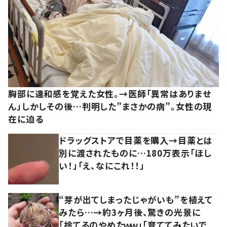
胸部に違和感を覚えた女性。→医師「異常はありませ
ん」しかしその後…判明した”まさかの病”。女性の現
在に迫る
ドラッグストアで目薬を購入→目薬とは
別に渡されたものに…180万表示「ほし
い！」「え、なにこれ！！」
“芽が出てしまったじゃがいも”を植えて
みたら…→約3ヶ月後、驚きの光景に
「捨てるのやめたｗｗ」「育ててみたいで