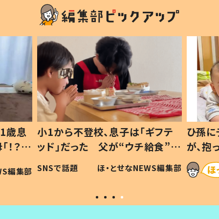
1歳息
小1から不登校、息子は「ギフテ
ひ孫に
「！？」
ッド」だった 父が“ウチ給食”を
が、抱
に「可愛
作り続ける理由とは #令和の親
「涙が
SNSで話題
ほ・とせなNEWS編集部
WS編集部
#令和の子
い」