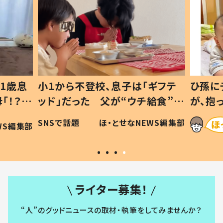
1歳息
小1から不登校、息子は「ギフテ
ひ孫に
「！？」
ッド」だった 父が“ウチ給食”を
が、抱
に「可愛
作り続ける理由とは #令和の親
「涙が
SNSで話題
ほ・とせなNEWS編集部
WS編集部
#令和の子
い」
ライター募集！
“人”のグッドニュースの取材・執筆をしてみませんか？