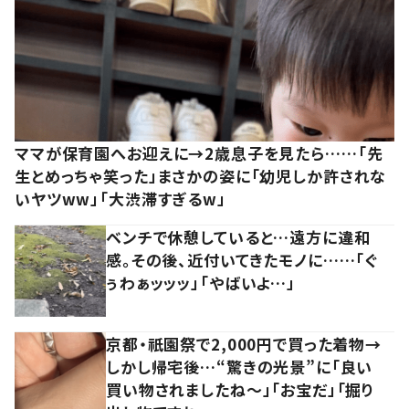
ママが保育園へお迎えに→2歳息子を見たら……「先
生とめっちゃ笑った」まさかの姿に「幼児しか許されな
いヤツww」「大渋滞すぎるw」
ベンチで休憩していると…遠方に違和
感。その後、近付いてきたモノに……「ぐ
ぅわぁッッッ」「やばいよ…」
京都・祇園祭で2,000円で買った着物→
しかし帰宅後…“驚きの光景”に「良い
買い物されましたね～」「お宝だ」「掘り