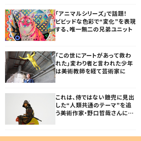
「アニマルシリーズ」で話題！
ビビッドな色彩で“変化”を表現
する、唯一無二の兄弟ユニット
「この世にアートがあって救わ
れた」変わり者と言われた少年
は美術教師を経て芸術家に
これは、侍ではない――鎧兜に見出
した“人類共通のテーマ”を追
う美術作家・野口哲哉さんに聞
く