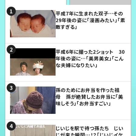
平成7年に生まれた双子…その
29年後の姿に「漫画みたい」「素
敵すぎる」
平成6年に撮った2ショット 30
年後の姿に…「美男美女」「こん
な夫婦になりたい」
孫のためにお弁当を作った祖
母 孫が絶賛したお弁当に「美
味しそう」「お弁当すごい」
じいじを駅で待つ孫たち じい
じが来た瞬間…！？「じいじイケ