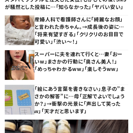
が騒然とした投稿に…「知らなかった」「ヤバい安い」
産婦人科で看護師さんに「綺麗なお顔」
と言われた赤ちゃん。→成長後の姿に…
「将来有望すぎる」「クリクリのお目目で
可愛い」「渋い～！」
スーパーに夫を連れて行くと…妻「おー
いw」まさかの行動に「奥さん美人！」
「めっちゃわかるww」「楽しそうww」
「絵にあう言葉を書きなさい」息子の”ま
さかの解答”に…母「正解でよいでしょう
か？」→衝撃の光景に「声出して笑った
ｗ」「天才だと思います」