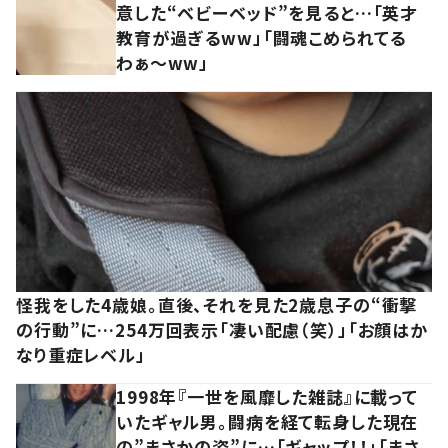
意した“ベビーベッド”を見ると…「英才
教育が過ぎるww」「闘魂こめられてる
わぁ～ww」
怪我をした4歳娘。直後、それを見た2歳息子の“衝撃
の行動”に…254万回表示「凄い配慮（笑）」「お顔はか
なり重症レベル」
1998年『一世を風靡した雑誌』に載って
いたギャル男。闘病を経て転身した現在
の”まさかの姿”に…「ギャップ！！」「まさ