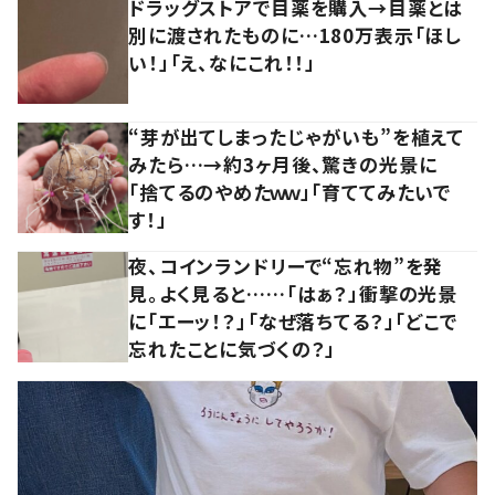
ドラッグストアで目薬を購入→目薬とは
別に渡されたものに…180万表示「ほし
い！」「え、なにこれ！！」
“芽が出てしまったじゃがいも”を植えて
みたら…→約3ヶ月後、驚きの光景に
「捨てるのやめたｗｗ」「育ててみたいで
す！」
夜、コインランドリーで“忘れ物”を発
見。よく見ると……「はぁ？」衝撃の光景
に「エーッ！？」「なぜ落ちてる？」「どこで
忘れたことに気づくの？」