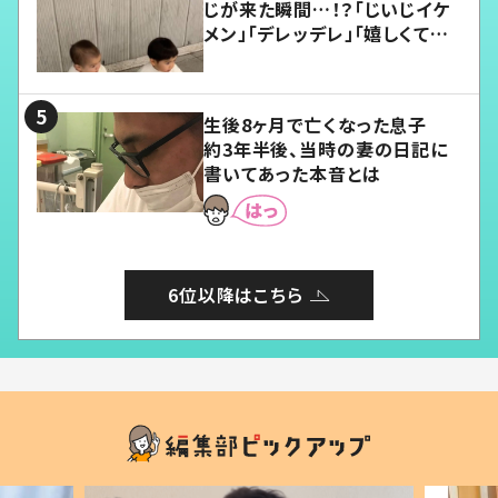
じが来た瞬間…！？「じいじイケ
メン」「デレッデレ」「嬉しくて可
愛くてたまらない」「幸せになれ
る」
生後8ヶ月で亡くなった息子
約3年半後、当時の妻の日記に
書いてあった本音とは
6位以降はこちら