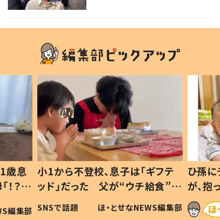
1歳息
小1から不登校、息子は「ギフテ
ひ孫に
「！？」
ッド」だった 父が“ウチ給食”を
が、抱
に「可愛
作り続ける理由とは #令和の親
「涙が
SNSで話題
ほ・とせなNEWS編集部
WS編集部
#令和の子
い」