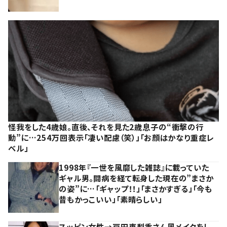
怪我をした4歳娘。直後、それを見た2歳息子の“衝撃の行
動”に…254万回表示「凄い配慮（笑）」「お顔はかなり重症レ
ベル」
1998年『一世を風靡した雑誌』に載っていた
ギャル男。闘病を経て転身した現在の”まさか
の姿”に…「ギャップ！！」「まさかすぎる」「今も
昔もかっこいい」「素晴らしい」
スッピン女性→戸田恵梨香さん風メイクをし