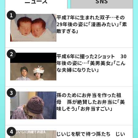
ニュース
SNS
平成7年に生まれた双子…その
29年後の姿に「漫画みたい」「素
敵すぎる」
平成6年に撮った2ショット 30
年後の姿に…「美男美女」「こん
な夫婦になりたい」
孫のためにお弁当を作った祖
母 孫が絶賛したお弁当に「美
味しそう」「お弁当すごい」
じいじを駅で待つ孫たち じい