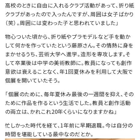
高校のときに自由に入れるクラブ活動があって、折り紙
クラブがあったので入ったんですが、周囲は女子ばかり
（笑）。周囲には変わった子と思われていました」
物心ついた頃から、折り紙やプラモデルなど手を動か
して何かを作っていたという藤原さん。その情熱に身を
まかせるうち、芸術大学へ進学。造形を専攻します。そ
して卒業後は中学の美術教師に。教員になっても創作
意欲は衰えることなく、年
1
回夏休みを利用して大阪で
個展を開いていたそう。
「個展のために、毎年夏休み最後の一週間を抑え、その
ために作品を作るという生活でした。教員と創作活動
の両立は、かれこれ
20
年くらいになりますかね」
忙しかった時代を経て、
1
年前に早期退職。今は自分の
時間を堪能している最中なのだとか。