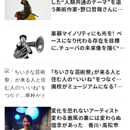
した“人類共通のテーマ”を追
う美術作家・野口哲哉さんに聞
く
楽器マイノリティにも光を！ ベ
ースになり代わる存在を目標
に、チューバの未来像を描く“ブ
ラスベーシスト”
「ちいさな芸術祭」が来る人と
住む人の“いいね”をつなぐ…
廃校がミュージアムになる「山
の小さな展覧会」
変化を恐れないアーティスト
変わる画風の裏には変わらぬ
信念があった 香川・高松市