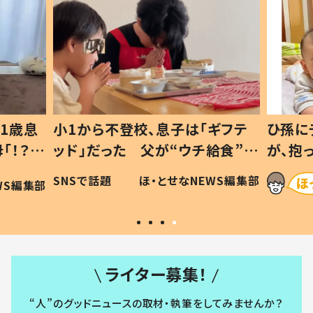
1歳息
小1から不登校、息子は「ギフテ
ひ孫に
「！？」
ッド」だった 父が“ウチ給食”を
が、抱
に「可愛
作り続ける理由とは #令和の親
「涙が
SNSで話題
ほ・とせなNEWS編集部
WS編集部
#令和の子
い」
ライター募集！
“人”のグッドニュースの取材・執筆をしてみませんか？