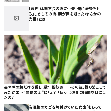
【続き】体調不良の妻に…夫「俺に全部任せ
ろ」しかしその後、妻が目を疑った『まさかの
光景』とは
長ネギの葉だけ収穫し、数年間放置…→その後、掘り起こして
みた結果…“驚愕の姿”に「え？」「我々は進化の瞬間を目にし
たのか」
洗濯物のカゴを片付けていた女性「もらって