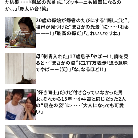
た結果……『衝撃の光景』に「ズッキーニも凶器になるの
か、、」「野太い音！笑」
20歳の孫娘が帰省のたびにする“隠しごと”。
祖母が見つけた“まさかの光景”に……「わぁ
ーーー！」「最高の孫だ」「これいいですね」
母「刺青入れた」17歳息子「やばー！！」脚を見
ると…“まさかの姿”に277万表示「違う意味
でやばーー（笑）」「な、なるほど！！」
「好き同士」だけど付き合っていなかった男
女。それから15年…小中高と同じだった2人
の“現在の姿”に……「大人になっても可愛
い」