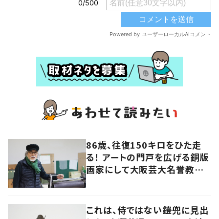
86歳、往復150キロをひた走
る！ アートの門戸を広げる銅版
画家にして大阪芸大名誉教授・
持田総章さんに問う
これは、侍ではない――鎧兜に見出