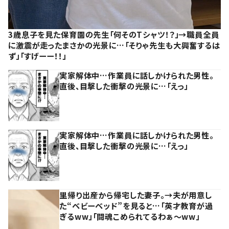
3歳息子を見た保育園の先生「何そのTシャツ！？」→職員全員
に激震が走ったまさかの光景に…「そりゃ先生も大興奮するは
ず」「すげーー！！」
実家解体中…作業員に話しかけられた男性。
直後、目撃した衝撃の光景に…「えっ」
実家解体中…作業員に話しかけられた男性。
直後、目撃した衝撃の光景に…「えっ」
里帰り出産から帰宅した妻子。→夫が用意し
た“ベビーベッド”を見ると…「英才教育が過
ぎるww」「闘魂こめられてるわぁ～ww」