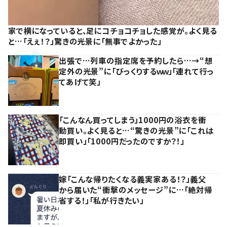
家で横になっていると、足にコチョコチョした感覚が。よく見る
と…「えぇ！？」驚きの光景に「無事でよかった」
出張で…列車の指定席を予約したら…→“想
定外の光景”に「びっくりするｗｗ」「連れて行っ
てあげて笑」
「こんなん買ってしまう」1000円の浴衣を衝
動買い。よく見ると…“驚きの光景”に「これは
即買い」「1000円だったのですか？！」
嫁「こんな帰りたくなる義実家ある！？」義父
から届いた“衝撃のメッセージ”に…「絶対帰
省する！」「私が行きたい」