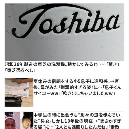
昭和29年製造の東芝の洗濯機。動かしてみると……「驚き」
「東芝恐るべし」
夏休みの宿題をする小5息子に違和感。→直
後、母がみた『衝撃的すぎる姿』に…「息子くん
サイコーww」「吹き出しちゃいましたww」
中学生の時に出会うも“別々の道を歩んでい
た”男女。しかし10年後の現在→”まさかすぎ
る姿”に…「2人とも遠回りしたんだね」「素敵