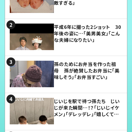
敵すぎる」
平成6年に撮った2ショット 30
年後の姿に…「美男美女」「こん
な夫婦になりたい」
孫のためにお弁当を作った祖
母 孫が絶賛したお弁当に「美
味しそう」「お弁当すごい」
じいじを駅で待つ孫たち じい
じが来た瞬間…！？「じいじイケ
メン」「デレッデレ」「嬉しくて可
愛くてたまらない」「幸せになれ
る」