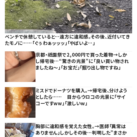
ベンチで休憩していると…遠方に違和感。その後、近付いてき
たモノに……「ぐぅわぁッッッ」「やばいよ…」
京都・祇園祭で2,000円で買った着物→しか
し帰宅後…“驚きの光景”に「良い買い物され
ましたね～」「お宝だ」「掘り出し物ですね」
ミスドでドーナツを購入。→帰宅後、分けよう
としたら…… 目からウロコの光景に「サイ
コーですww」「激しいw」
胸部に違和感を覚えた女性。→医師「異常は
ありません」しかしその後…判明した”まさか