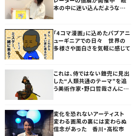
レーターの個展が開催中 絵
本の中に迷い込んだような想
像の世界へ
「4コマ漫画」に込めたパプアニ
ューギニアでの日々 世界の
多様さや面白さを気軽に感じて
これは、侍ではない――鎧兜に見出
した“人類共通のテーマ”を追
う美術作家・野口哲哉さんに聞
く
変化を恐れないアーティスト
変わる画風の裏には変わらぬ
信念があった 香川・高松市