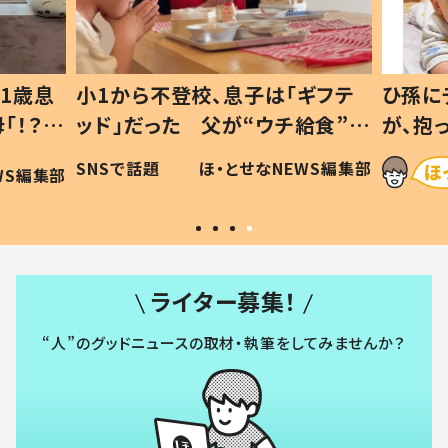
は「ギフテ
ひ孫にデレデレな80歳じいじ
ウチ給食”を
が、抱っこすると…ひ孫の反応に
#令和の親
「涙が出ました」「可愛くて仕方な
NEWS編集部
ほ・とせなNEWS編集部
い」
ライター募集！
“人”のグッドニュースの取材・執筆をしてみませんか？