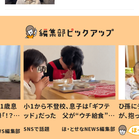
ら不登校、息子は「ギフテ
ひ孫にデレデレな80歳
だった 父が“ウチ給食”を
が、抱っこすると…ひ
ける理由とは #令和の親
「涙が出ました」「可愛
話題
ほ・とせなNEWS編集部
ほ・とせなN
の子
い」