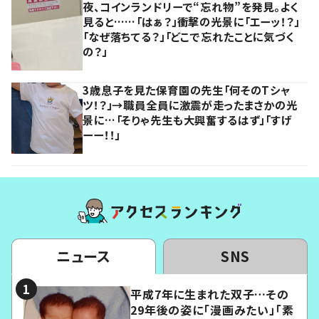
夜、コインランドリーで“忘れ物”を発見。よく
見ると……「はぁ？」衝撃の光景に「エーッ！？」
「なぜ落ちてる？」「どこで忘れたことに気づく
の？」
3歳息子を見た保育園の先生「何そのTシャ
ツ！？」→職員全員に激震が走ったまさかの光
景に…「そりゃ先生も大興奮するはず」「すげ
ーー！！」
ニュース
SNS
平成7年に生まれた双子…その
29年後の姿に「漫画みたい」「素